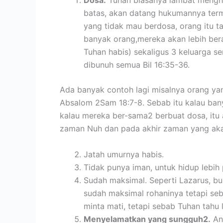
Dosa.
Tuhan biasanya lambat menghuk
batas, akan datang hukumannya term
yang tidak mau berdosa, orang itu 
banyak orang,mereka akan lebih beran
Tuhan habis) sekaligus 3 keluarga 
dibunuh semua Bil 16:35-36.
Ada banyak contoh lagi misalnya orang 
Absalom 2Sam 18:7-8. Sebab itu kalau bany
kalau mereka ber-sama2 berbuat dosa, itu
zaman Nuh dan pada akhir zaman yang aka
Jatah umurnya habis.
Tidak punya iman, untuk hidup lebih 
Sudah maksimal. Seperti Lazarus, bu
sudah maksimal rohaninya tetapi se
minta mati, tetapi sebab Tuhan tahu
Menyelamatkan yang sungguh2.
Ana