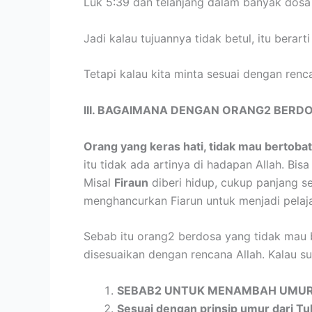
Luk 5:39 dan telanjang dalam banyak dosa 
Jadi kalau tujuannya tidak betul, itu berar
Tetapi kalau kita minta sesuai dengan ren
III. BAGAIMANA DENGAN ORANG2 BERD
Orang yang keras hati, tidak mau bertobat
itu tidak ada artinya di hadapan Allah. Bi
Misal
Firaun
diberi hidup, cukup panjang s
menghancurkan Fiarun untuk menjadi pelaja
Sebab itu orang2 berdosa yang tidak mau be
disesuaikan dengan rencana Allah. Kalau s
SEBAB2 UNTUK MENAMBAH UMUR
Sesuai dengan prinsip umur dari Tu