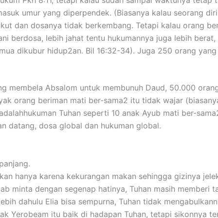
um Pkh 8:11, tetapi kalau sudah sampai waktunya tetap t
asuk umur yang diperpendek. (Biasanya kalau seorang diri
takut dan dosanya tidak berkembang. Tetapi kalau orang b
i berdosa, lebih jahat tentu hukumannya juga lebih berat,
semua dikubur hidup2an. Bil 16:32-34). Juga 250 orang y
yang membela Absalom untuk membunuh Daud, 50.000 orang
ak orang beriman mati ber-sama2 itu tidak wajar (biasany
 adalahhukuman Tuhan seperti 10 anak Ayub mati ber-sam
n datang, dosa global dan hukuman global.
panjang.
kan hanya karena kekurangan makan sehingga gizinya jelek, 
bab minta dengan segenap hatinya, Tuhan masih memberi ta
 lebih dahulu Elia bisa sempurna, Tuhan tidak mengabulkann
k Yerobeam itu baik di hadapan Tuhan, tetapi sikonnya terl