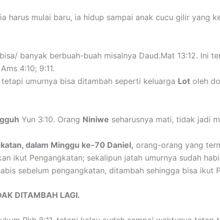
a harus mulai baru, ia hidup sampai anak cucu gilir yang k
bisa/ banyak berbuah-buah misalnya Daud.Mat 13:12. Ini te
Ams 4:10; 9:11.
i tetapi umurnya bisa ditambah seperti keluarga
Lot
oleh do
ngguh
Yun 3:10. Orang
Niniwe
seharusnya mati, tidak jadi m
katan, dalam Minggu ke-70 Daniel,
orang-orang yang term
kan ikut Pengangkatan; sekalipun jatah umurnya sudah habi
habis sebelum pengangkatan, ditambah sehingga bisa ikut 
AK DITAMBAH LAGI.