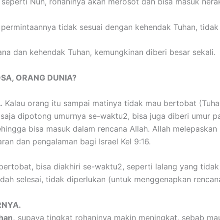
seperti Nuh, rohaninya akan merosot dan bisa masuk nerak
ti permintaannya tidak sesuai dengan kehendak Tuhan, tidak 
cana dan kehendak Tuhan, kemungkinan diberi besar sekali.
OSA, ORANG DUNIA?
.
Kalau orang itu sampai matinya tidak mau bertobat (Tuha
sa saja dipotong umurnya se-waktu2, bisa juga diberi umur 
ehingga bisa masuk dalam rencana Allah. Allah melepaskan 
ran dan pengalaman bagi Israel Kel 9:16.
rtobat, bisa diakhiri se-waktu2, seperti lalang yang tidak
udah selesai, tidak diperlukan (untuk menggenapkan rencana
NYA.
han,
supaya tingkat rohaninya makin meningkat, sebab mau