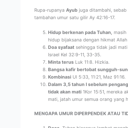
Rupa-rupanya
Ayub
juga ditambahi, sebab i
tambahan umur satu gilir Ay 42:16-17.
Hidup berkenan pada Tuhan,
masih 
hidup bijaksana dengan hikmat Allah 
Doa syafaat
sehingga tidak jadi mat
Israel Kel 32:9-11, 33-35.
Minta terus
Luk 11:8. Hizkia.
Bangsa kafir bertobat sungguh-su
Kombinasi
Ul 5:33, 11:21, Maz 91:16.
Dalam 3,5 tahun I sebelum pengang
tidak akan mati
1Kor 15:51, mereka a
mati, jatah umur semua orang yang 
MENGAPA UMUR DIPERPENDEK ATAU TID