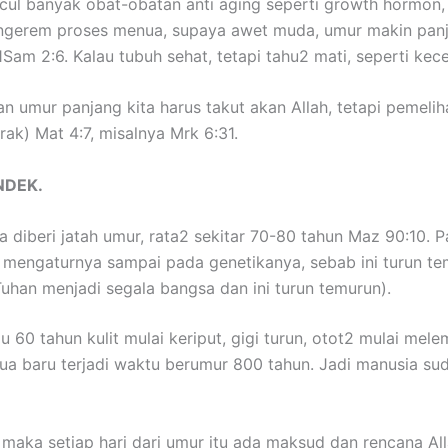
ul banyak obat-obatan anti aging seperti growth hormon, 
engerem proses menua, supaya awet muda, umur makin panja
1Sam 2:6. Kalau tubuh sehat, tetapi tahu2 mati, seperti kec
 umur panjang kita harus takut akan Allah, tetapi pemelih
rak) Mat 4:7, misalnya Mrk 6:31.
NDEK.
diberi jatah umur, rata2 sekitar 70-80 tahun Maz 90:10. 
n mengaturnya sampai pada genetikanya, sebab ini turun te
Tuhan menjadi segala bangsa dan ini turun temurun).
 60 tahun kulit mulai keriput, gigi turun, otot2 mulai me
mua baru terjadi waktu berumur 800 tahun. Jadi manusia su
aka setiap hari dari umur itu ada maksud dan rencana All