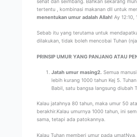
sehat dan seimbang. Bahkan sekarang munc
tertentu , kombinasi makanan dll untuk m
menentukan umur adalah Allah!
Ay 12:10, 
Sebab itu yang terutama untuk mendapatkan
dilakukan, tidak boleh mencobai Tuhan (nja
PRINSIP UMUR YANG PANJANG ATAU PE
Jatah umur masing2.
Semua manusia 
lebih kurang 1000 tahun Kej 5. Tuha
Babil, satu bangsa langsung diubah 
Kalau jatahnya 80 tahun, maka umur 50 atau
berakhir.Kalau umurnya 1000 tahun, ini se
sama, tetapi ada patokannya.
Kalau Tuhan memberi umur pada umatNya, m