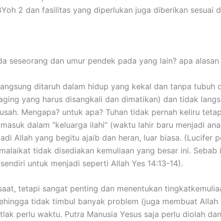
Yoh 2 dan fasilitas yang diperlukan juga diberikan sesua
 seseorang dan umur pendek pada yang lain? apa alasan
langsung ditaruh dalam hidup yang kekal dan tanpa tubuh d
ing yang harus disangkali dan dimatikan) dan tidak langsun
susah. Mengapa? untuk apa? Tuhan tidak pernah keliru tet
masuk dalam “keluarga ilahi” (waktu lahir baru menjadi anak
jadi Allah yang begitu ajaib dan heran, luar biasa. (Lucifer
malaikat tidak disediakan kemuliaan yang besar ini. Sebab
ndiri untuk menjadi seperti Allah Yes 14:13-14).
saat, tetapi sangat penting dan menentukan tingkatkemulia
sehingga tidak timbul banyak problem (juga membuat Allah
lak perlu waktu. Putra Manusia Yesus saja perlu diolah da