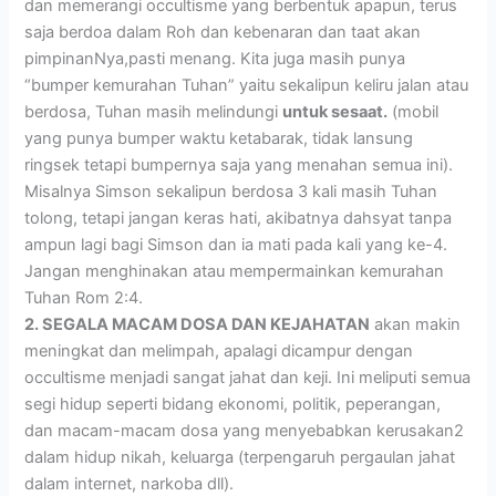
dan memerangi occultisme yang berbentuk apapun, terus
saja berdoa dalam Roh dan kebenaran dan taat akan
pimpinanNya,pasti menang. Kita juga masih punya
“bumper kemurahan Tuhan” yaitu sekalipun keliru jalan atau
berdosa, Tuhan masih melindungi
untuk sesaat.
(mobil
yang punya bumper waktu ketabarak, tidak lansung
ringsek tetapi bumpernya saja yang menahan semua ini).
Misalnya Simson sekalipun berdosa 3 kali masih Tuhan
tolong, tetapi jangan keras hati, akibatnya dahsyat tanpa
ampun lagi bagi Simson dan ia mati pada kali yang ke-4.
Jangan menghinakan atau mempermainkan kemurahan
Tuhan Rom 2:4.
2. SEGALA MACAM DOSA DAN KEJAHATAN
akan makin
meningkat dan melimpah, apalagi dicampur dengan
occultisme menjadi sangat jahat dan keji. Ini meliputi semua
segi hidup seperti bidang ekonomi, politik, peperangan,
dan macam-macam dosa yang menyebabkan kerusakan2
dalam hidup nikah, keluarga (terpengaruh pergaulan jahat
dalam internet, narkoba dll).