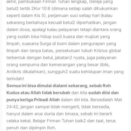
akhir, pembukaan Firman Tuhan lengkap, Gereja yang
betul2 tertib 2Kor 10:6 (dimana setiap salah dihukumkan
seperti dalam Kis 5), perjamuan suci setiap hari (kalau
sekarang berbahaya kecuali betul2 diperhatikan, jangan
dalam dosa, apalagi kalau pelayanan tetapi diantara orang
yang sudah bisa hidup suci) kuasa dan mujizat yang
limpah, suasana Surga di bumi dalam pengurapan yang
limpah dan tanpa batas, persekutuan tubuh Kristus global
terbentuk dengan betul, jabatan2 nyata, juga pelayanan
orang sempurna dan kemenangan yang besar (iblis,
Antikris dikalahkan), sungguh2 suatu kehidupan iman yang
terindah!
Semua ini bisa dimulai dialami sekarang, sebab Roh
Kudus atau Allah tidak berubah
dan kita
sudah diisi dan
punya ketiga Pribadi Allah
dalam diri kita. Bersedialah Mat
24:42, jangan sampai tidak mengerti, tidak bersedia,
hanyut dalam arus dunia dan binasa, sebab ini berarti
celaka kekal. Belajar Firman Tuhan baik2 dan taat, terus
penuh dan dipimpin Roh.