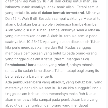
ditambahi lagi Wah 22:18-19) dan cukup untuk manusia
istimewa untuk umatNya, anak-anak Allah. Tetapi semua
yang tertulis itu ada di
dalam bentuk termeterai
. Misalnya
Dan 12:4, Wah 6 dll. Sesudah sampai waktunya Meterai itu
akan dibukakan bertahap oleh beberapa hamba-hamba
Allah yang disuruh Tuhan, sampai akhirnya semua rahasia
yang dimeteraikan dalam Alkitab itu terbuka semua pada
saatnya Mat 10:26-27. Apa yang sudah dibuka oleh Tuhan,
kita perlu mendapatkannya dan Roh Kudus sanggup
membawa pembukaan yang betul itu pada orang-orang
yang tinggal di dalam Kristus (dalam Ruangan Suci).
Pembukaan2 baru
itu ada yang
relatif,
artinya rahasia-
rahasia itu sudah lama dibuka Tuhan, tetapi bagi orang itu
baru, sebab ia baru mengerti.
Ada
pembukaan baru
yang
absolut,
yang betul2 baru yang
meterainya baru dibuka saat itu. Kalau kita sungguh2 rindu,
tinggal dalam Kristus, dan mencarinya maka Roh Kudus
akan membawa kita sampai pada pembukaan baru yang
absolut dan yangrelatif, dan orang yang mendapat