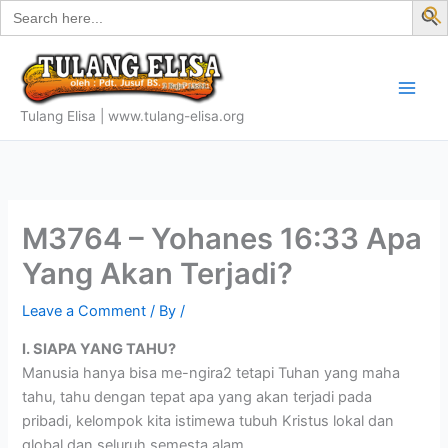
Search
Skip
for:
f
to
S
content
Tulang Elisa | www.tulang-elisa.org
M3764 – Yohanes 16:33 Apa
Yang Akan Terjadi?
Leave a Comment
/ By
/
I. SIAPA YANG TAHU?
Manusia hanya bisa me-ngira2 tetapi Tuhan yang maha
tahu, tahu dengan tepat apa yang akan terjadi pada
pribadi, kelompok kita istimewa tubuh Kristus lokal dan
global dan seluruh semesta alam.