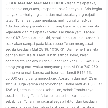
3. BER-MACAM-MACAM CELAKA
karena malapetaka,
bencana alam,cuaca, kelaparan, bala2 penyakit. Ada begitu
banyak hal-hal yang jahat dan malapetaka yang terjadi,
tetapi Tuhan sanggup menjaga, melindungi umatNya.
Ada dua tahap perlindungan orang beriman dalam segala
kejahatan dan malapetaka yang luar biasa yaitu
Tahap I.
Maz 91:7. Seribu jatuh di kiri, sepuluh ribu jatuh di kanan, itu
tidak akan sampai pada kita, sebab Tuhan menguasai
segala keadaan Mat 28:18; 10:30-31. Dia memelihara kita
dengan teliti. Kalau umat Tuhan sampai kena, kalah
danmati atau celaka itu tidak kebetulan Yer 15:2. Kalau 36
orang yang mati waktu menyerang kota AI (Yus 7:5) 250
orang yang mati karena api turun dari langit Bil 16:35,
50.000 orang yang mendukung Absalom dan mati 2Sam
18:7-9. Juga karena kesombongan Efraim mati 42.000 Hak
12:6, dll, semua itu tidak kebetulan, sebab “rambutnya
sudah dihitung Tuhan”, itu semua terjadi karena ada
sebabnya (Tuhan menguasai segala faktor dan keadaan
dalam dunia ini) dan Tuhan tidak pernah salah, apalagi