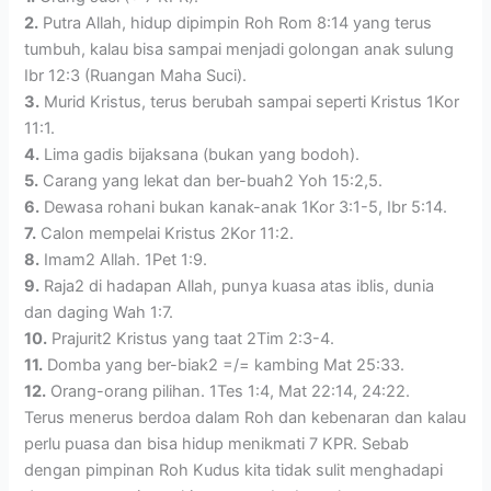
2.
Putra Allah, hidup dipimpin Roh Rom 8:14 yang terus
tumbuh, kalau bisa sampai menjadi golongan anak sulung
Ibr 12:3 (Ruangan Maha Suci).
3.
Murid Kristus, terus berubah sampai seperti Kristus 1Kor
11:1.
4.
Lima gadis bijaksana (bukan yang bodoh).
5.
Carang yang lekat dan ber-buah2 Yoh 15:2,5.
6.
Dewasa rohani bukan kanak-anak 1Kor 3:1-5, Ibr 5:14.
7.
Calon mempelai Kristus 2Kor 11:2.
8.
Imam2 Allah. 1Pet 1:9.
9.
Raja2 di hadapan Allah, punya kuasa atas iblis, dunia
dan daging Wah 1:7.
10.
Prajurit2 Kristus yang taat 2Tim 2:3-4.
11.
Domba yang ber-biak2 =/= kambing Mat 25:33.
12.
Orang-orang pilihan. 1Tes 1:4, Mat 22:14, 24:22.
Terus menerus berdoa dalam Roh dan kebenaran dan kalau
perlu puasa dan bisa hidup menikmati 7 KPR. Sebab
dengan pimpinan Roh Kudus kita tidak sulit menghadapi