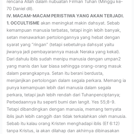
rencana Allah dalam nubuatan Firman Tuhan (Minggu ke-
70 Daniel dll).
IV. MACAM-MACAM PERISTIWA YANG AKAN TERJADI.
1. OCCULTISME
akan meningkat makin dahsyat. Sebab
kemampuan manusia terbatas, tetapi ingin lebih banyak,
setan menawarkan pertolongannya yang hebat dengan
syarat yang “ringan” (tetapi sebetulnya dahsyat yaitu
jiwanya jadi pembayarannya masuk Neraka yang kekal).
Dari dahulu iblis sudah menipu manusia dengan umpan2
yang manis dan luar biasa sehingga orang-orang masuk
dalam perangkapnya. Setan itu berani berdusta,
menjanjikan pertolongan dalam segala perkara. Memang ia
punya kemampuan lebih dari manusia dalam segala
perkara, tetapi jauh lebih rendah dari Tuhanpenciptanya;
Perbedaannya itu seperti bumi dan langit. Yes 55;8-9.
Tetapi dibandingkan dengan manusia, memang ternyata
iblis jauh lebih canggih dan tidak terkalahkan oleh manusia.
Sebab itu kalau orang Kristen menghadapi iblis (Ef 6:12)
tanpa Kristus, ia akan dilahap dan akhirnya dibinasakan