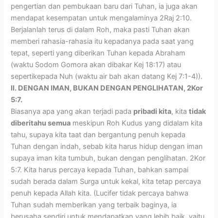
pengertian dan pembukaan baru dari Tuhan, ia juga akan
mendapat kesempatan untuk mengalaminya 2Raj 2:10.
Berjalanlah terus di dalam Roh, maka pasti Tuhan akan
memberi rahasia-rahasia itu kepadanya pada saat yang
tepat, seperti yang diberikan Tuhan kepada Abraham
(waktu Sodom Gomora akan dibakar Kej 18:17) atau
sepertikepada Nuh (waktu air bah akan datang Kej 7:1-4)).
II. DENGAN IMAN, BUKAN DENGAN PENGLIHATAN, 2Kor
5:7.
Biasanya apa yang akan terjadi pada
pribadi kita
, kita
tidak
diberitahu semua
meskipun Roh Kudus yang didalam kita
tahu, supaya kita taat dan bergantung penuh kepada
Tuhan dengan indah, sebab kita harus hidup dengan iman
supaya iman kita tumbuh, bukan dengan penglihatan. 2Kor
5:7. Kita harus percaya kepada Tuhan, bahkan sampai
sudah berada dalam Surga untuk kekal, kita tetap percaya
penuh kepada Allah kita. (Lucifer tidak percaya bahwa
Tuhan sudah memberikan yang terbaik baginya, ia
berusaha sendiri untuk mendapatkan yang lebih baik, yaitu