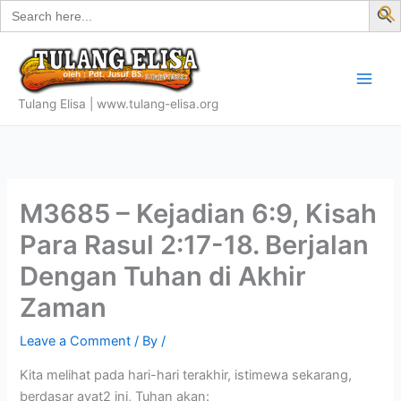
Search
Skip
for:
f
to
S
content
Tulang Elisa | www.tulang-elisa.org
M3685 – Kejadian 6:9, Kisah
Para Rasul 2:17-18. Berjalan
Dengan Tuhan di Akhir
Zaman
Leave a Comment
/ By
/
Kita melihat pada hari-hari terakhir, istimewa sekarang,
berdasar ayat2 ini, Tuhan akan: