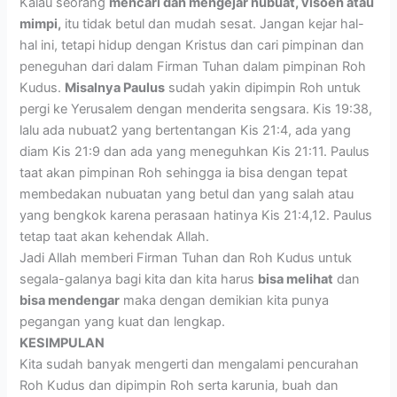
Kalau seorang
mencari dan mengejar nubuat, visoen atau
mimpi,
itu tidak betul dan mudah sesat. Jangan kejar hal-
hal ini, tetapi hidup dengan Kristus dan cari pimpinan dan
peneguhan dari dalam Firman Tuhan dalam pimpinan Roh
Kudus.
Misalnya Paulus
sudah yakin dipimpin Roh untuk
pergi ke Yerusalem dengan menderita sengsara. Kis 19:38,
lalu ada nubuat2 yang bertentangan Kis 21:4, ada yang
diam Kis 21:9 dan ada yang meneguhkan Kis 21:11. Paulus
taat akan pimpinan Roh sehingga ia bisa dengan tepat
membedakan nubuatan yang betul dan yang salah atau
yang bengkok karena perasaan hatinya Kis 21:4,12. Paulus
tetap taat akan kehendak Allah.
Jadi Allah memberi Firman Tuhan dan Roh Kudus untuk
segala-galanya bagi kita dan kita harus
bisa melihat
dan
bisa mendengar
maka dengan demikian kita punya
pegangan yang kuat dan lengkap.
KESIMPULAN
Kita sudah banyak mengerti dan mengalami pencurahan
Roh Kudus dan dipimpin Roh serta karunia, buah dan