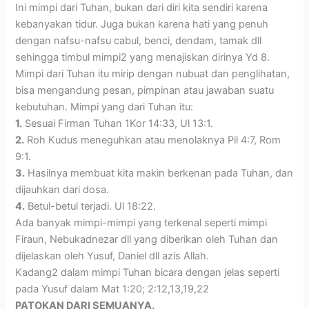
Ini mimpi dari Tuhan, bukan dari diri kita sendiri karena
kebanyakan tidur. Juga bukan karena hati yang penuh
dengan nafsu-nafsu cabul, benci, dendam, tamak dll
sehingga timbul mimpi2 yang menajiskan dirinya Yd 8.
Mimpi dari Tuhan itu mirip dengan nubuat dan penglihatan,
bisa mengandung pesan, pimpinan atau jawaban suatu
kebutuhan. Mimpi yang dari Tuhan itu:
1.
Sesuai Firman Tuhan 1Kor 14:33, Ul 13:1.
2.
Roh Kudus meneguhkan atau menolaknya Pil 4:7, Rom
9:1.
3.
Hasilnya membuat kita makin berkenan pada Tuhan, dan
dijauhkan dari dosa.
4.
Betul-betul terjadi. Ul 18:22.
Ada banyak mimpi-mimpi yang terkenal seperti mimpi
Firaun, Nebukadnezar dll yang diberikan oleh Tuhan dan
dijelaskan oleh Yusuf, Daniel dll azis Allah.
Kadang2 dalam mimpi Tuhan bicara dengan jelas seperti
pada Yusuf dalam Mat 1:20; 2:12,13,19,22
PATOKAN DARI SEMUANYA.