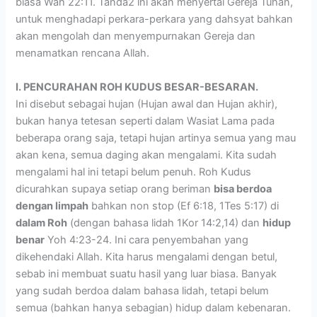
biasa Wah 22:11. Tanda2 ini akan menyertai Gereja Tuhan,
untuk menghadapi perkara-perkara yang dahsyat bahkan
akan mengolah dan menyempurnakan Gereja dan
menamatkan rencana Allah.
I. PENCURAHAN ROH KUDUS BESAR-BESARAN.
Ini disebut sebagai hujan (Hujan awal dan Hujan akhir),
bukan hanya tetesan seperti dalam Wasiat Lama pada
beberapa orang saja, tetapi hujan artinya semua yang mau
akan kena, semua daging akan mengalami. Kita sudah
mengalami hal ini tetapi belum penuh. Roh Kudus
dicurahkan supaya setiap orang beriman
bisa berdoa
dengan limpah
bahkan non stop (Ef 6:18, 1Tes 5:17) di
dalam Roh
(dengan bahasa lidah 1Kor 14:2,14) dan
hidup
benar
Yoh 4:23-24. Ini cara penyembahan yang
dikehendaki Allah. Kita harus mengalami dengan betul,
sebab ini membuat suatu hasil yang luar biasa. Banyak
yang sudah berdoa dalam bahasa lidah, tetapi belum
semua (bahkan hanya sebagian) hidup dalam kebenaran.