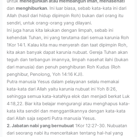
untuk
meneguhkan atau membangun iman, menasehati
dan
menghiburkan
. Ini luar biasa, sebab kata-kata ini dari
Allah (hasil dari hidup dipimpin Roh) bukan dari orang itu
sendiri, untuk orang-orang yang dilayani.
Ini juga harus kita lakukan dengan limpah, sebab ini
kehendak Tuhan, ini yang terutama dari semua karunia Roh
1Kor 14:1. Kalau kita mau menyerah dan taat dipimpin Roh,
kita akan banyak dapat karunia nubuat. Gereja Tuhan akan
teguh dan terbangun imannya, limpah nasehat ilahi (bukan
dari manusia) dan penuh penghiburan Roh Kudus (Roh
penghibur, Penolong, Yoh 14:16 KJI).
Putra manusia Yesus dalam pelayanan selalu memakai
kata-kata dari Allah yaitu karunia nubuat ini Yoh 8:26,
sehingga semua kata-kataNya elok dan menjadi berkat Luk
4:18,22. Biar kita belajar mengurangi atau menghapus kata-
kata kita sendiri dan menggantikannya dengan kata-kata
dari Allah saja seperti Putra manusia Yesus.
2. Jabatan nabi yang bernubuat
1Kor 12:27-30. Nubuatan
dari seorang nabi itu menceritakan tentang hal-hal yang