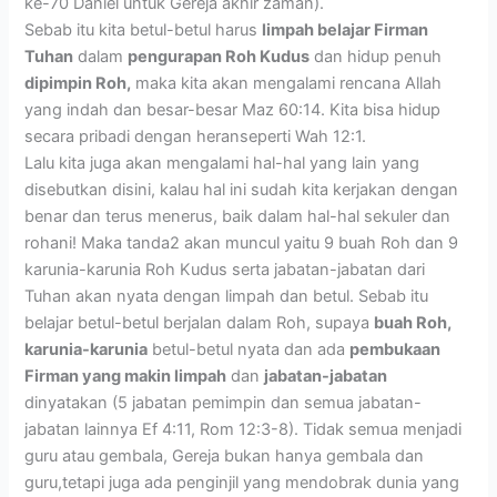
ke-70 Daniel untuk Gereja akhir zaman).
Sebab itu kita betul-betul harus
limpah belajar Firman
Tuhan
dalam
pengurapan Roh Kudus
dan hidup penuh
dipimpin Roh,
maka kita akan mengalami rencana Allah
yang indah dan besar-besar Maz 60:14. Kita bisa hidup
secara pribadi dengan heranseperti Wah 12:1.
Lalu kita juga akan mengalami hal-hal yang lain yang
disebutkan disini, kalau hal ini sudah kita kerjakan dengan
benar dan terus menerus, baik dalam hal-hal sekuler dan
rohani! Maka tanda2 akan muncul yaitu 9 buah Roh dan 9
karunia-karunia Roh Kudus serta jabatan-jabatan dari
Tuhan akan nyata dengan limpah dan betul. Sebab itu
belajar betul-betul berjalan dalam Roh, supaya
buah Roh,
karunia-karunia
betul-betul nyata dan ada
pembukaan
Firman yang makin limpah
dan
jabatan-jabatan
dinyatakan (5 jabatan pemimpin dan semua jabatan-
jabatan lainnya Ef 4:11, Rom 12:3-8). Tidak semua menjadi
guru atau gembala, Gereja bukan hanya gembala dan
guru,tetapi juga ada penginjil yang mendobrak dunia yang