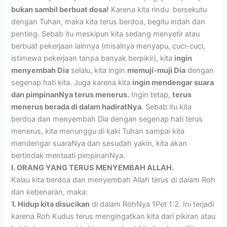
bukan sambil berbuat dosa!
Karena kita rindu bersekutu
dengan Tuhan, maka kita terus berdoa, begitu indah dan
penting. Sebab itu meskipun kita sedang menyetir atau
berbuat pekerjaan lainnya (misalnya menyapu, cuci-cuci,
istimewa pekerjaan tanpa banyak berpikir), kita
ingin
menyembah Dia
selalu, kita ingin
memuji-muji Dia
dengan
segenap hati kita. Juga karena kita
ingin mendengar suara
dan pimpinanNya terus menerus.
Ingin tetap,
terus
menerus berada di dalam hadiratNya
. Sebab itu kita
berdoa dan menyembah Dia dengan segenap hati terus
menerus, kita menunggu di kaki Tuhan sampai kita
mendengar suaraNya dan sesudah yakin, kita akan
bertindak mentaati pimpinanNya.
I. ORANG YANG TERUS MENYEMBAH ALLAH.
Kalau kita berdoa dan menyembah Allah terus di dalam Roh
dan kebenaran, maka:
1. Hidup kita disucikan
di dalam RohNya 1Pet 1:2. Ini terjadi
karena Roh Kudus terus mengingatkan kita dari pikiran atau