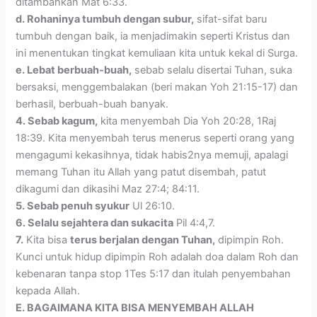
ditambahkan Mat 6:33.
d. Rohaninya tumbuh dengan subur,
sifat-sifat baru
tumbuh dengan baik, ia menjadimakin seperti Kristus dan
ini menentukan tingkat kemuliaan kita untuk kekal di Surga.
e. Lebat berbuah-buah,
sebab selalu disertai Tuhan, suka
bersaksi, menggembalakan (beri makan Yoh 21:15-17) dan
berhasil, berbuah-buah banyak.
4. Sebab kagum,
kita menyembah Dia Yoh 20:28, 1Raj
18:39. Kita menyembah terus menerus seperti orang yang
mengagumi kekasihnya, tidak habis2nya memuji, apalagi
memang Tuhan itu Allah yang patut disembah, patut
dikagumi dan dikasihi Maz 27:4; 84:11.
5. Sebab penuh syukur
Ul 26:10.
6. Selalu sejahtera dan sukacita
Pil 4:4,7.
7.
Kita bisa
terus berjalan dengan Tuhan,
dipimpin Roh.
Kunci untuk hidup dipimpin Roh adalah doa dalam Roh dan
kebenaran tanpa stop 1Tes 5:17 dan itulah penyembahan
kepada Allah.
E. BAGAIMANA KITA BISA MENYEMBAH ALLAH