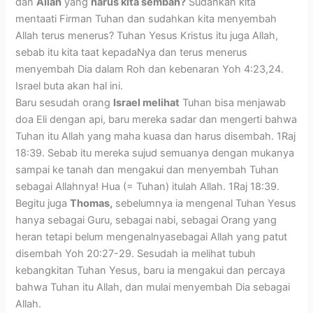
dan
Allah
yang
harus kita sembah?
Sudahkan kita
mentaati Firman Tuhan dan sudahkan kita menyembah
Allah terus menerus? Tuhan Yesus Kristus itu juga Allah,
sebab itu kita taat kepadaNya dan terus menerus
menyembah Dia dalam Roh dan kebenaran Yoh 4:23,24.
Israel buta akan hal ini.
Baru sesudah orang
Israel melihat
Tuhan bisa menjawab
doa Eli dengan api, baru mereka sadar dan mengerti bahwa
Tuhan itu Allah yang maha kuasa dan harus disembah. 1Raj
18:39. Sebab itu mereka sujud semuanya dengan mukanya
sampai ke tanah dan mengakui dan menyembah Tuhan
sebagai Allahnya! Hua (= Tuhan) itulah Allah. 1Raj 18:39.
Begitu juga
Thomas,
sebelumnya ia mengenal Tuhan Yesus
hanya sebagai Guru, sebagai nabi, sebagai Orang yang
heran tetapi belum mengenalnyasebagai Allah yang patut
disembah Yoh 20:27-29. Sesudah ia melihat tubuh
kebangkitan Tuhan Yesus, baru ia mengakui dan percaya
bahwa Tuhan itu Allah, dan mulai menyembah Dia sebagai
Allah.