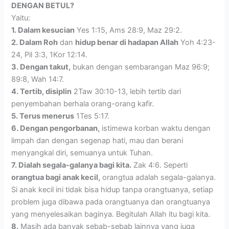
DENGAN BETUL?
Yaitu:
1. Dalam kesucian
Yes 1:15, Ams 28:9, Maz 29:2.
2. Dalam Roh
dan
hidup benar di hadapan Allah
Yoh 4:23-
24, Pil 3:3, 1Kor 12:14.
3. Dengan takut,
bukan dengan sembarangan Maz 96:9;
89:8, Wah 14:7.
4. Tertib, disiplin
2Taw 30:10-13, lebih tertib dari
penyembahan berhala orang-orang kafir.
5. Terus menerus
1Tes 5:17.
6. Dengan pengorbanan,
istimewa korban waktu dengan
limpah dan dengan segenap hati, mau dan berani
menyangkal diri, semuanya untuk Tuhan.
7. Dialah segala-galanya bagi kita.
Zak 4:6. Seperti
orangtua bagi anak kecil,
orangtua adalah segala-galanya.
Si anak kecil ini tidak bisa hidup tanpa orangtuanya, setiap
problem juga dibawa pada orangtuanya dan orangtuanya
yang menyelesaikan baginya. Begitulah Allah itu bagi kita.
8.
Masih ada banyak sebab-sebab lainnya yang juga