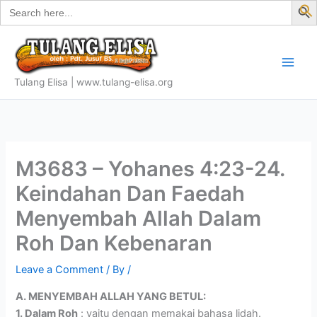
Search
Skip
for:
f
to
S
content
Tulang Elisa | www.tulang-elisa.org
M3683 – Yohanes 4:23-24.
Keindahan Dan Faedah
Menyembah Allah Dalam
Roh Dan Kebenaran
Leave a Comment
/ By
/
A. MENYEMBAH ALLAH YANG BETUL:
1. Dalam Roh
: yaitu dengan memakai bahasa lidah.