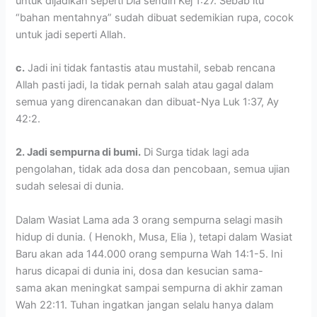
untuk dijadikan seperti Dia sendiri Kej 1:27. Sebab itu
“bahan mentahnya” sudah dibuat sedemikian rupa, cocok
untuk jadi seperti Allah.
c.
Jadi ini tidak fantastis atau mustahil, sebab rencana
Allah pasti jadi, Ia tidak pernah salah atau gagal dalam
semua yang direncanakan dan dibuat-Nya Luk 1:37, Ay
42:2.
2. Jadi sempurna di bumi.
Di Surga tidak lagi ada
pengolahan, tidak ada dosa dan pencobaan, semua ujian
sudah selesai di dunia.
Dalam Wasiat Lama ada 3 orang sempurna selagi masih
hidup di dunia. ( Henokh, Musa, Elia ), tetapi dalam Wasiat
Baru akan ada 144.000 orang sempurna Wah 14:1-5. Ini
harus dicapai di dunia ini, dosa dan kesucian sama-
sama akan meningkat sampai sempurna di akhir zaman
Wah 22:11. Tuhan ingatkan jangan selalu hanya dalam