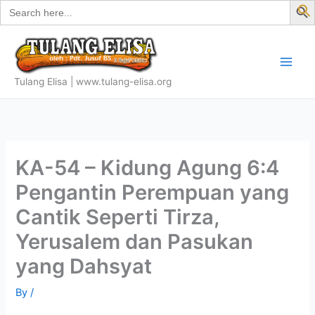
Search
Skip
for:
f
to
S
content
Tulang Elisa | www.tulang-elisa.org
KA-54 – Kidung Agung 6:4
Pengantin Perempuan yang
Cantik Seperti Tirza,
Yerusalem dan Pasukan
yang Dahsyat
By
/