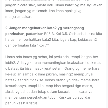
jangan bicara sia2, minta dari Tuhan kata2 yg me-nguatkan
iman, jangan yg melemah-kan iman apalagi yg
menjerumuskan.
2. Jangan mengeluarkan kata2
yg merangsang
perzinahan, padamkan
Ef 5:3, Kol 3:5. Oleh sebab zina kita
harus memperhatikan kata2 kita, juga sikap, kebiasaan2
dan perbuatan kita 1Kor 7:1.
Harus ada batas yg sehat, ini perlu ada, tetapi jangan ber-
lebih2. Ada yg karena mementingkan keakraban tidak mau
dibatasi, itu bisa masuk jerat setan. Orang yg memelihara
ke-sucian sampai dalam pikiran, masing2 mempunyai
batas2 sendiri, tidak se-bebas orang yg tidak memelihara
kesuciannya, tetapi kita tetap bisa bergaul dgn manis,
akrab yg sehat dan tetap dalam kesucian. Ini caranya
membangun persekutuan tubuh Kris-tus yg suci dan
penuh kasih Kristus.