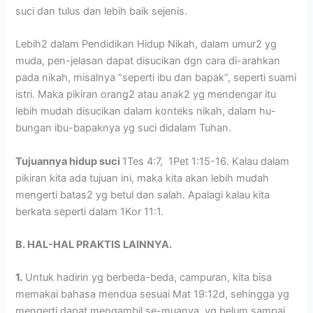
suci dan tulus dan lebih baik sejenis.
Lebih2 dalam Pendidikan Hidup Nikah, dalam umur2 yg
muda, pen-jelasan dapat disucikan dgn cara di-arahkan
pada nikah, misalnya “seperti ibu dan bapak”, seperti suami
istri. Maka pikiran orang2 atau anak2 yg mendengar itu
lebih mudah disucikan dalam konteks nikah, dalam hu-
bungan ibu-bapaknya yg suci didalam Tuhan.
Tujuannya hidup suci
1Tes 4:7, 1Pet 1:15-16. Kalau dalam
pikiran kita ada tujuan ini, maka kita akan lebih mudah
mengerti batas2 yg betul dan salah. Apalagi kalau kita
berkata seperti dalam 1Kor 11:1.
B. HAL-HAL PRAKTIS LAINNYA.
1.
Untuk hadirin yg berbeda-beda, campuran, kita bisa
memakai bahasa mendua sesuai Mat 19:12d, sehingga yg
mengerti dapat mengambil se-muanya, yg belum sampai