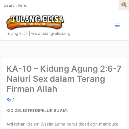
Search
Skip
for:
f
to
S
content
Tulang Elisa | www.tulang-elisa.org
KA-10 – Kidung Agung 2:6-7
Naluri Sex dalam Terang
Firman Allah
By
/
KID 2:6. ISTRI DIPELUK SUAMI
Arti rohani dalam Wasiat Lama harus dicari dgn membuka