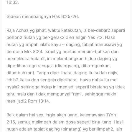
16:33.
Gideon menebangnya Hak 6:25-26.
Raja Achaz yg jahat, waktu ketakutan, ia ber-debar2 seperti
pohon2 hutan yg ber-gerak2 oleh angin Yes 7:2. Hasil
hutan yg limpah ialah: kayu ~ daging, tabiat manusiawi yg
berdosa Mrk 8:24. Israel yg murtad menum-buhkan dan
memelihara hutan2, ini melambangkan hidup daging yg
dipe-lihara dgn sengaja (dirangsang, diba-ngunkan,
ditumbuhkan). Tanpa dipe-lihara, daging itu sudah najis,
lebih2 kalau dgn sengaja dipelihara, hawa nafsu itu me-
nyala2 sehingga hidup ini menjadi seperti binatang yg tidak
tahu malu dan tidak mempunyai “rem”, sehingga makin
men-jadi2 Rom 13:14.
Baik dalam hal sex, ingin akan uang, kejemawaan 1Yoh
2:16, semua melimpah dalam dosa seperti bina-tang. Hasil
hutan adalah tabiat daging (binatang) yg ber-limpah2, lain