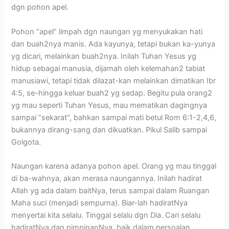
dgn pohon apel.
Pohon “apel” limpah dgn naungan yg menyukakan hati
dan buah2nya manis. Ada kayunya, tetapi bukan ka-yunya
yg dicari, melainkan buah2nya. Inilah Tuhan Yesus yg
hidup sebagai manusia, dijamah oleh kelemahan2 tabiat
manusiawi, tetapi tidak dilazat-kan melainkan dimatikan Ibr
4:5, se-hingga keluar buah2 yg sedap. Begitu pula orang2
yg mau seperti Tuhan Yesus, mau mematikan dagingnya
sampai “sekarat”, bahkan sampai mati betul Rom 6:1-2,4,6,
bukannya dirang-sang dan dikuatkan. Pikul Salib sampai
Golgota.
Naungan karena adanya pohon apel. Orang yg mau tinggal
di ba-wahnya, akan merasa naungannya. Inilah hadirat
Allah yg ada dalam baitNya, terus sampai dalam Ruangan
Maha suci (menjadi sempurna). Biar-lah hadiratNya
menyertai kita selalu. Tinggal selalu dgn Dia. Cari selalu
hadiratNya dan pimpinanNya, baik dalam persoalan