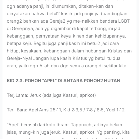
dgn adanya panji, ini diumumkan, ditekan-kan dan
dinyatakan bahwa betul2 kasih jadi panjinya (bandingkan
orang2 bahkan ada Gereja2 yg me-naikkan bendera LGBT
di Gerejanya, ada yg digambar di kapal terbang, ini jadi
kebanggaan, pernyataan keya-kinan dan kehidupannya,
betapa keji). Begitu juga panji kasih ini betul2 jadi cara
hidup, kesukaan, kebanggaan dalam hubungan Kristus dan
Gereja-Nya! Jangan lupa kasih Kristus yg betul itu dua
arah, yaitu dgn Allah dan dgn semua orang di sekitar kita.
KID 2:3. POHON “APEL” DI ANTARA POHON2 HUTAN
Terj.Lama: Jeruk (ada juga Kasturi, aprikot)
Terj. Baru: Apel Ams 25:11, Kid 2:3,5 / 7:8 / 8:5, Yoel 1:12
“Apel” berasal dari kata Ibrani: Tappuach, artinya belum
jelas, mung-kin juga jeruk. Kasturi, aprikot. Yg penting, kita