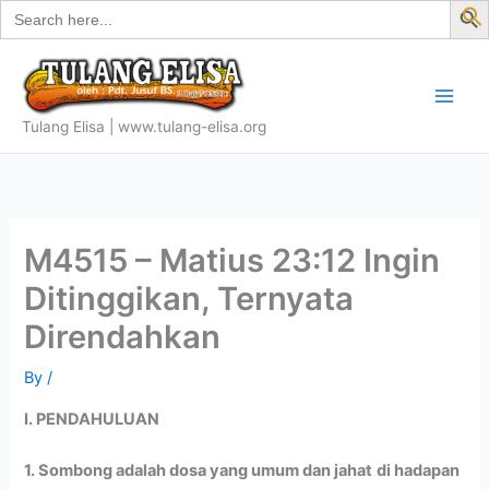
Search
Skip
for:
f
to
S
content
Tulang Elisa | www.tulang-elisa.org
M4515 – Matius 23:12 Ingin
Ditinggikan, Ternyata
Direndahkan
By
/
I. PENDAHULUAN
1. Sombong adalah dosa yang umum dan jahat
di hadapan