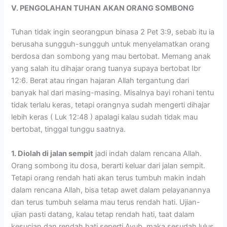
V. PENGOLAHAN TUHAN
AKAN ORANG SOMBONG
Tuhan tidak ingin seorangpun binasa 2 Pet 3:9, sebab itu ia
berusaha sungguh-sungguh untuk menyelamatkan orang
berdosa dan sombong yang mau bertobat. Memang anak
yang salah itu dihajar orang tuanya supaya bertobat Ibr
12:6. Berat atau ringan hajaran Allah tergantung dari
banyak hal dari masing-masing. Misalnya bayi rohani tentu
tidak terlalu keras, tetapi orangnya sudah mengerti dihajar
lebih keras ( Luk 12:48 ) apalagi kalau sudah tidak mau
bertobat, tinggal tunggu saatnya.
1. Diolah di jalan sempit
jadi indah dalam rencana Allah.
Orang sombong itu dosa, berarti keluar dari jalan sempit.
Tetapi orang rendah hati akan terus tumbuh makin indah
dalam rencana Allah, bisa tetap awet dalam pelayanannya
dan terus tumbuh selama mau terus rendah hati. Ujian-
ujian pasti datang, kalau tetap rendah hati, taat dalam
kesucian dan rendah hati seperti Ayub, maka sesudah lulus