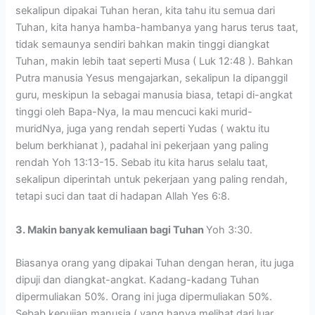
sekalipun dipakai Tuhan heran, kita tahu itu semua dari
Tuhan, kita hanya hamba-hambanya yang harus terus taat,
tidak semaunya sendiri bahkan makin tinggi diangkat
Tuhan, makin lebih taat seperti Musa ( Luk 12:48 ). Bahkan
Putra manusia Yesus mengajarkan, sekalipun Ia dipanggil
guru, meskipun Ia sebagai manusia biasa, tetapi di-angkat
tinggi oleh Bapa-Nya, Ia mau mencuci kaki murid-
muridNya, juga yang rendah seperti Yudas ( waktu itu
belum berkhianat ), padahal ini pekerjaan yang paling
rendah Yoh 13:13-15. Sebab itu kita harus selalu taat,
sekalipun diperintah untuk pekerjaan yang paling rendah,
tetapi suci dan taat di hadapan Allah Yes 6:8.
3. Makin banyak kemuliaan bagi Tuhan
Yoh 3:30.
Biasanya orang yang dipakai Tuhan dengan heran, itu juga
dipuji dan diangkat-angkat. Kadang-kadang Tuhan
dipermuliakan 50%. Orang ini juga dipermuliakan 50%.
Sebab kepujian manusia ( yang hanya melihat dari luar