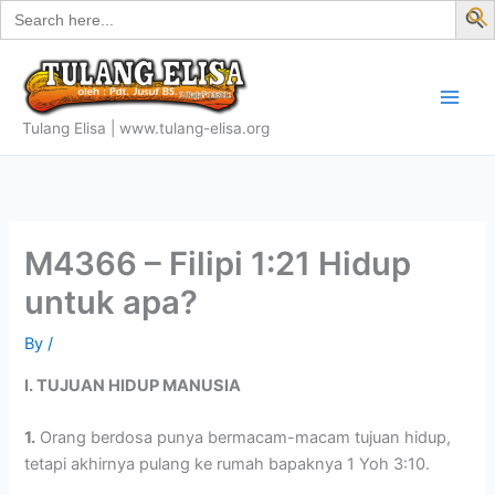
Search
Skip
for:
f
to
S
content
Tulang Elisa | www.tulang-elisa.org
M4366 – Filipi 1:21 Hidup
untuk apa?
By
/
I. TUJUAN HIDUP MANUSIA
1.
Orang berdosa punya bermacam-macam tujuan hidup,
tetapi akhirnya pulang ke rumah bapaknya 1 Yoh 3:10.