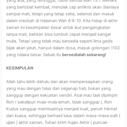
yang ada, yang tertinggal, habis semua Wah 13:7. Mereka
yang bertobat kembali, menolak cap antikris akan dianiaya
sampai mati, tetapi yang tetap setia, selamat dan masuk
dalam mezbah di Halaman Wah 6:9-10. Kita hidup di akhir
zaman ini kesempatan besar untuk ikut pengangkatan
tanpa mati, bahkan bisa tumbuh cepat menjadi sangat
mulia. Tetapi yang tidak mau bersedia seperti lima gadis
bijak akan jatuh, hanyut dalam dosa, masuk golongan 1102
yang celaka besar. Sebab itu
bersedialah sekarang!
KESIMPULAN
Allah tahu lebih dahulu dan akan mempersiapkan orang
yang mau dengan tulus dan segenap hati, bukan yang
sanggup dengan kekuatan sendiri. Asal mau taat dipimpin
Roh ( sekalipun mula-mula lemah, tidak sanggup ), Roh
Kudus sanggup membuatnya menjadi kuat, penuh hikmat
dan kuasa, sehingga berhasil lulus dalam masa-masa sulit (
ujian ) akhir zaman. Tuhan kirim hujan Akhir ( puncak-