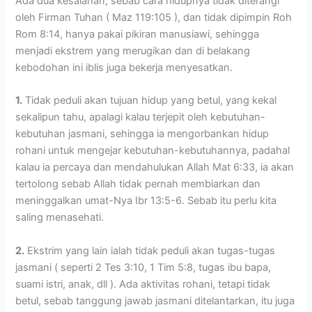
Ada dua kesalahan, sebab cara hidupnya tidak diterangi
oleh Firman Tuhan ( Maz 119:105 ), dan tidak dipimpin Roh
Rom 8:14, hanya pakai pikiran manusiawi, sehingga
menjadi ekstrem yang merugikan dan di belakang
kebodohan ini iblis juga bekerja menyesatkan.
1.
Tidak peduli akan tujuan hidup yang betul, yang kekal
sekalipun tahu, apalagi kalau terjepit oleh kebutuhan-
kebutuhan jasmani, sehingga ia mengorbankan hidup
rohani untuk mengejar kebutuhan-kebutuhannya, padahal
kalau ia percaya dan mendahulukan Allah Mat 6:33, ia akan
tertolong sebab Allah tidak pernah membiarkan dan
meninggalkan umat-Nya Ibr 13:5-6. Sebab itu perlu kita
saling menasehati.
2.
Ekstrim yang lain ialah tidak peduli akan tugas-tugas
jasmani ( seperti 2 Tes 3:10, 1 Tim 5:8, tugas ibu bapa,
suami istri, anak, dll ). Ada aktivitas rohani, tetapi tidak
betul, sebab tanggung jawab jasmani ditelantarkan, itu juga