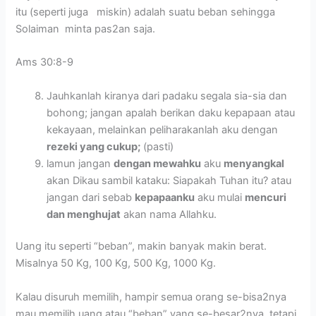
itu (seperti juga miskin) adalah suatu beban sehingga
Solaiman minta pas2an saja.
Ams 30:8-9
Jauhkanlah kiranya dari padaku segala sia-sia dan
bohong; jangan apalah berikan daku kepapaan atau
kekayaan, melainkan peliharakanlah aku dengan
rezeki yang cukup;
(pasti)
lamun jangan
dengan mewahku
aku
menyangkal
akan Dikau sambil kataku: Siapakah Tuhan itu? atau
jangan dari sebab
kepapaanku
aku mulai
mencuri
dan menghujat
akan nama Allahku.
Uang itu seperti “beban”, makin banyak makin berat.
Misalnya 50 Kg, 100 Kg, 500 Kg, 1000 Kg.
Kalau disuruh memilih, hampir semua orang se-bisa2nya
mau memilih uang atau “beban” yang se-besar2nya, tetapi