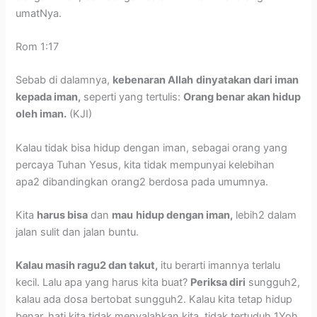
umatNya.
Rom 1:17
Sebab di dalamnya,
kebenaran Allah
dinyatakan dari iman
kepada iman,
seperti yang tertulis:
Orang benar akan hidup
oleh iman.
(KJI)
Kalau tidak bisa hidup dengan iman, sebagai orang yang
percaya Tuhan Yesus, kita tidak mempunyai kelebihan
apa2 dibandingkan orang2 berdosa pada umumnya.
Kita
harus bisa
dan
mau
hidup dengan iman,
lebih2 dalam
jalan sulit dan jalan buntu.
Kalau masih ragu2 dan takut,
itu berarti imannya terlalu
kecil. Lalu apa yang harus kita buat?
Periksa diri
sungguh2,
kalau ada dosa bertobat sungguh2. Kalau kita tetap hidup
benar, hati kita tidak menyalahkan kita, tidak tertuduh 1Yoh