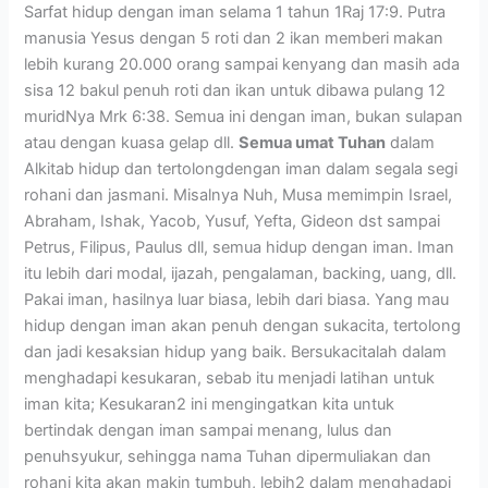
Sarfat hidup dengan iman selama 1 tahun 1Raj 17:9. Putra
manusia Yesus dengan 5 roti dan 2 ikan memberi makan
lebih kurang 20.000 orang sampai kenyang dan masih ada
sisa 12 bakul penuh roti dan ikan untuk dibawa pulang 12
muridNya Mrk 6:38. Semua ini dengan iman, bukan sulapan
atau dengan kuasa gelap dll.
Semua umat Tuhan
dalam
Alkitab hidup dan tertolongdengan iman dalam segala segi
rohani dan jasmani. Misalnya Nuh, Musa memimpin Israel,
Abraham, Ishak, Yacob, Yusuf, Yefta, Gideon dst sampai
Petrus, Filipus, Paulus dll, semua hidup dengan iman. Iman
itu lebih dari modal, ijazah, pengalaman, backing, uang, dll.
Pakai iman, hasilnya luar biasa, lebih dari biasa. Yang mau
hidup dengan iman akan penuh dengan sukacita, tertolong
dan jadi kesaksian hidup yang baik. Bersukacitalah dalam
menghadapi kesukaran, sebab itu menjadi latihan untuk
iman kita; Kesukaran2 ini mengingatkan kita untuk
bertindak dengan iman sampai menang, lulus dan
penuhsyukur, sehingga nama Tuhan dipermuliakan dan
rohani kita akan makin tumbuh, lebih2 dalam menghadapi