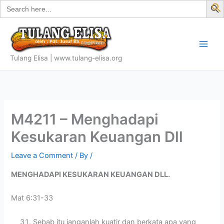
Search
Skip
for:
f
to
S
content
Tulang Elisa | www.tulang-elisa.org
M4211 – Menghadapi
Kesukaran Keuangan Dll
Leave a Comment
/ By
/
MENGHADAPI KESUKARAN KEUANGAN DLL.
Mat 6:31-33
Sebab itu janganlah kuatir dan berkata apa yang