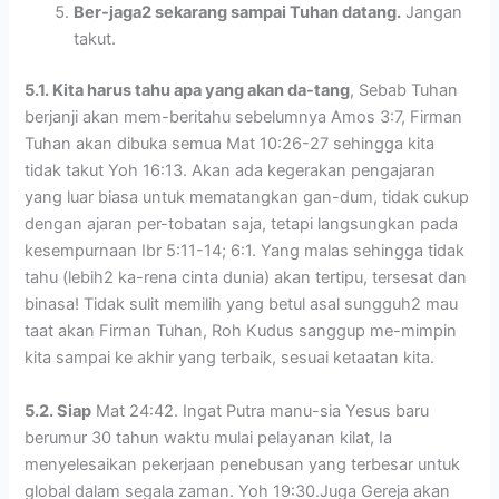
Ber-jaga2 sekarang sampai Tuhan datang.
Jangan
takut.
5.1. Kita harus tahu apa yang akan da-tang
, Sebab Tuhan
berjanji akan mem-beritahu sebelumnya Amos 3:7, Firman
Tuhan akan dibuka semua Mat 10:26-27 sehingga kita
tidak takut Yoh 16:13. Akan ada kegerakan pengajaran
yang luar biasa untuk mematangkan gan-dum, tidak cukup
dengan ajaran per-tobatan saja, tetapi langsungkan pada
kesempurnaan Ibr 5:11-14; 6:1. Yang malas sehingga tidak
tahu (lebih2 ka-rena cinta dunia) akan tertipu, tersesat dan
binasa! Tidak sulit memilih yang betul asal sungguh2 mau
taat akan Firman Tuhan, Roh Kudus sanggup me-mimpin
kita sampai ke akhir yang terbaik, sesuai ketaatan kita.
5.2. Siap
Mat 24:42. Ingat Putra manu-sia Yesus baru
berumur 30 tahun waktu mulai pelayanan kilat, Ia
menyelesaikan pekerjaan penebusan yang terbesar untuk
global dalam segala zaman. Yoh 19:30.Juga Gereja akan