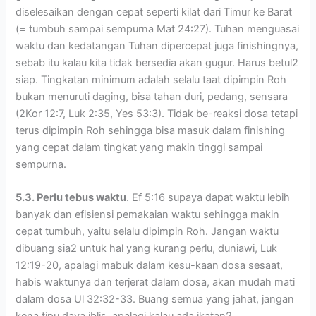
diselesaikan dengan cepat seperti kilat dari Timur ke Barat
(= tumbuh sampai sempurna Mat 24:27). Tuhan menguasai
waktu dan kedatangan Tuhan dipercepat juga finishingnya,
sebab itu kalau kita tidak bersedia akan gugur. Harus betul2
siap. Tingkatan minimum adalah selalu taat dipimpin Roh
bukan menuruti daging, bisa tahan duri, pedang, sensara
(2Kor 12:7, Luk 2:35, Yes 53:3). Tidak be-reaksi dosa tetapi
terus dipimpin Roh sehingga bisa masuk dalam finishing
yang cepat dalam tingkat yang makin tinggi sampai
sempurna.
5.3. Perlu tebus waktu
. Ef 5:16 supaya dapat waktu lebih
banyak dan efisiensi pemakaian waktu sehingga makin
cepat tumbuh, yaitu selalu dipimpin Roh. Jangan waktu
dibuang sia2 untuk hal yang kurang perlu, duniawi, Luk
12:19-20, apalagi mabuk dalam kesu-kaan dosa sesaat,
habis waktunya dan terjerat dalam dosa, akan mudah mati
dalam dosa Ul 32:32-33. Buang semua yang jahat, jangan
kena tipu daya iblis, apalagi kalau ada ikatan2.