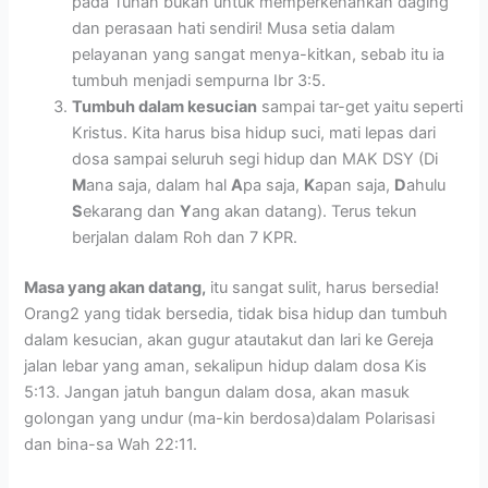
pada Tuhan bukan untuk memperkenankan daging
dan perasaan hati sendiri! Musa setia dalam
pelayanan yang sangat menya-kitkan, sebab itu ia
tumbuh menjadi sempurna Ibr 3:5.
Tumbuh dalam kesucian
sampai tar-get yaitu seperti
Kristus. Kita harus bisa hidup suci, mati lepas dari
dosa sampai seluruh segi hidup dan MAK DSY (Di
M
ana saja, dalam hal
A
pa saja,
K
apan saja,
D
ahulu
S
ekarang dan
Y
ang akan datang). Terus tekun
berjalan dalam Roh dan 7 KPR.
Masa yang akan datang,
itu sangat sulit, harus bersedia!
Orang2 yang tidak bersedia, tidak bisa hidup dan tumbuh
dalam kesucian, akan gugur atautakut dan lari ke Gereja
jalan lebar yang aman, sekalipun hidup dalam dosa Kis
5:13. Jangan jatuh bangun dalam dosa, akan masuk
golongan yang undur (ma-kin berdosa)dalam Polarisasi
dan bina-sa Wah 22:11.