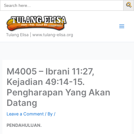
Search
Skip
for:
f
to
S
content
Tulang Elisa | www.tulang-elisa.org
M4005 – Ibrani 11:27,
Kejadian 49:14-15.
Pengharapan Yang Akan
Datang
Leave a Comment
/ By
/
PENDAHULUAN.