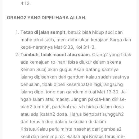
4:13.
ORANG2 YANG DIPELIHARA ALLAH.
Tetap di jalan sempit,
betul2 bisa hidup suci dan
mahir pikul salib, men-dahulukan kerajaan Surga dan
kebe-narannya Mat 6:33, Kol 3:1-3.
Tumbuh, tidak macet atau suam
. Orang2 yang tidak
ada kemajuan ro-hani (bisa diukur dalam skema
Kemah Suci) akan gugur. Akan datang saatnya
lalang dipisahkan dari gandum kalau sudah saatnya
penuaian, tidak diberi kesempatan lagi, langsung
lalang dipo-tong dan gandum dituai Mat 13:30. Ja-
ngan suam atau macet. Jangan paksa-kan diri se-
olah2 tumbuh, padahal ma-sih hidup dalam dosa
atau ada ikatan2 dosa. Harus bertobat sungguh2
dan terus hidup dalam kesucian di dalam
Kristus.Kalau perlu minta nasehat dari gembala2
kecil dan pemimpin2. Biarlah api Kristus terus me-