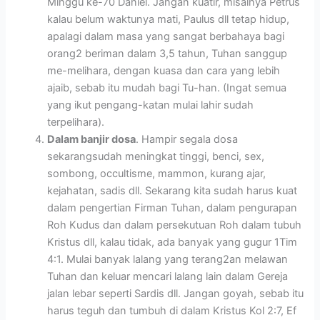
Minggu ke-70 Daniel. Jangan kuatir, misalnya Petrus
kalau belum waktunya mati, Paulus dll tetap hidup,
apalagi dalam masa yang sangat berbahaya bagi
orang2 beriman dalam 3,5 tahun, Tuhan sanggup
me-melihara, dengan kuasa dan cara yang lebih
ajaib, sebab itu mudah bagi Tu-han. (Ingat semua
yang ikut pengang-katan mulai lahir sudah
terpelihara).
Dalam banjir dosa
. Hampir segala dosa
sekarangsudah meningkat tinggi, benci, sex,
sombong, occultisme, mammon, kurang ajar,
kejahatan, sadis dll. Sekarang kita sudah harus kuat
dalam pengertian Firman Tuhan, dalam pengurapan
Roh Kudus dan dalam persekutuan Roh dalam tubuh
Kristus dll, kalau tidak, ada banyak yang gugur 1Tim
4:1. Mulai banyak lalang yang terang2an melawan
Tuhan dan keluar mencari lalang lain dalam Gereja
jalan lebar seperti Sardis dll. Jangan goyah, sebab itu
harus teguh dan tumbuh di dalam Kristus Kol 2:7, Ef