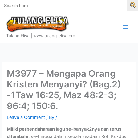
Search
Skip
for:
f
to
S
content
Tulang Elisa | www.tulang-elisa.org
M3977 – Mengapa Orang
Kristen Menyanyi? (Bag.2)
-1Taw 16:25, Maz 48:2-3;
96:4; 150:6.
Leave a Comment
/ By
/
Miliki perbendaharaan lagu se-banyak2nya dan terus
ditambahi,
se-hingga dalam segala keadaan Roh Ku-dus