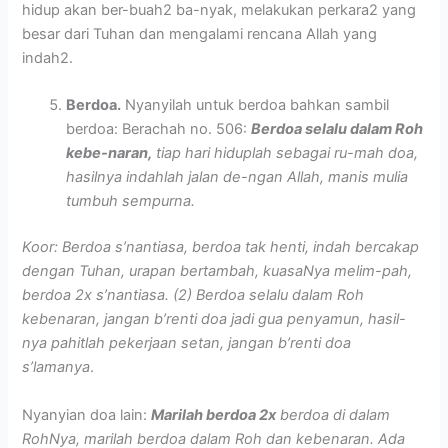
hidup akan ber-buah2 ba-nyak, melakukan perkara2 yang
besar dari Tuhan dan mengalami rencana Allah yang
indah2.
Berdoa.
Nyanyilah untuk berdoa bahkan sambil
berdoa: Berachah no. 506:
Berdoa selalu dalam Roh
kebe-naran,
tiap hari hiduplah sebagai ru-mah doa,
hasilnya indahlah jalan de-ngan Allah, manis mulia
tumbuh sempurna.
Koor: Berdoa s’nantiasa, berdoa tak henti, indah bercakap
dengan Tuhan, urapan bertambah, kuasaNya melim-pah,
berdoa 2x s’nantiasa. (2) Berdoa selalu dalam Roh
kebenaran, jangan b’renti doa jadi gua penyamun, hasil-
nya pahitlah pekerjaan setan, jangan b’renti doa
s’lamanya
.
Nyanyian doa lain:
Marilah berdoa 2x
berdoa di dalam
RohNya, marilah berdoa dalam Roh dan kebenaran. Ada