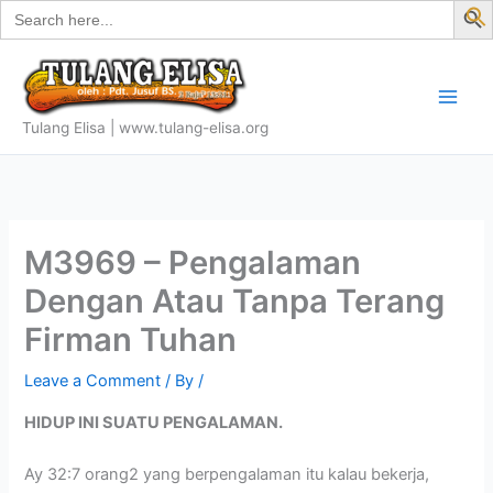
Search
Skip
for:
f
to
S
content
Tulang Elisa | www.tulang-elisa.org
M3969 – Pengalaman
Dengan Atau Tanpa Terang
Firman Tuhan
Leave a Comment
/ By
/
HIDUP INI SUATU PENGALAMAN.
Ay 32:7 orang2 yang berpengalaman itu kalau bekerja,