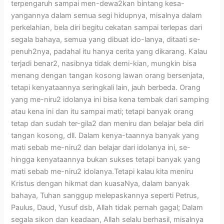
terpengaruh sampai men-dewa2kan bintang kesa-
yangannya dalam semua segi hidupnya, misalnya dalam
perkelahian, bela diri begitu cekatan sampai terlepas dari
segala bahaya, semua yang dibuat ido-lanya, ditaati se-
penuh2nya, padahal itu hanya cerita yang dikarang. Kalau
terjadi benar2, nasibnya tidak demi-kian, mungkin bisa
menang dengan tangan kosong lawan orang bersenjata,
tetapi kenyataannya seringkali lain, jauh berbeda. Orang
yang me-niru2 idolanya ini bisa kena tembak dari samping
atau kena ini dan itu sampai mati; tetapi banyak orang
tetap dan sudah ter-gila2 dan meniru dan belajar bela diri
tangan kosong, dll. Dalam kenya-taannya banyak yang
mati sebab me-niru2 dan belajar dari idolanya ini, se-
hingga kenyataannya bukan sukses tetapi banyak yang
mati sebab me-niru2 idolanya.Tetapi kalau kita meniru
Kristus dengan hikmat dan kuasaNya, dalam banyak
bahaya, Tuhan sanggup melepaskannya seperti Petrus,
Paulus, Daud, Yusuf dsb, Allah tidak pernah gagal; Dalam
segala sikon dan keadaan, Allah selalu berhasil, misalnya