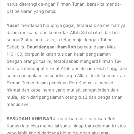
harus diterangi de-ngan Firman Tuhan, baru kita menda-
pat pelajaran yang betul.
Yusuf
mendapati hidupnya gagal, tetapi ia bisa melihatnya
dalam ren-cana dan kehendak Allah.Sebab itu tidak ber-
sungut2 atau putus asa, ia tetap maju dengan Tuhan.
Sebab itu
Daud dengan ilham Roh
berkata dalam Maz
119:100, biarpun ia kalah tua dan kalah pengalaman
dengan orang2 tua ini, tetapi sebab mengerti Firman Tu-
han, dia mendapat hikmat Allah dan itu jauh lebih tinggi dari
semua pengalam-an sendiri tanpa Allah. Itulah kebenar-an
Firman Tuhan dalam pimpinan Roh Kudus itu menjadi
hikmat dan kebe-naran yang mutlak, sangat indah dan
mulia, lebih dari pengalaman orang tua2 dan pengalaman
manusiawi
SESUDAH LAHIR BARU.
(baptisan air + baptisan Roh
Kudus) kita bisa memu-lai suatu hidup baru dengan Kristus
yang lebih tinggi daripada hidup de-ngan akal atau