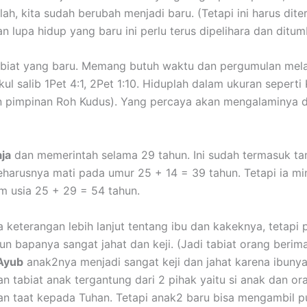
lah, kita sudah berubah menjadi baru. (Tetapi ini harus di
an lupa hidup yang baru ini perlu terus dipelihara dan di
tabiat yang baru. Memang butuh waktu dan pergumulan melaw
ul salib 1Pet 4:1, 2Pet 1:10. Hiduplah dalam ukuran seperti K
pimpinan Roh Kudus). Yang percaya akan mengalaminya dan
ja
dan memerintah selama 29 tahun. Ini sudah termasuk ta
seharusnya mati pada umur 25 + 14 = 39 tahun. Tetapi ia m
m usia 25 + 29 = 54 tahun.
a keterangan lebih lanjut tentang ibu dan kakeknya, tetapi
pun bapanya sangat jahat dan keji. (Jadi tabiat orang beri
Ayub
anak2nya menjadi sangat keji dan jahat karena ibuny
an tabiat anak tergantung dari 2 pihak yaitu si anak dan o
an taat kepada Tuhan. Tetapi anak2 baru bisa mengambil 