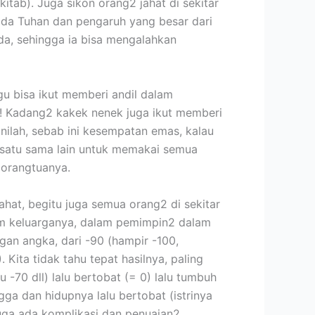
itab). Juga sikon orang2 jahat di sekitar
ada Tuhan dan pengaruh yang besar dari
da, sehingga ia bisa mengalahkan
gu bisa ikut memberi andil dalam
n! Kadang2 kakek nenek juga ikut memberi
nilah, sebab ini kesempatan emas, kalau
n satu sama lain untuk memakai semua
orangtuanya.
ahat, begitu juga semua orang2 di sekitar
am keluarganya, dalam pemimpin2 dalam
gan angka, dari -90 (hampir -100,
Kita tidak tahu tepat hasilnya, paling
u -70 dll) lalu bertobat (= 0) lalu tumbuh
ga dan hidupnya lalu bertobat (istrinya
uga ada komplikasi dan penuaian2