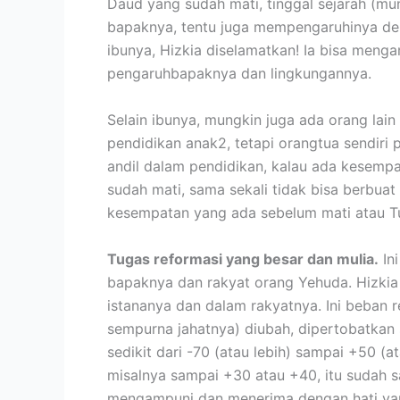
Daud yang sudah mati, tinggal sejarah (mun
bapaknya, tentu juga mempengaruhinya den
ibunya, Hizkia diselamatkan! Ia bisa meng
pengaruhbapaknya dan lingkungannya.
Selain ibunya, mungkin juga ada orang lai
pendidikan anak2, tetapi orangtua sendiri
andil dalam pendidikan, kalau ada kesempa
sudah mati, sama sekali tidak bisa berbua
kesempatan yang ada sebelum mati atau T
Tugas reformasi yang besar dan mulia.
Ini
bapaknya dan rakyat orang Yehuda. Hizki
istananya dan dalam rakyatnya. Ini beban r
sempurna jahatnya) diubah, dipertobatkan s
sedikit dari -70 (atau lebih) sampai +50 (a
misalnya sampai +30 atau +40, itu sudah s
mengampuni dan menerima dengan hati yang