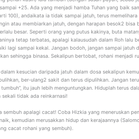
 sampai +25. Ada yang menjadi hamba Tuhan yang baik samp
rarti 100), andaikata ia tidak sampai jatuh, terus memeliha
ingin atau membiarkan jatuh, dengan harapan besok2 bisa 
rlalu besar. Seperti orang yang putus kakinya, buta matany
aninya tetap terbatas, apalagi kalausudah dalam Roh lalu be
baiki lagi sampai kekal. Jangan bodoh, jangan sampai jatuh 
an sehingga binasa. Sekalipun bertobat, rohani menjadi r
 dalam kesucian daripada jatuh dalam dosa sekalipun kemud
ipulihkan, ber-ulang2 sakit dan terus dipulihkan. Jangan t
an tumbuh”, itu jauh lebih menguntungkan. Hiduplah terus d
sekali tidak ada reinkarnasi!
da sembuh apalagi cacat! Coba Hizkia yang meneruskan pem
aik, kemudian merusakkan hidup dan kerajaannya (Salomo d
orang cacat rohani yang sembuh).