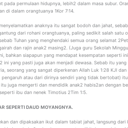
nt pada permulaan hidupnya, lebih2 dalam masa subur. Ora
an di dalam orangtuanya 1Kor 7:14.
menyelamatkan anaknya itu sangat bodoh dan jahat, seba
ergantung dari rohani orangtuanya, paling sedikit salah sa
 sebab Tuhan yang menghendaki semua orang selamat 2Pet
 gairah dan rajin anak2 masing2. (Juga guru Sekolah Ming
ni, bahkan siapapun yang mendapat kesempatan seperti in
ini yang pasti juga akan menjadi dewasa. Sebab itu yang 
a, seorang yang sangat diperkenan Allah Luk 1:28 KJI dan 
engaruh atau dari dirinya sendiri yang tidak bertobat) i
tu juga mengerti dan mendidik anak2 habis2an dengan bena
seperti ibu dan nenek Timotius 2Tim 1:5.
NAR SEPERTI DAUD MOYANGNYA.
kan dan dipaksakan ikut dalam tabiat jahat, langsung dari 