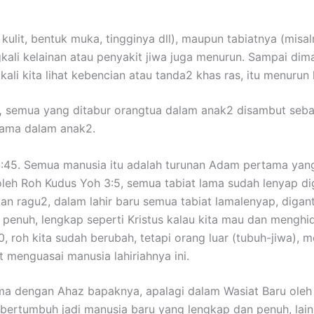
ulit, bentuk muka, tingginya dll), maupun tabiatnya (misal
kali kelainan atau penyakit jiwa juga menurun. Sampai dima
kali kita lihat kebencian atau tanda2 khas ras, itu menurun 
,
semua yang ditabur orangtua dalam anak2 disambut seba
sama dalam anak2.
:45. Semua manusia itu adalah turunan Adam pertama yang
leh Roh Kudus Yoh 3:5, semua tabiat lama sudah lenyap diga
an ragu2, dalam lahir baru semua tabiat lamalenyap, digant
i penuh, lengkap seperti Kristus kalau kita mau dan mengh
0, roh kita sudah berubah, tetapi orang luar (tubuh-jiwa)
 menguasai manusia lahiriahnya ini.
ama dengan Ahaz bapaknya, apalagi dalam Wasiat Baru oleh 
s bertumbuh jadi manusia baru yang lengkap dan penuh, lai