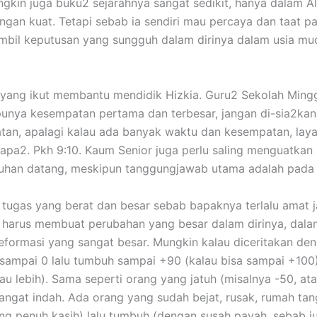
gkin juga buku2 sejarahnya sangat sedikit, hanya dalam Alk
gan kuat. Tetapi sebab ia sendiri mau percaya dan taat p
ambil keputusan yang sungguh dalam dirinya dalam usia mu
n yang ikut membantu mendidik Hizkia. Guru2 Sekolah Ming
 punya kesempatan pertama dan terbesar, jangan di-sia2ka
tan, apalagi kalau ada banyak waktu dan kesempatan, laya
t apa2. Pkh 9:10. Kaum Senior juga perlu saling menguatka
uhan datang, meskipun tanggungjawab utama adalah pada 
 tugas yang berat dan besar sebab bapaknya terlalu amat j
a harus membuat perubahan yang besar dalam dirinya, dal
eformasi yang sangat besar. Mungkin kalau diceritakan den
ampai 0 lalu tumbuh sampai +90 (kalau bisa sampai +100). 
tau lebih). Sama seperti orang yang jatuh (misalnya -50, ata
angat indah. Ada orang yang sudah bejat, rusak, rumah tang
 penuh kasih) lalu tumbuh (dengan susah payah, sebab j