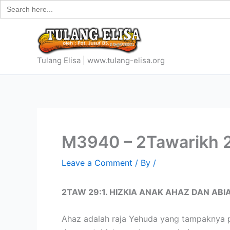
Search
Skip
for:
to
content
Tulang Elisa | www.tulang-elisa.org
M3940 – 2Tawarikh 29
Leave a Comment
/ By
/
2TAW 29:1. HIZKIA ANAK AHAZ DAN ABIA
Ahaz adalah raja Yehuda yang tampaknya pa