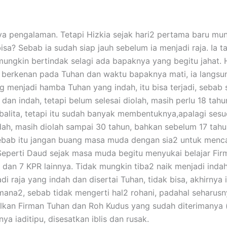
ya pengalaman. Tetapi Hizkia sejak hari2 pertama baru mu
sa? Sebab ia sudah siap jauh sebelum ia menjadi raja. Ia 
ak mungkin bertindak selagi ada bapaknya yang begitu jahat.
berkenan pada Tuhan dan waktu bapaknya mati, ia langsu
g menjadi hamba Tuhan yang indah, itu bisa terjadi, sebab
an indah, tetapi belum selesai diolah, masih perlu 18 tahu
balita, tetapi itu sudah banyak membentuknya,apalagi sesu
dah, masih diolah sampai 30 tahun, bahkan sebelum 17 tahun
 Sebab itu jangan buang masa muda dengan sia2 untuk menca
. Seperti Daud sejak masa muda begitu menyukai belajar Fi
dan 7 KPR lainnya. Tidak mungkin tiba2 naik menjadi indah
jadi raja yang indah dan disertai Tuhan, tidak bisa, akhirn
mana2, sebab tidak mengerti hal2 rohani, padahal seharu
lkan Firman Tuhan dan Roh Kudus yang sudah diterimanya (ti
a iaditipu, disesatkan iblis dan rusak.