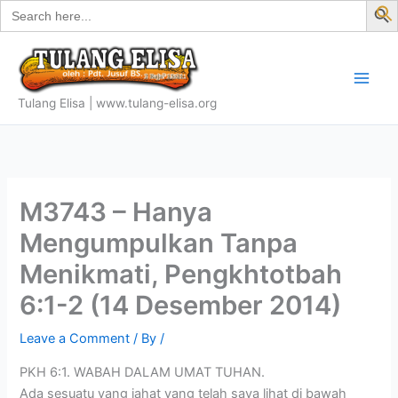
Search
Skip
for:
f
to
S
content
Tulang Elisa | www.tulang-elisa.org
M3743 – Hanya
Mengumpulkan Tanpa
Menikmati, Pengkhtotbah
6:1-2 (14 Desember 2014)
Leave a Comment
/ By
/
PKH 6:1. WABAH DALAM UMAT TUHAN.
Ada sesuatu yang jahat yang telah saya lihat di bawah