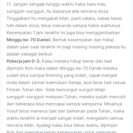
11. Jangan sengaja tunggu waktu habis baru mau
sungguh-sungguh, itu biasanya ada rencana dosa.
Tinggalkan! Itu mengakali Allah, pasti celaka, sebab keras
hati dalam dosa, terus menunda sampai habis waktunya.
Kesempatan 1 jam terakhir ini juga bisa menggambarkan
Minggu ke-70 Daniel.
Bentuk kesempatan dan hidup
dalam saat-saat terakhir ini bagi masing-masing pekerja itu
adalah sebagai berikut:
Pekerja jam 0-3.
Kalau mereka hidup benar dan taat
dipimpin Roh maka dalam Minggu ke-70 Daniel mereka
sudah bisa sampai finishing yang indah, cepat menjadi
mulia dalam zaman keemasan Gereja, asal terus taat sesuai
Firman Tuhan dan tidak bersungut-sungut tetapi
sungguh-sungguh melayani Tuhan; mereka sudah mencicil
dan beberapa bisa mencapai sampai sempurna. Misalnya
Yusuf terus menerus taat dan berkenan pada Tuhan, maka
waktu terakhir ia menjadi sangat indah, mengalami semua
rencana Allah. Apalagi kalau bisa tebus waktu, dipimpin
Roh dan memakai setiap kesempatan untuk pelayanan