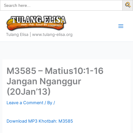
Search
Skip
for:
f
to
S
content
Tulang Elisa | www.tulang-elisa.org
M3585 – Matius10:1-16
Jangan Nganggur
(20Jan’13)
Leave a Comment
/ By
/
Download MP3 Khotbah: M3585