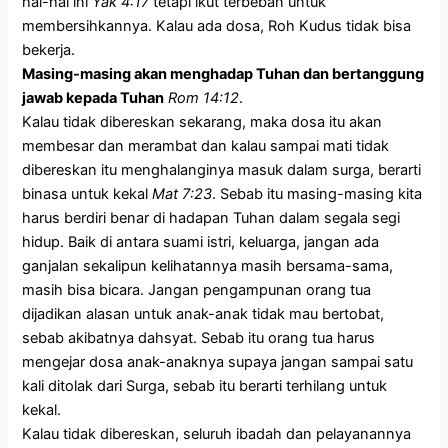
hal-hal ini
Yak 4:17
tetapi ikut terbeban untuk
membersihkannya. Kalau ada dosa, Roh Kudus tidak bisa
bekerja.
Masing-masing akan menghadap Tuhan dan bertanggung
jawab kepada Tuhan
Rom 14:12
.
Kalau tidak dibereskan sekarang, maka dosa itu akan
membesar dan merambat dan kalau sampai mati tidak
dibereskan itu menghalanginya masuk dalam surga, berarti
binasa untuk kekal
Mat 7:23
. Sebab itu masing-masing kita
harus berdiri benar di hadapan Tuhan dalam segala segi
hidup. Baik di antara suami istri, keluarga, jangan ada
ganjalan sekalipun kelihatannya masih bersama-sama,
masih bisa bicara. Jangan pengampunan orang tua
dijadikan alasan untuk anak-anak tidak mau bertobat,
sebab akibatnya dahsyat. Sebab itu orang tua harus
mengejar dosa anak-anaknya supaya jangan sampai satu
kali ditolak dari Surga, sebab itu berarti terhilang untuk
kekal.
Kalau tidak dibereskan, seluruh ibadah dan pelayanannya