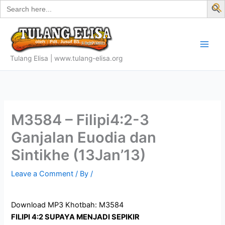
Search
Skip
for:
f
to
S
content
Tulang Elisa | www.tulang-elisa.org
M3584 – Filipi4:2-3
Ganjalan Euodia dan
Sintikhe (13Jan’13)
Leave a Comment
/ By
/
Download MP3 Khotbah: M3584
FILIPI 4:2 SUPAYA MENJADI SEPIKIR