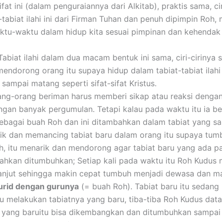
sifat ini (dalam penguraiannya dari Alkitab), praktis sama, ci
-tabiat ilahi ini dari Firman Tuhan dan penuh dipimpin Roh
ktu-waktu dalam hidup kita sesuai pimpinan dan kehendak 
abiat ilahi dalam dua macam bentuk ini sama, ciri-cirinya
endorong orang itu supaya hidup dalam tabiat-tabiat ilahi d
ampai matang seperti sifat-sifat Kristus.
ng-orang beriman harus memberi sikap atau reaksi denga
gan banyak pergumulan. Tetapi kalau pada waktu itu ia ber
ebagai buah Roh dan ini ditambahkan dalam tabiat yang sa
rik dan memancing tabiat baru dalam orang itu supaya tum
h, itu menarik dan mendorong agar tabiat baru yang ada p
, bahkan ditumbuhkan; Setiap kali pada waktu itu Roh Kudu
 lanjut sehingga makin cepat tumbuh menjadi dewasa dan m
urid dengan gurunya
(= buah Roh). Tabiat baru itu sedan
u melakukan tabiatnya yang baru, tiba-tiba Roh Kudus dat
t yang baruitu bisa dikembangkan dan ditumbuhkan sampai 