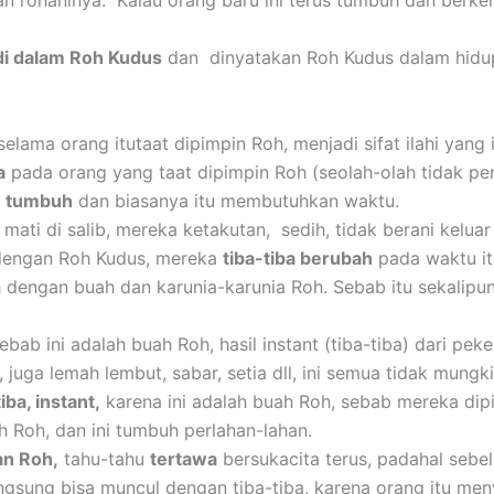
rohaninya. Kalau orang baru ini terus tumbuh dan berke
di dalam Roh Kudus
dan dinyatakan Roh Kudus dalam hidu
elama orang itutaat dipimpin Roh, menjadi sifat ilahi yang
a
pada orang yang taat dipimpin Roh (seolah-olah tidak per
i
tumbuh
dan biasanya itu membutuhkan waktu.
ati di salib, mereka ketakutan, sedih, tidak berani kelu
 dengan Roh Kudus, mereka
tiba-tiba berubah
pada waktu it
h dengan buah dan karunia-karunia Roh. Sebab itu sekalipu
ab ini adalah buah Roh, hasil instant (tiba-tiba) dari pe
juga lemah lembut, sabar, setia dll, ini semua tidak mungk
iba, instant,
karena ini adalah buah Roh, sebab mereka dip
 Roh, dan ini tumbuh perlahan-lahan.
an Roh,
tahu-tahu
tertawa
bersukacita terus, padahal sebe
angsung bisa muncul dengan tiba-tiba, karena orang itu me