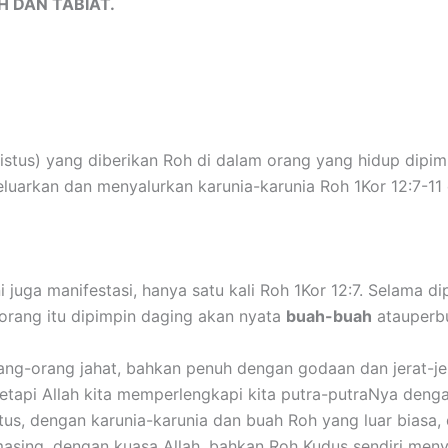
H DAN TABIAT.
 Kristus) yang diberikan Roh di dalam orang yang hidup dip
arkan dan menyalurkan karunia-karunia Roh 1Kor 12:7-11 d
ni juga manifestasi, hanya satu kali Roh 1Kor 12:7. Selama d
orang itu dipimpin daging akan nyata
buah-buah
atauperb
ng-orang jahat, bahkan penuh dengan godaan dan jerat-jer
 Tetapi Allah kita memperlengkapi kita putra-putraNya denga
istus, dengan karunia-karunia dan buah Roh yang luar bias
sing, dengan kuasa Allah, bahkan Roh Kudus sendiri menyer