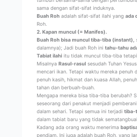
tumbuh bersama-sama dengan pertumbuhan 
sama dengan sifat-sifat induknya.
Buah Roh
adalah sifat-sifat ilahi yang
ada 
Roh.
2. Kapan muncul (= Manifes).
Buah Roh bisa muncul tiba-tiba (instant),
s
dalamnya); Jadi buah Roh ini
tahu-tahu ad
Tabiat ilahi
itu tidak muncul tiba-tiba tetap
Misalnya
Rasul-rasul
sesudah Tuhan Yesus m
mencari ikan. Tetapi waktu mereka penuh
penuh kasih, hikmat dan kuasa Allah, penu
tahan dan berbuah-buah.
Mengapa mereka bisa tiba-tiba berubah? Seb
seseorang dari penakut menjadi pemberani, 
dalam sehari. Tetapi semua ini terjadi
tiba-t
dalam tabiat baru yang tidak sematangbuah
Kadang ada orang waktu menerima
baptis
pendiam. Ini juga adalah buah Roh, yang l