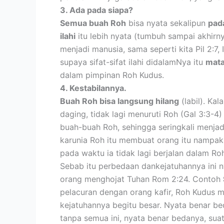
3. Ada pada siapa?
Semua buah Roh
bisa nyata sekalipun
pada
ilahi
itu lebih nyata (tumbuh sampai akhir
menjadi manusia, sama seperti kita Pil 2:7,
supaya sifat-sifat ilahi didalamNya itu
mata
dalam pimpinan Roh Kudus.
4. Kestabilannya.
Buah Roh bisa langsung hilang
(labil). Kal
daging, tidak lagi menuruti Roh (Gal 3:3-
buah-buah Roh, sehingga seringkali menja
karunia Roh itu membuat orang itu nampak
pada waktu ia tidak lagi berjalan dalam Ro
Sebab itu perbedaan dankejatuhannya ini n
orang menghojat Tuhan Rom 2:24. Contoh
pelacuran dengan orang kafir, Roh Kudus 
kejatuhannya begitu besar. Nyata benar b
tanpa semua ini, nyata benar bedanya, su