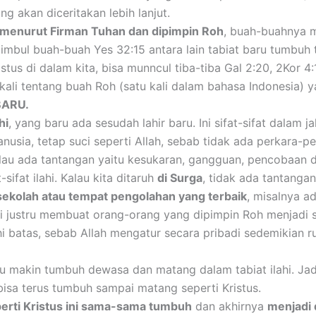
ng akan diceritakan lebih lanjut.
at menurut Firman Tuhan dan dipimpin Roh
, buah-buahnya mu
imbul buah-buah Yes 32:15 antara lain tabiat baru tumbuh 
tus di dalam kita, bisa munncul tiba-tiba Gal 2:20, 2Kor 4:1
kali tentang buah Roh (satu kali dalam bahasa Indonesia) y
BARU.
hi
, yang baru ada sesudah lahir baru. Ini sifat-sifat dalam
anusia, tetap suci seperti Allah, sebab tidak ada perkara-
lau ada tantangan yaitu kesukaran, gangguan, pencobaan 
sifat ilahi. Kalau kita ditaruh
di Surga
, tidak ada tantangan 
ekolah atau tempat pengolahan yang terbaik
, misalnya a
i justru membuat orang-orang yang dipimpin Roh menjadi s
i batas, sebab Allah mengatur secara pribadi sedemikian 
 makin tumbuh dewasa dan matang dalam tabiat ilahi. Ja
bisa terus tumbuh sampai matang seperti Kristus.
perti Kristus ini sama-sama tumbuh
dan akhirnya
menjadi