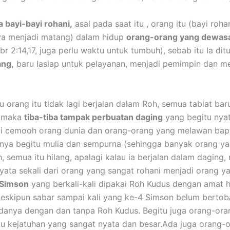
 bayi-bayi rohani,
asal pada saat itu , orang itu (bayi roha
nya menjadi matang) dalam hidup
orang-orang yang dewasa
 Ibr 2:14,17, juga perlu waktu untuk tumbuh), sebab itu Ia 
ng,
baru Iasiap untuk pelayanan, menjadi pemimpin dan m
au orang itu tidak lagi berjalan dalam Roh, semua tabiat baru
4) maka
tiba-tiba tampak perbuatan daging
yang begitu nya
di cemooh orang dunia dan orang-orang yang melawan bap
nya begitu mulia dan sempurna (sehingga banyak orang ya
h, semua itu hilang, apalagi kalau ia berjalan dalam dagi
yata sekali dari orang yang sangat rohani menjadi orang 
Simson
yang berkali-kali dipakai Roh Kudus dengan amat he
meskipun sabar sampai kali yang ke-4 Simson belum berto
edanya dengan dan tanpa Roh Kudus. Begitu juga orang-or
atu kejatuhan yang sangat nyata dan besar.Ada juga orang