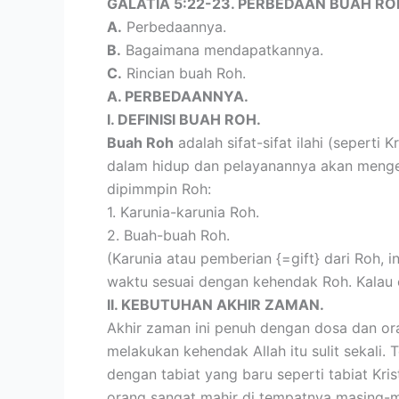
GALATIA 5:22-23. PERBEDAAN BUAH RO
A.
Perbedaannya.
B.
Bagaimana mendapatkannya.
C.
Rincian buah Roh.
A. PERBEDAANNYA.
I. DEFINISI BUAH ROH.
Buah Roh
adalah sifat-sifat ilahi (seperti
dalam hidup dan pelayanannya akan mengelu
dipimmpin Roh:
1. Karunia-karunia Roh.
2. Buah-buah Roh.
(Karunia atau pemberian {=gift} dari Roh, i
waktu sesuai dengan kehendak Roh. Kalau 
II. KEBUTUHAN AKHIR ZAMAN.
Akhir zaman ini penuh dengan dosa dan ora
melakukan kehendak Allah itu sulit sekali.
dengan tabiat yang baru seperti tabiat Kr
orang sangat mahir di tempatnya masing-ma