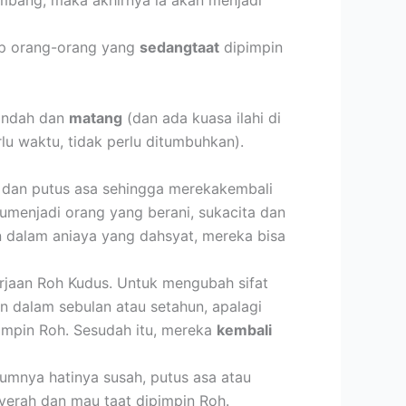
mbang, maka akhirnya ia akan menjadi
p orang-orang yang
sedangtaat
dipimpin
 indah dan
matang
(dan ada kuasa ilahi di
lu waktu, tidak perlu ditumbuhkan).
ar dan putus asa sehingga merekakembali
umenjadi orang yang berani, sukacita dan
n dalam aniaya yang dahsyat, mereka bisa
kerjaan Roh Kudus. Untuk mengubah sifat
in dalam sebulan atau setahun, apalagi
impin Roh. Sesudah itu, mereka
kembali
lumnya hatinya susah, putus asa atau
nyerah dan mau taat dipimpin Roh.