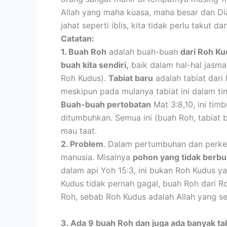
Allah yang maha kuasa, maha besar dan Dia
jahat seperti iblis, kita tidak perlu takut 
Catatan:
1. Buah Roh
adalah buah-buah
dari Roh K
buah kita sendiri,
baik dalam hal-hal jasman
Roh Kudus).
Tabiat baru
adalah tabiat dari
meskipun pada mulanya tabiat ini dalam ti
Buah-buah pertobatan
Mat 3:8,10, ini tim
ditumbuhkan. Semua ini (buah Roh, tabiat 
mau taat.
2. Problem
. Dalam pertumbuhan dan perke
manusia. Misalnya
pohon yang tidak berb
dalam api Yoh 15:3, ini bukan Roh Kudus ya
Kudus tidak pernah gagal, buah Roh dari 
Roh, sebab Roh Kudus adalah Allah yang se
3. Ada 9 buah Roh dan juga ada banyak tab