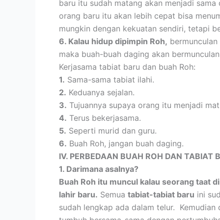
baru itu sudah matang akan menjadi sama 
orang baru itu akan lebih cepat bisa men
mungkin dengan kekuatan sendiri, tetapi b
6. Kalau hidup dipimpin Roh,
bermunculan b
maka buah-buah daging akan bermunculan (
Kerjasama tabiat baru dan buah Roh:
1.
Sama-sama tabiat ilahi.
2.
Keduanya sejalan.
3.
Tujuannya supaya orang itu menjadi mata
4.
Terus bekerjasama.
5.
Seperti murid dan guru.
6.
Buah Roh, jangan buah daging.
IV. PERBEDAAN BUAH ROH DAN TABIAT 
1. Darimana asalnya?
Buah Roh itu muncul kalau seorang taat d
lahir baru.
Semua
tabiat-tabiat baru
ini su
sudah lengkap ada dalam telur. Kemudian 