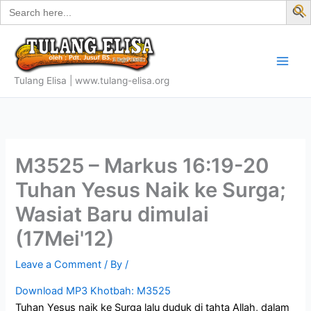
Search
Skip
for:
f
to
S
content
Tulang Elisa | www.tulang-elisa.org
M3525 – Markus 16:19-20
Tuhan Yesus Naik ke Surga;
Wasiat Baru dimulai
(17Mei'12)
Leave a Comment
/ By
/
Download MP3 Khotbah: M3525
Tuhan Yesus naik ke Surga lalu duduk di tahta Allah, dalam