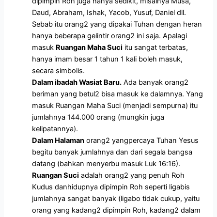
dipimpin Roh juga hanya sedikit, misalnya Musa,
Daud, Abraham, Ishak, Yacob, Yusuf, Daniel dll.
Sebab itu orang2 yang dipakai Tuhan dengan heran
hanya beberapa gelintir orang2 ini saja. Apalagi
masuk
Ruangan Maha Suci
itu sangat terbatas,
hanya imam besar 1 tahun 1 kali boleh masuk,
secara simbolis.
Dalam ibadah Wasiat Baru.
Ada banyak orang2
beriman yang betul2 bisa masuk ke dalamnya. Yang
masuk Ruangan Maha Suci (menjadi sempurna) itu
jumlahnya 144.000 orang (mungkin juga
kelipatannya).
Dalam Halaman
orang2 yangpercaya Tuhan Yesus
begitu banyak jumlahnya dan dari segala bangsa
datang (bahkan menyerbu masuk Luk 16:16).
Ruangan Suci
adalah orang2 yang penuh Roh
Kudus danhidupnya dipimpin Roh seperti ligabis
jumlahnya sangat banyak (ligabo tidak cukup, yaitu
orang yang kadang2 dipimpin Roh, kadang2 dalam