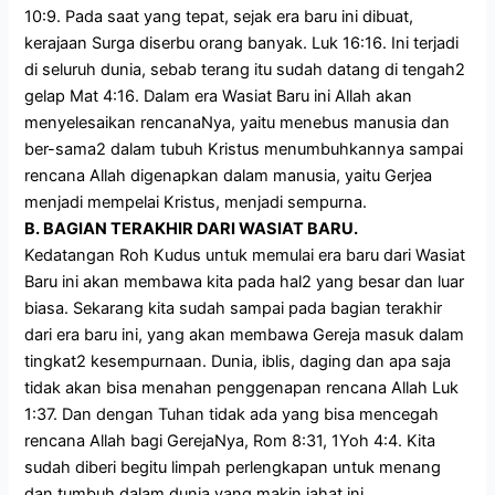
10:9. Pada saat yang tepat, sejak era baru ini dibuat,
kerajaan Surga diserbu orang banyak. Luk 16:16. Ini terjadi
di seluruh dunia, sebab terang itu sudah datang di tengah2
gelap Mat 4:16. Dalam era Wasiat Baru ini Allah akan
menyelesaikan rencanaNya, yaitu menebus manusia dan
ber-sama2 dalam tubuh Kristus menumbuhkannya sampai
rencana Allah digenapkan dalam manusia, yaitu Gerjea
menjadi mempelai Kristus, menjadi sempurna.
B. BAGIAN TERAKHIR DARI WASIAT BARU.
Kedatangan Roh Kudus untuk memulai era baru dari Wasiat
Baru ini akan membawa kita pada hal2 yang besar dan luar
biasa. Sekarang kita sudah sampai pada bagian terakhir
dari era baru ini, yang akan membawa Gereja masuk dalam
tingkat2 kesempurnaan. Dunia, iblis, daging dan apa saja
tidak akan bisa menahan penggenapan rencana Allah Luk
1:37. Dan dengan Tuhan tidak ada yang bisa mencegah
rencana Allah bagi GerejaNya, Rom 8:31, 1Yoh 4:4. Kita
sudah diberi begitu limpah perlengkapan untuk menang
dan tumbuh dalam dunia yang makin jahat ini.