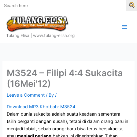
Search
Skip
for:
f
to
S
content
Tulang Elisa | www.tulang-elisa.org
M3524 – Filipi 4:4 Sukacita
(16Mei'12)
Leave a Comment
/ By
/
Download MP3 Khotbah: M3524
Dalam dunia sukacita adalah suatu keadaan sementara
(silih berganti dengan susah), tetapi di dalam orang baru ini
menjadi tabiat, sebab orang-baru bisa terus bersukacita,
atau
menjadi periang
bahkan ini diperintahkan Tuhan