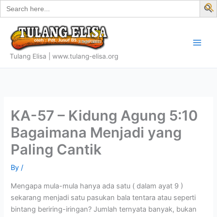
Search
Skip
for:
f
to
S
content
Tulang Elisa | www.tulang-elisa.org
KA-57 – Kidung Agung 5:10
Bagaimana Menjadi yang
Paling Cantik
By
/
Mengapa mula-mula hanya ada satu ( dalam ayat 9 )
sekarang menjadi satu pasukan bala tentara atau seperti
bintang beriring-iringan? Jumlah ternyata banyak, bukan