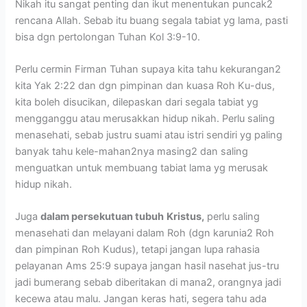
Nikah itu sangat penting dan ikut menentukan puncak2
rencana Allah. Sebab itu buang segala tabiat yg lama, pasti
bisa dgn pertolongan Tuhan Kol 3:9-10.
Perlu cermin Firman Tuhan supaya kita tahu kekurangan2
kita Yak 2:22 dan dgn pimpinan dan kuasa Roh Ku-dus,
kita boleh disucikan, dilepaskan dari segala tabiat yg
mengganggu atau merusakkan hidup nikah. Perlu saling
menasehati, sebab justru suami atau istri sendiri yg paling
banyak tahu kele-mahan2nya masing2 dan saling
menguatkan untuk membuang tabiat lama yg merusak
hidup nikah.
Juga
dalam persekutuan tubuh
Kristus,
perlu saling
menasehati dan melayani dalam Roh (dgn karunia2 Roh
dan pimpinan Roh Kudus), tetapi jangan lupa rahasia
pelayanan Ams 25:9 supaya jangan hasil nasehat jus-tru
jadi bumerang sebab diberitakan di mana2, orangnya jadi
kecewa atau malu. Jangan keras hati, segera tahu ada