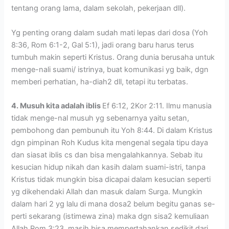
tentang orang lama, dalam sekolah, pekerjaan dll).
Yg penting orang dalam sudah mati lepas dari dosa (Yoh
8:36, Rom 6:1-2, Gal 5:1), jadi orang baru harus terus
tumbuh makin seperti Kristus. Orang dunia berusaha untuk
menge-nali suami/ istrinya, buat komunikasi yg baik, dgn
memberi perhatian, ha-diah2 dll, tetapi itu terbatas.
4. Musuh kita adalah iblis
Ef 6:12, 2Kor 2:11. Ilmu manusia
tidak menge-nal musuh yg sebenarnya yaitu setan,
pembohong dan pembunuh itu Yoh 8:44. Di dalam Kristus
dgn pimpinan Roh Kudus kita mengenal segala tipu daya
dan siasat iblis cs dan bisa mengalahkannya. Sebab itu
kesucian hidup nikah dan kasih dalam suami-istri, tanpa
Kristus tidak mungkin bisa dicapai dalam kesucian seperti
yg dikehendaki Allah dan masuk dalam Surga. Mungkin
dalam hari 2 yg lalu di mana dosa2 belum begitu ganas se-
perti sekarang (istimewa zina) maka dgn sisa2 kemuliaan
Allah Rom 3:23, masih bisa mempertahankan sedikit dari