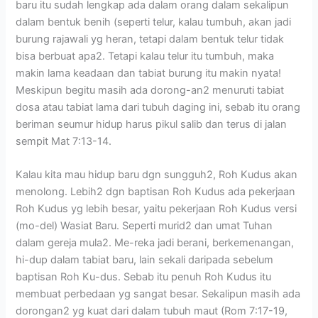
baru itu sudah lengkap ada dalam orang dalam sekalipun
dalam bentuk benih (seperti telur, kalau tumbuh, akan jadi
burung rajawali yg heran, tetapi dalam bentuk telur tidak
bisa berbuat apa2. Tetapi kalau telur itu tumbuh, maka
makin lama keadaan dan tabiat burung itu makin nyata!
Meskipun begitu masih ada dorong-an2 menuruti tabiat
dosa atau tabiat lama dari tubuh daging ini, sebab itu orang
beriman seumur hidup harus pikul salib dan terus di jalan
sempit Mat 7:13-14.
Kalau kita mau hidup baru dgn sungguh2, Roh Kudus akan
menolong. Lebih2 dgn baptisan Roh Kudus ada pekerjaan
Roh Kudus yg lebih besar, yaitu pekerjaan Roh Kudus versi
(mo-del) Wasiat Baru. Seperti murid2 dan umat Tuhan
dalam gereja mula2. Me-reka jadi berani, berkemenangan,
hi-dup dalam tabiat baru, lain sekali daripada sebelum
baptisan Roh Ku-dus. Sebab itu penuh Roh Kudus itu
membuat perbedaan yg sangat besar. Sekalipun masih ada
dorongan2 yg kuat dari dalam tubuh maut (Rom 7:17-19,