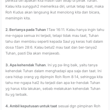
periksa diri apakah kita masih dan tetap di pihak Tuhan.
Kalau kita sungguh2 memeriksa diri, untuk tetap taat, maka
Roh Kudus akan langsung ikut menolong kita dan bicara,
memimpin kita.
2. Bertanya pada Tuhan
1Taw 16:11. Kalau hanya ingin tahu
me-ngapa semua ini terjadi, tetapi tidak mau taat, Tuhan
tahu dan membisu seperti kepada Saul yg keras hati dalam
dosa 1Sam 28:6. Kalau betul2 mau taat dan ber-tanya2
Tuhan, pasti Dia akan menjawab.
3. Apa kehendak Tuhan
. Ini yg pa-ling baik, yaitu tanya
kehendak Tuhan dalam menghadapi apa saja dan taat. Ini
cara hidup orang yg dipimpin Roh Rom 8:14, sehingga kita
tahu me-ngapa hal2 itu terjadi dan apa ke-hendak Tuhan
yg harus kita lakukan, sebab melakukan kehendak Tuhan
itu yg terbaik.
4. Ambil keputusan untuk taat
sesuai dgn pimpinan Roh