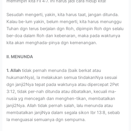
memimpin kita Fil 4:7. Ini harus jadi cara hidup kita!
Sesudah mengerti, yakin, kita harus taat, jangan ditunda.
Kalau be-lum yakin, belum mengerti, kita harus menunggu
Tuhan dgn terus berjalan dgn Roh, dipimpin Roh dgn selalu
ber-doa dalam Roh dan kebenaran, maka pada waktunya
kita akan menghada-pinya dgn kemenangan.
II. MENUNDA
1. Allah
tidak pernah menunda (baik berkat atau
hukumanNya), Ia melakukan semua tindakanNya sesuai
dgn janji2Nya tepat pada waktunya atau dipercepat 2Pet
3:12, tidak per-nah ditunda atau dibatalkan, kecuali ma-
nusia yg mencegah dan menghen-tikan, membatalkan
janji2Nya. Allah tidak pernah salah, lalu menunda atau
membatalkan janjiNya dalam segala sikon Ibr 13:8, sebab
Ia menguasai semuanya dgn sempurna.