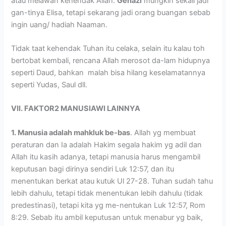
atau melawan kehendak Allah.
Gehazi
mungkin sekali jadi
gan-tinya Elisa, tetapi sekarang jadi orang buangan sebab
ingin uang/ hadiah Naaman.
Tidak taat kehendak Tuhan itu celaka, selain itu kalau toh
bertobat kembali, rencana Allah merosot da-lam hidupnya
seperti Daud, bahkan malah bisa hilang keselamatannya
seperti Yudas, Saul dll.
VII. FAKTOR2 MANUSIAWI LAINNYA
1. Manusia adalah mahkluk be-bas
. Allah yg membuat
peraturan dan Ia adalah Hakim segala hakim yg adil dan
Allah itu kasih adanya, tetapi manusia harus mengambil
keputusan bagi dirinya sendiri Luk 12:57, dan itu
menentukan berkat atau kutuk Ul 27-28. Tuhan sudah tahu
lebih dahulu, tetapi tidak menentukan lebih dahulu (tidak
predestinasi), tetapi kita yg me-nentukan Luk 12:57, Rom
8:29. Sebab itu ambil keputusan untuk menabur yg baik,