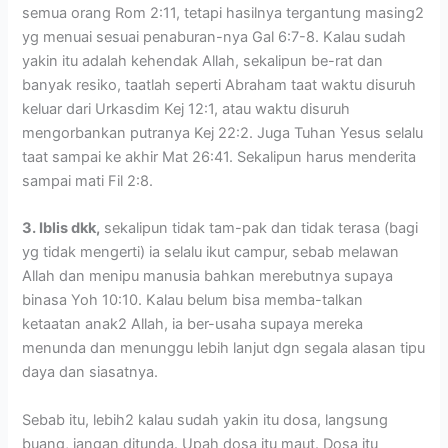
semua orang Rom 2:11, tetapi hasilnya tergantung masing2
yg menuai sesuai penaburan-nya Gal 6:7-8. Kalau sudah
yakin itu adalah kehendak Allah, sekalipun be-rat dan
banyak resiko, taatlah seperti Abraham taat waktu disuruh
keluar dari Urkasdim Kej 12:1, atau waktu disuruh
mengorbankan putranya Kej 22:2. Juga Tuhan Yesus selalu
taat sampai ke akhir Mat 26:41. Sekalipun harus menderita
sampai mati Fil 2:8.
3. Iblis dkk,
sekalipun tidak tam-pak dan tidak terasa (bagi
yg tidak mengerti) ia selalu ikut campur, sebab melawan
Allah dan menipu manusia bahkan merebutnya supaya
binasa Yoh 10:10. Kalau belum bisa memba-talkan
ketaatan anak2 Allah, ia ber-usaha supaya mereka
menunda dan menunggu lebih lanjut dgn segala alasan tipu
daya dan siasatnya.
Sebab itu, lebih2 kalau sudah yakin itu dosa, langsung
buang, jangan ditunda. Upah dosa itu maut. Dosa itu