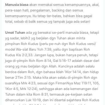
Manusia biasa
akan memakai semua kemampuannya, akal,
pera-saan hati, pengalaman, backing dan semua
kemampuannya. Itu tetap ter-batas, bahkan bisa gagal
total, sebab di balik semua yg tampak juga ada setan!
Umat Tuhan
ada yg bereaksi se-perti manusia biasa, tetapi
yg sadar, lebih2 yg berjalan dgn Tuhan akan minta
pimpinan Roh Kudus (perlu pe-nuh dgn Roh Kudus versi/
model Wa-siat Baru Yoh 7:39, yaitu dgn baptisan Roh
Kudus Kis 2:2,33. Jangan lupa, bukan hanya penuh, tetapi
juga di-pimpin Roh Rom 8:14, Gal 5:16-17 adalah dasar dari
orang yg mau berjalan dgn Allah. Kuncinya adalah selalu
berdoa dalam Roh, dgn bahasa lidah 1Kor 14:14, dan hidup
benar 2Tim 2:15. Maka kita akan selalu di-pimpin Roh dgn
suaraNya Mrk 4:23, sesuai dgn FirmanNya Maz 119:11, 105,
1Kor 4:5, Mrk 12:24), sehingga akan ada kemenangan dari
Tuhan dalam kita Rom 8:31, termasuk pe-kerjaan setan
dihancurkan Luk 10:19, dan ini disertai sejahtera Roh Kudus