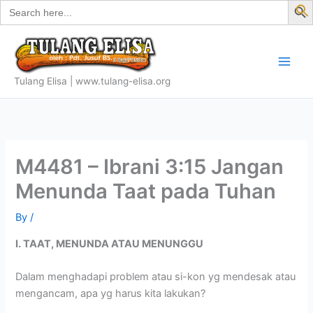
Search
Skip
for:
f
to
S
content
Tulang Elisa | www.tulang-elisa.org
M4481 – Ibrani 3:15 Jangan
Menunda Taat pada Tuhan
By
/
I. TAAT, MENUNDA ATAU MENUNGGU
Dalam menghadapi problem atau si-kon yg mendesak atau
mengancam, apa yg harus kita lakukan?