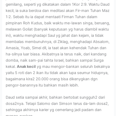
gemilang, seperti yg dikatakan dalam 1Kor 2:9. Waktu Daud
kecil, ia suka berdoa dan meditasi akan Fir-man Tuhan Maz
1:2. Sebab itu ia dapat mentaati Firman Tuhan dalam
pimpinan Roh Kudus, baik waktu me-lawan singa, beruang,
melawan Goliat (banyak keputusan yg harus diambil waktu
ini), waktu menghadapi Saul yg jahat dan kejam, ia tidak
membalas membunuhnya, di Ziklag, menghadapi Absalom,
Amasia, Yoab, Simei dll, ia taat akan kehendak Tuhan dan
ha-silnya luar biasa. Akibatnya ia terus naik, dari kandang
domba, naik sam-pai tahta Israel, bahkan sampai Surga
kekal.
Anak kecil
yg mau mengor-bankan seluruh bekalnya
yaitu 5 roti dan 2 ikan itu tidak akan lupa seumur hidupnya,
bagaimana kira2 20.000 orang bisa dikenygkan dgn
pengor-banannya itu bahkan masih lebih.
Daud setia sampai akhir, bahkan bertobat sungguh2 dari
dosa2nya. Tetapi Salomo dan Simson terus da-lam dosa2,
sehingga akhirnya karier yg cemerlang jadi padam dan
menge-naskan.