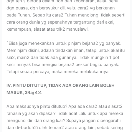
dgn terus berdoa dalam Roh dan kebenaran, kalau perlu
dgn puasa, dgn bersyukur dll, yaitu cara2 yg berkenan
pada Tuhan. Sebab itu cara2 Tuhan menolong, tidak seperti
cara orang dunia yg sepenuhnya tergantung dari akal,
kemampuan, siasat atau trik2 manusiawi.
`Elisa juga menekankan untuk pinjam bejana2 yg banyak.
Meminjam disini, adalah tindakan iman, tetapi untuk akal itu
sia2, main2 dan tidak ada gunanya. Tidak mungkin 1 pot
kecil minyak bisa mengisi bejana2 be-sar begitu banyak.
Tetapi sebab percaya, maka mereka melakukannya.
IV. PINTU DITUTUP, TIDAK ADA ORANG LAIN BOLEH
MASUK, 2Raj 4:4
Apa maksudnya pintu ditutup? Apa ada cara2 atau siasat2
rahasia yg akan dipakai? Tidak ada! Lalu untuk apa mereka
mengunci diri dari orang luar? Supaya jangan dipengaruhi
dan di-bodoh2i oleh teman2 atau orang lain; sebab sering