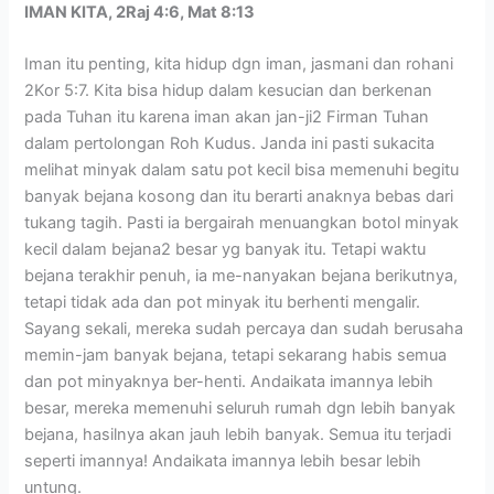
IMAN KITA, 2Raj 4:6, Mat 8:13
Iman itu penting, kita hidup dgn iman, jasmani dan rohani
2Kor 5:7. Kita bisa hidup dalam kesucian dan berkenan
pada Tuhan itu karena iman akan jan-ji2 Firman Tuhan
dalam pertolongan Roh Kudus. Janda ini pasti sukacita
melihat minyak dalam satu pot kecil bisa memenuhi begitu
banyak bejana kosong dan itu berarti anaknya bebas dari
tukang tagih. Pasti ia bergairah menuangkan botol minyak
kecil dalam bejana2 besar yg banyak itu. Tetapi waktu
bejana terakhir penuh, ia me-nanyakan bejana berikutnya,
tetapi tidak ada dan pot minyak itu berhenti mengalir.
Sayang sekali, mereka sudah percaya dan sudah berusaha
memin-jam banyak bejana, tetapi sekarang habis semua
dan pot minyaknya ber-henti. Andaikata imannya lebih
besar, mereka memenuhi seluruh rumah dgn lebih banyak
bejana, hasilnya akan jauh lebih banyak. Semua itu terjadi
seperti imannya! Andaikata imannya lebih besar lebih
untung.