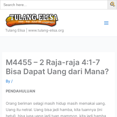
Search
Skip
for:
f
to
S
content
Tulang Elisa | www.tulang-elisa.org
M4455 – 2 Raja-raja 4:1-7
Bisa Dapat Uang dari Mana?
By
/
PENDAHULUAN
Orang beriman selagi masih hidup masih memakai uang.
Uang itu netral. Uang bisa jadi hamba, kita tuannya (ini
betul), bisa juga uang jadi tuan mammon, kita jadi hamba