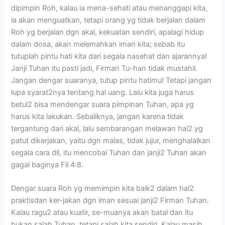
dipimpin Roh, kalau ia mena-sehati atau menanggapi kita,
ia akan menguatkan, tetapi orang yg tidak berjalan dalam
Roh yg berjalan dgn akal, kekuatan sendiri, apalagi hidup
dalam dosa, akan melemahkan iman kita; sebab itu
tutuplah pintu hati kita dari segala nasehat dan ajarannya!
Janji Tuhan itu pasti jadi, Firman Tu-han tidak mustahil.
Jangan dengar suaranya, tutup pintu hatimu! Tetapi jangan
lupa syarat2nya tentang hal uang. Lalu kita juga harus
betul2 bisa mendengar suara pimpinan Tuhan, apa yg
harus kita lakukan. Sebaliknya, jangan karena tidak
tergantung dari akal, lalu sembarangan melawan hal2 yg
patut dikerjakan, yaitu dgn malas, tidak jujur, menghalalkan
segala cara dll, itu mencobai Tuhan dan janji2 Tuhan akan
gagal baginya Fil 4:8.
Dengar suara Roh yg memimpin kita baik2 dalam hal2
praktisdan ker-jakan dgn iman sesuai janji2 Firman Tuhan.
Kalau ragu2 atau kuatir, se-muanya akan batal dan itu
bukan salah Tuhan, tetapi salah kita sendiri. Kalau masih