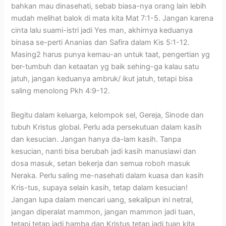
bahkan mau dinasehati, sebab biasa-nya orang lain lebih
mudah melihat balok di mata kita Mat 7:1-5. Jangan karena
cinta lalu suami-istri jadi Yes man, akhirnya keduanya
binasa se-perti Ananias dan Safira dalam Kis 5:1-12.
Masing2 harus punya kemau-an untuk taat, pengertian yg
ber-tumbuh dan ketaatan yg baik sehing-ga kalau satu
jatuh, jangan keduanya ambruk/ ikut jatuh, tetapi bisa
saling menolong Pkh 4:9-12.
Begitu dalam keluarga, kelompok sel, Gereja, Sinode dan
tubuh Kristus global. Perlu ada persekutuan dalam kasih
dan kesucian. Jangan hanya da-lam kasih. Tanpa
kesucian, nanti bisa berubah jadi kasih manusiawi dan
dosa masuk, setan bekerja dan semua roboh masuk
Neraka. Perlu saling me-nasehati dalam kuasa dan kasih
Kris-tus, supaya selain kasih, tetap dalam kesucian!
Jangan lupa dalam mencari uang, sekalipun ini netral,
jangan diperalat mammon, jangan mammon jadi tuan,
tetapi tetap jadi hamba dan Kristus tetap jadi tuan kita