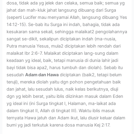
dosa, tidak ada yg jelek dan celaka, semua baik; semua yg
jahat dan mah-kluk jahat langsung dibuang dari Surga
(seperti Lucifer mau menyamai Allah, langsung dibuang Yes
14:12-15). Se-bab itu Surga ini indah, bahagia, tidak ada
kesukaran sama sekali, sehingga malaikat2 pengolahannya
sangat se-dikit, sekalipun diciptakan indah (ma-nusia,
Putra manusia Yesus, mula2 diciptakan lebih rendah dari
malaikat Ibr 2:6-7. Malaikat diciptakan lang-sung dalam
keadaan yg ideal, baik, tetapi manusia di dunia lahir jadi
bayi tidak bisa apa2, harus tumbuh dan diolah). Sebab itu
sesudah
Adam dan Hawa
diciptakan (baik2, tetapi belum
teruji), mereka diolah yaitu dgn pohon pengetahuan baik
dan jahat, lalu sesudah lulus, naik kelas berikutnya, diuji
dgn yg lebih berat, yaitu iblis diizinkan masuk dalam Eden
yg ideal ini (ini Surga tingkat I, Halaman, ma-laikat ada
dalam tingkat II, Allah di tingkat III). Waktu iblis masuk
ternyata Hawa jatuh dan Adam ikut, lalu diusir keluar dalam
bumi yg jadi terkutuk karena dosa manusia Kej 2:17.