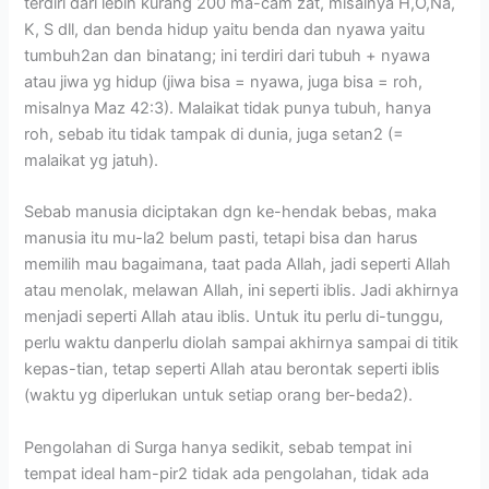
terdiri dari lebih kurang 200 ma-cam zat, misalnya H,O,Na,
K, S dll, dan benda hidup yaitu benda dan nyawa yaitu
tumbuh2an dan binatang; ini terdiri dari tubuh + nyawa
atau jiwa yg hidup (jiwa bisa = nyawa, juga bisa = roh,
misalnya Maz 42:3). Malaikat tidak punya tubuh, hanya
roh, sebab itu tidak tampak di dunia, juga setan2 (=
malaikat yg jatuh).
Sebab manusia diciptakan dgn ke-hendak bebas, maka
manusia itu mu-la2 belum pasti, tetapi bisa dan harus
memilih mau bagaimana, taat pada Allah, jadi seperti Allah
atau menolak, melawan Allah, ini seperti iblis. Jadi akhirnya
menjadi seperti Allah atau iblis. Untuk itu perlu di-tunggu,
perlu waktu danperlu diolah sampai akhirnya sampai di titik
kepas-tian, tetap seperti Allah atau berontak seperti iblis
(waktu yg diperlukan untuk setiap orang ber-beda2).
Pengolahan di Surga hanya sedikit, sebab tempat ini
tempat ideal ham-pir2 tidak ada pengolahan, tidak ada