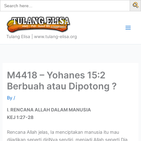
Search
Skip
for:
f
to
S
content
Tulang Elisa | www.tulang-elisa.org
M4418 – Yohanes 15:2
Berbuah atau Dipotong ?
By
/
I. RENCANA ALLAH DALAM MANUSIA
KEJ 1:27-28
Rencana Allah jelas, Ia menciptakan manusia itu mau
dijadikan seperti diriNya sendiri, menjadi Allah seperti Dia