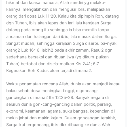
hikmat dan kuasa manusia, Allah sendiri yg melaku-
kannya, mengalahkan dan mengusir iblis, melepaskan
orang dari dosa Luk 11:20. Kalau kita dipimpin Roh, datang
dgn Tuhan, iblis akan lepas dan lari, lalu kerajaan Surga
datang pada orang itu sehingga ia bisa memilih tanpa
ancaman dan halangan dari iblis, lalu masuk dalam Surga.
Sangat mudah, sehingga kerajaan Surga diserbu ba-nyak
orang2 Luk 16:16, lebih2 pada akhir zaman. Rasul2 dgn
sederhana bersaksi dan ribuan jiwa (yg dikum-pulkan
Tuhan) bertobat dan disela-matkan Kis 2:41; 6:7.
Kegerakan Roh Kudus akan terjadi di mana2.
Waktu penamatan rencana Allah, dunia akan menjadi kacau
balau sebab dosa meningkat tinggi, digoncang-
gancingkan di mana2 Ibr 12:25-28. Banyak negara di
seluruh dunia gon-cang-gancing dalam politik, perang,
ekonomi, keamanan, agama, suku bangsa, kebencian dll
makin jahat dan makin kejam. Dalam goncangan terakhir,
Surga ikut tergoncang, iblis dkk dibuang ke dunia Wah