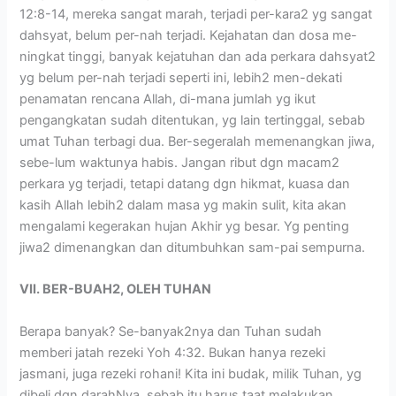
12:8-14, mereka sangat marah, terjadi per-kara2 yg sangat
dahsyat, belum per-nah terjadi. Kejahatan dan dosa me-
ningkat tinggi, banyak kejatuhan dan ada perkara dahsyat2
yg belum per-nah terjadi seperti ini, lebih2 men-dekati
penamatan rencana Allah, di-mana jumlah yg ikut
pengangkatan sudah ditentukan, yg lain tertinggal, sebab
umat Tuhan terbagi dua. Ber-segeralah memenangkan jiwa,
sebe-lum waktunya habis. Jangan ribut dgn macam2
perkara yg terjadi, tetapi datang dgn hikmat, kuasa dan
kasih Allah lebih2 dalam masa yg makin sulit, kita akan
mengalami kegerakan hujan Akhir yg besar. Yg penting
jiwa2 dimenangkan dan ditumbuhkan sam-pai sempurna.
VII. BER-BUAH2, OLEH TUHAN
Berapa banyak? Se-banyak2nya dan Tuhan sudah
memberi jatah rezeki Yoh 4:32. Bukan hanya rezeki
jasmani, juga rezeki rohani! Kita ini budak, milik Tuhan, yg
dibeli dgn darahNya, sebab itu harus taat melakukan