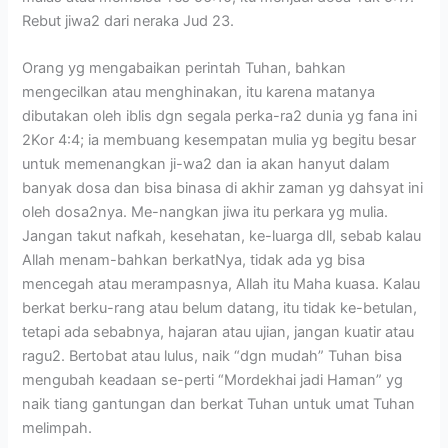
Rebut jiwa2 dari neraka Jud 23.
Orang yg mengabaikan perintah Tuhan, bahkan
mengecilkan atau menghinakan, itu karena matanya
dibutakan oleh iblis dgn segala perka-ra2 dunia yg fana ini
2Kor 4:4; ia membuang kesempatan mulia yg begitu besar
untuk memenangkan ji-wa2 dan ia akan hanyut dalam
banyak dosa dan bisa binasa di akhir zaman yg dahsyat ini
oleh dosa2nya. Me-nangkan jiwa itu perkara yg mulia.
Jangan takut nafkah, kesehatan, ke-luarga dll, sebab kalau
Allah menam-bahkan berkatNya, tidak ada yg bisa
mencegah atau merampasnya, Allah itu Maha kuasa. Kalau
berkat berku-rang atau belum datang, itu tidak ke-betulan,
tetapi ada sebabnya, hajaran atau ujian, jangan kuatir atau
ragu2. Bertobat atau lulus, naik “dgn mudah” Tuhan bisa
mengubah keadaan se-perti “Mordekhai jadi Haman” yg
naik tiang gantungan dan berkat Tuhan untuk umat Tuhan
melimpah.