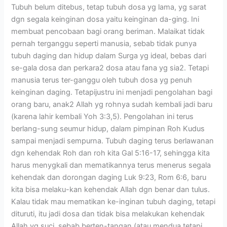
Tubuh belum ditebus, tetap tubuh dosa yg lama, yg sarat
dgn segala keinginan dosa yaitu keinginan da-ging. Ini
membuat pencobaan bagi orang beriman. Malaikat tidak
pernah terganggu seperti manusia, sebab tidak punya
tubuh daging dan hidup dalam Surga yg ideal, bebas dari
se-gala dosa dan perkara2 dosa atau fana yg sia2. Tetapi
manusia terus ter-ganggu oleh tubuh dosa yg penuh
keinginan daging. Tetapijustru ini menjadi pengolahan bagi
orang baru, anak2 Allah yg rohnya sudah kembali jadi baru
(karena lahir kembali Yoh 3:3,5). Pengolahan ini terus
berlang-sung seumur hidup, dalam pimpinan Roh Kudus
sampai menjadi sempurna. Tubuh daging terus berlawanan
dgn kehendak Roh dan roh kita Gal 5:16-17, sehingga kita
harus menygkali dan mematikannya terus menerus segala
kehendak dan dorongan daging Luk 9:23, Rom 6:6, baru
kita bisa melaku-kan kehendak Allah dgn benar dan tulus.
Kalau tidak mau mematikan ke-inginan tubuh daging, tetapi
dituruti, itu jadi dosa dan tidak bisa melakukan kehendak
Allah yg suci, sebab berten-tangan (atau mendua tetapi