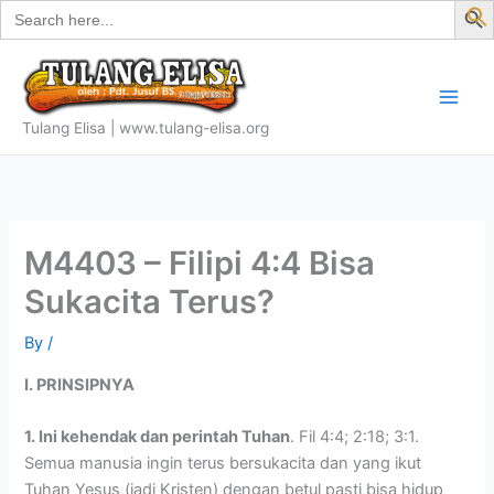
Search
Skip
for:
f
to
S
content
Tulang Elisa | www.tulang-elisa.org
M4403 – Filipi 4:4 Bisa
Sukacita Terus?
By
/
I. PRINSIPNYA
1. Ini kehendak dan perintah Tuhan
. Fil 4:4; 2:18; 3:1.
Semua manusia ingin terus bersukacita dan yang ikut
Tuhan Yesus (jadi Kristen) dengan betul pasti bisa hidup