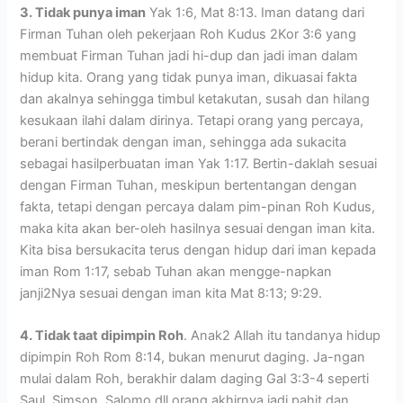
3. Tidak punya iman
Yak 1:6, Mat 8:13. Iman datang dari
Firman Tuhan oleh pekerjaan Roh Kudus 2Kor 3:6 yang
membuat Firman Tuhan jadi hi-dup dan jadi iman dalam
hidup kita. Orang yang tidak punya iman, dikuasai fakta
dan akalnya sehingga timbul ketakutan, susah dan hilang
kesukaan ilahi dalam dirinya. Tetapi orang yang percaya,
berani bertindak dengan iman, sehingga ada sukacita
sebagai hasilperbuatan iman Yak 1:17. Bertin-daklah sesuai
dengan Firman Tuhan, meskipun bertentangan dengan
fakta, tetapi dengan percaya dalam pim-pinan Roh Kudus,
maka kita akan ber-oleh hasilnya sesuai dengan iman kita.
Kita bisa bersukacita terus dengan hidup dari iman kepada
iman Rom 1:17, sebab Tuhan akan mengge-napkan
janji2Nya sesuai dengan iman kita Mat 8:13; 9:29.
4. Tidak taat dipimpin Roh
. Anak2 Allah itu tandanya hidup
dipimpin Roh Rom 8:14, bukan menurut daging. Ja-ngan
mulai dalam Roh, berakhir dalam daging Gal 3:3-4 seperti
Saul, Simson, Salomo dll orang akhirnya jadi pahit dan