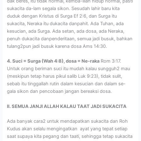
dak beres, itu tidak normal, kemba-lilah hidup normal, pasti
sukacita da-lam segala sikon. Sesudah lahir baru kita
duduk dengan Kristus di Surga Ef 2:6, dan Surga itu
sukacita, Neraka itu dukacita danpahit. Ada Tuhan, ada
kesucian, ada Surga. Ada setan, ada dosa, ada Neraka,
penuh dukacita danpenderitaan, semua jadi busuk, bahkan
tulang2pun jadi busuk karena dosa Ams 14:30.
4. Suci = Surga (Wah 4:8), dosa = Ne-raka
Rom 3:17.
Untuk orang beriman suci itu mudah kalau sungguh2 mau
(meskipun tetap harus pikul salib Luk 9:23), tidak sulit,
sebab itu tinggallah rutin dalam kesucian dan dalam se-
gala sikon dan pencobaan jangan bereaksi dosa.
II. SEMUA JANJI ALLAH KALAU TAAT JADI SUKACITA
Ada banyak cara2 untuk mendapatkan sukacita dan Roh
Kudus akan selalu mengingatkan ayat yang tepat setiap
saat supaya kita pegang dan taati, sehingga tetap sukacita