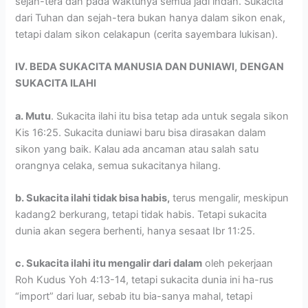
sejah-tera dan pada waktunya semua jadi indah. Sukacita
dari Tuhan dan sejah-tera bukan hanya dalam sikon enak,
tetapi dalam sikon celakapun (cerita sayembara lukisan).
IV. BEDA SUKACITA MANUSIA DAN DUNIAWI,
DENGAN
SUKACITA ILAHI
a. Mutu
. Sukacita ilahi itu bisa tetap ada untuk segala sikon
Kis 16:25. Sukacita duniawi baru bisa dirasakan dalam
sikon yang baik. Kalau ada ancaman atau salah satu
orangnya celaka, semua sukacitanya hilang.
b. Sukacita ilahi tidak bisa habis,
terus mengalir, meskipun
kadang2 berkurang, tetapi tidak habis. Tetapi sukacita
dunia akan segera berhenti, hanya sesaat Ibr 11:25.
c. Sukacita ilahi itu mengalir dari dalam
oleh pekerjaan
Roh Kudus Yoh 4:13-14, tetapi sukacita dunia ini ha-rus
“import” dari luar, sebab itu bia-sanya mahal, tetapi