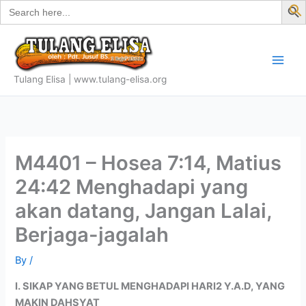
Search
Skip
for:
f
to
S
content
Tulang Elisa | www.tulang-elisa.org
M4401 – Hosea 7:14, Matius
24:42 Menghadapi yang
akan datang, Jangan Lalai,
Berjaga-jagalah
By
/
I. SIKAP YANG BETUL MENGHADAPI HARI2 Y.A.D, YANG
MAKIN DAHSYAT