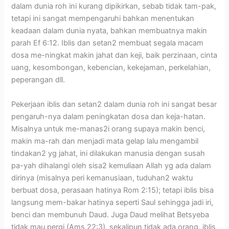
dalam dunia roh ini kurang dipikirkan, sebab tidak tam-pak,
tetapi ini sangat mempengaruhi bahkan menentukan
keadaan dalam dunia nyata, bahkan membuatnya makin
parah Ef 6:12. Iblis dan setan2 membuat segala macam
dosa me-ningkat makin jahat dan keji, baik perzinaan, cinta
uang, kesombongan, kebencian, kekejaman, perkelahian,
peperangan dll.
Pekerjaan iblis dan setan2 dalam dunia roh ini sangat besar
pengaruh-nya dalam peningkatan dosa dan keja-hatan.
Misalnya untuk me-manas2i orang supaya makin benci,
makin ma-rah dan menjadi mata gelap lalu mengambil
tindakan2 yg jahat, ini dilakukan manusia dengan susah
pa-yah dihalangi oleh sisa2 kemuliaan Allah yg ada dalam
dirinya (misalnya peri kemanusiaan, tuduhan2 waktu
berbuat dosa, perasaan hatinya Rom 2:15); tetapi iblis bisa
langsung mem-bakar hatinya seperti Saul sehingga jadi iri,
benci dan membunuh Daud. Juga Daud melihat Betsyeba
tidak mau pergi (Ams 22:3), sekalipun tidak ada orang, iblis