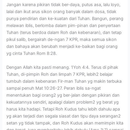
Jangan karena pikiran tidak ber-daya, putus asa, lalu loyo,
lalai dan ikut arus sikon orang banyak dalam dosa, tidak
punya pendirian dan ke-kuatan dari Tuhan. Bangun, perang
melawan iblis, berlomba dalam pim-pinan dan penyertaan
Tuhan (terus berdoa dalam Roh dan kebenaran), dan tetap
pikul salib, bergairah de-ngan 7 KPR, maka semua sikon
dan bahaya akan berubah menjadi ke-baikan bagi orang
yg cinta Tuhan Rom 8:28.
Dengan Allah kita pasti menang. 1Yoh 4:4. Terus di pihak
Tuhan, di-pimpin Roh dan limpah 7 KPR, lebih2 belajar
tumbuh dalam kebenaran Fir-man Tuhan yg makin terbuka
sampai penuh Mat 10:26-27. Peran iblis sa-ngat
menentukan bagi orang2 yg ber-jalan dengan pikiran dan
kekuatannya sendiri, apalagi dalam problem2 yg berat yg
harus kita hadapi. Tetapi Roh Kudus tahu lebih dahulu apa
yg akan terjadi dan segala siasat dan tipu daya serangan2
setan yg tidak tampak, dan Roh Kudus akan memimpin kita
dgn tepat, juga memberitahu lebih dahulu (Ams 3:7) sampai