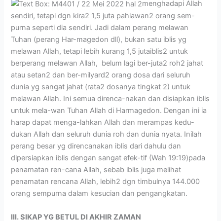
menghadapi Allah
sendiri, tetapi dgn kira2 1,5 juta pahlawan2 orang sem-
purna seperti dia sendiri. Jadi dalam perang melawan
Tuhan (perang Har-magedon dll), bukan satu iblis yg
melawan Allah, tetapi lebih kurang 1,5 jutaiblis2 untuk
berperang melawan Allah, belum lagi ber-juta2 roh2 jahat
atau setan2 dan ber-milyard2 orang dosa dari seluruh
dunia yg sangat jahat (rata2 dosanya tingkat 2) untuk
melawan Allah. Ini semua direnca-nakan dan disiapkan iblis
untuk mela-wan Tuhan Allah di Harmagedon. Dengan ini ia
harap dapat menga-lahkan Allah dan merampas kedu-
dukan Allah dan seluruh dunia roh dan dunia nyata. Inilah
perang besar yg direncanakan iblis dari dahulu dan
dipersiapkan iblis dengan sangat efek-tif (Wah 19:19)pada
penamatan ren-cana Allah, sebab iblis juga melihat
penamatan rencana Allah, lebih2 dgn timbulnya 144.000
orang sempurna dalam kesucian dan pengangkatan.
III. SIKAP YG BETUL DI AKHIR ZAMAN