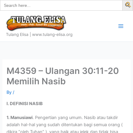
Search
Skip
for:
f
to
S
content
Tulang Elisa | www.tulang-elisa.org
M4359 – Ulangan 30:11-20
Memilih Nasib
By
/
I. DEFINISI NASIB
1. Manusiawi
. Pengertian yang umum. Nasib atau takdir
adalah hal-hal yang sudah ditentukan bagi semua orang (
dikira “oleh Tuhan” ), yang baik atau jelek dan tidak bisa