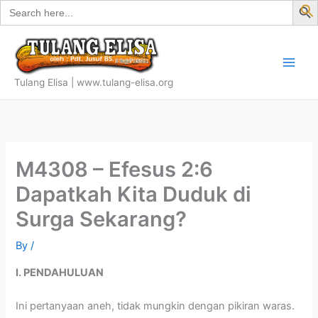
Search
Skip
for:
f
to
S
content
Tulang Elisa | www.tulang-elisa.org
M4308 – Efesus 2:6
Dapatkah Kita Duduk di
Surga Sekarang?
By
/
I. PENDAHULUAN
Ini pertanyaan aneh, tidak mungkin dengan pikiran waras.