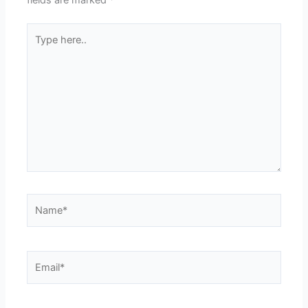
fields are marked
*
Type
here..
Name*
Email*