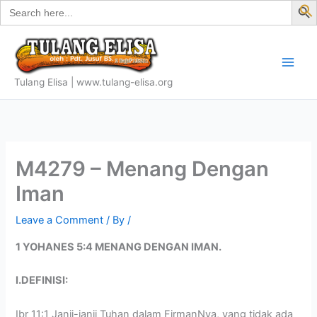
Search
Skip
for:
f
to
S
content
Tulang Elisa | www.tulang-elisa.org
M4279 – Menang Dengan
Iman
Leave a Comment
/ By
/
1 YOHANES 5:4 MENANG DENGAN IMAN.
I.DEFINISI:
Ibr 11:1 Janji-janji Tuhan dalam FirmanNya, yang tidak ada