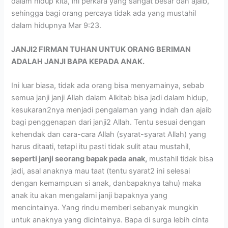
dalam hidup kita, ini perkara yang sangat besar dan ajaib,
sehingga bagi orang percaya tidak ada yang mustahil
dalam hidupnya Mar 9:23.
JANJI2 FIRMAN TUHAN UNTUK ORANG BERIMAN
ADALAH JANJI BAPA KEPADA ANAK.
Ini luar biasa, tidak ada orang bisa menyamainya, sebab
semua janji janji Allah dalam Alkitab bisa jadi dalam hidup,
kesukaran2nya menjadi pengalaman yang indah dan ajaib
bagi penggenapan dari janji2 Allah. Tentu sesuai dengan
kehendak dan cara-cara Allah (syarat-syarat Allah) yang
harus ditaati, tetapi itu pasti tidak sulit atau mustahil,
seperti janji seorang bapak pada
anak,
mustahil tidak bisa
jadi, asal anaknya mau taat (tentu syarat2 ini selesai
dengan kemampuan si anak, danbapaknya tahu) maka
anak itu akan mengalami janji bapaknya yang
mencintainya. Yang rindu memberi sebanyak mungkin
untuk anaknya yang dicintainya. Bapa di surga lebih cinta