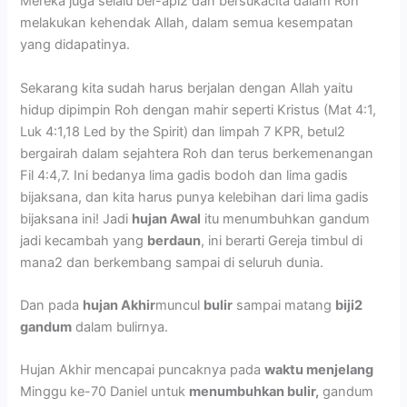
Mereka juga selalu ber-api2 dan bersukacita dalam Roh
melakukan kehendak Allah, dalam semua kesempatan
yang didapatinya.
Sekarang kita sudah harus berjalan dengan Allah yaitu
hidup dipimpin Roh dengan mahir seperti Kristus (Mat 4:1,
Luk 4:1,18 Led by the Spirit) dan limpah 7 KPR, betul2
bergairah dalam sejahtera Roh dan terus berkemenangan
Fil 4:4,7. Ini bedanya lima gadis bodoh dan lima gadis
bijaksana, dan kita harus punya kelebihan dari lima gadis
bijaksana ini! Jadi
hujan Awal
itu menumbuhkan gandum
jadi kecambah yang
berdaun
, ini berarti Gereja timbul di
mana2 dan berkembang sampai di seluruh dunia.
Dan pada
hujan Akhir
muncul
bulir
sampai matang
biji2
gandum
dalam bulirnya.
Hujan Akhir mencapai puncaknya pada
waktu menjelang
Minggu ke-70 Daniel untuk
menumbuhkan bulir,
gandum