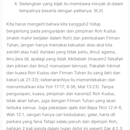
Sedangkan yang bijak itu membawa minyak di dalam
tempatnya beserta dengan pelitanya. (KJI)
Kita harus mengerti bahwa kita sungguh2 hidup
bergantung pada pengurapan dan pimpinan Roh Kudus
(makin mahir berjalan dalam Roh) dan pembukaan Firman
Tuhan, jangan hanya memakai kekuatan atau akal kita
sendiri atau hal2 duniawi yang tidak perlu, ilmu2 agama,
ilmu jiwa dll, apalagi yang tidak Alkitabiah (macam2 falsafah
dan pikiran dan ilmu2 manusiawi lainnya). Pakailah hikmat
dan kuasa Roh Kudus dan Firman Tuhan itu yang ilahi dan
kekal Luk 21:33); kebenaranNya itu memerdekakan dan
menumbuhkan kita Yoh 17:17; 8:36, Mat 13:23). Tanpa
pengurapan, kuasa, pimpinan dan karunia2 Roh Kudus,
tidak akan tahan, juga dengan Firman Tuhan yang akan
terbuka semua. Juga pekerjaan ajaib dari Bapa 1Kor 12:4-6,
Wah 12:1. Jangan hanya cari kedudukan, gelar, harta dll
perkara yang fana.Tetapi selalu penuh dan dipimpin Roh,
bahkan 2 kali ganda dalam hujan Akhir ini seperti Zak 4:2,3