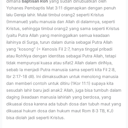
dimana
baptisan Roh
yang sudah dinubuatkan oleh
Yohanes Pembaptis Mat 3:11 digenapkan dengan penuh
lalu Gereja lahir. Mulai timbul orang2 seperti Kristus
(Immanuel) yaitu manusia dan Allah di dalamnya, seperti
Kristus, sehingga timbul orang2 yang sama seperti Kristus
(yaitu Putra Allah yang meninggalkan semua keadaan
ilahinya di Surga, turun dalam dunia sebagai Putra Allah
yang “kosong” (= Kenosis Fil 2:7, hanya tinggal pribadi
atau RohNya dengan identitas sebagai Putra Allah, tetapi
tidak mempunyai kuasa atau sifat2 Allah dalam diriNya,
sebab Ia menjadi Putra manusia sama seperti kita Fil 2:8,
Ibr 2:17-18 dll). Ini dimaksudkan untuk menolong manusia
dan memberi contoh untuk ditiru (1Kor 11:1) supaya kita
sesudah lahir baru jadi anak2 Allah, juga bisa tumbuh dalam
daging (keadaan manusia lahiriah yang berdosa, yang
dikuasai dosa karena ada tubuh dosa dan tubuh maut yang
dikuasai hukum dosa dan hukum maut Rom 8:3 TB, KJ)
bisa diolah jadi seperti Kristus.