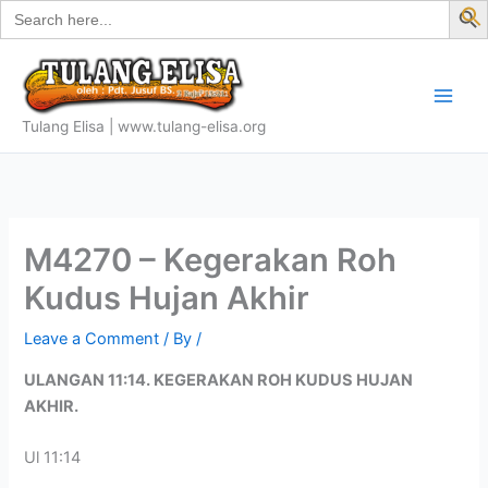
Search
Skip
for:
f
to
S
content
Tulang Elisa | www.tulang-elisa.org
M4270 – Kegerakan Roh
Kudus Hujan Akhir
Leave a Comment
/ By
/
ULANGAN 11:14. KEGERAKAN ROH KUDUS HUJAN
AKHIR.
Ul 11:14