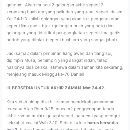
gandum. Akan muncul 2 golongan akhir seperti 2
keranjang buah ara yang baik dan yang jahat seperti dalam
Yer 24:1-3. Inilah golongan yang akan ikut pengangkatan
seperti lima gadis bijak (golongan buah yang baik) dan
golongan yang tidak ikut pengangkatan seperti lima gadis
bodoh yang ditolak (seperti buah ara yang sangat jahat).
Jadi sama2 dalam pimpinan tiang awan dan tiang api,
dipimpin Musa, pemimpin yang sangat indah, tetapi
nasibnya bisa celaka, istimewa dalam zaman kita sekarang,
menjelang masuk Minggu ke-70 Daniel!
III. BERSEDIA UNTUK AKHIR ZAMAN. Mat 24:42.
Kita sudah hidup di akhir zaman mendekati penamatan
rencana Allah Rom 9:28, macam2 penggenapan tanda
akhir zaman mulai digenapi seperti pandemi yang menguji
seluruh dunia ini Wah 3:10. Sebab itu kita
harus bersedia
baik2,
bukan hanya sekedar selamat, tetapi siap sedia