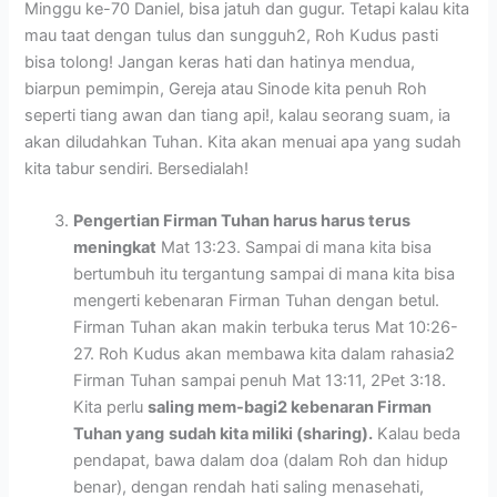
Minggu ke-70 Daniel, bisa jatuh dan gugur. Tetapi kalau kita
mau taat dengan tulus dan sungguh2, Roh Kudus pasti
bisa tolong! Jangan keras hati dan hatinya mendua,
biarpun pemimpin, Gereja atau Sinode kita penuh Roh
seperti tiang awan dan tiang api!, kalau seorang suam, ia
akan diludahkan Tuhan. Kita akan menuai apa yang sudah
kita tabur sendiri. Bersedialah!
Pengertian Firman Tuhan harus harus terus
meningkat
Mat 13:23. Sampai di mana kita bisa
bertumbuh itu tergantung sampai di mana kita bisa
mengerti kebenaran Firman Tuhan dengan betul.
Firman Tuhan akan makin terbuka terus Mat 10:26-
27. Roh Kudus akan membawa kita dalam rahasia2
Firman Tuhan sampai penuh Mat 13:11, 2Pet 3:18.
Kita perlu
saling mem-bagi2 kebenaran Firman
Tuhan yang
sudah kita miliki (sharing).
Kalau beda
pendapat, bawa dalam doa (dalam Roh dan hidup
benar), dengan rendah hati saling menasehati,