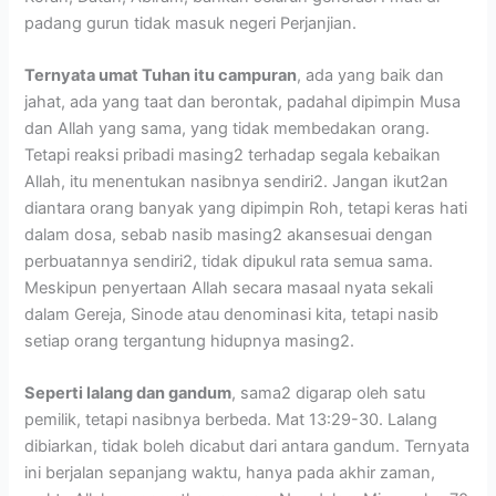
padang gurun tidak masuk negeri Perjanjian.
Ternyata umat Tuhan itu campuran
, ada yang baik dan
jahat, ada yang taat dan berontak, padahal dipimpin Musa
dan Allah yang sama, yang tidak membedakan orang.
Tetapi reaksi pribadi masing2 terhadap segala kebaikan
Allah, itu menentukan nasibnya sendiri2. Jangan ikut2an
diantara orang banyak yang dipimpin Roh, tetapi keras hati
dalam dosa, sebab nasib masing2 akansesuai dengan
perbuatannya sendiri2, tidak dipukul rata semua sama.
Meskipun penyertaan Allah secara masaal nyata sekali
dalam Gereja, Sinode atau denominasi kita, tetapi nasib
setiap orang tergantung hidupnya masing2.
Seperti lalang dan gandum
, sama2 digarap oleh satu
pemilik, tetapi nasibnya berbeda. Mat 13:29-30. Lalang
dibiarkan, tidak boleh dicabut dari antara gandum. Ternyata
ini berjalan sepanjang waktu, hanya pada akhir zaman,