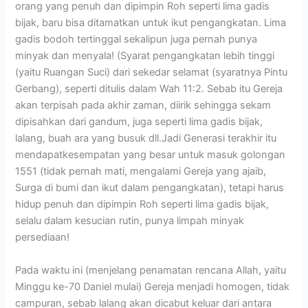
orang yang penuh dan dipimpin Roh seperti lima gadis
bijak, baru bisa ditamatkan untuk ikut pengangkatan. Lima
gadis bodoh tertinggal sekalipun juga pernah punya
minyak dan menyala! (Syarat pengangkatan lebih tinggi
(yaitu Ruangan Suci) dari sekedar selamat (syaratnya Pintu
Gerbang), seperti ditulis dalam Wah 11:2. Sebab itu Gereja
akan terpisah pada akhir zaman, diirik sehingga sekam
dipisahkan dari gandum, juga seperti lima gadis bijak,
lalang, buah ara yang busuk dll.Jadi Generasi terakhir itu
mendapatkesempatan yang besar untuk masuk golongan
1551 (tidak pernah mati, mengalami Gereja yang ajaib,
Surga di bumi dan ikut dalam pengangkatan), tetapi harus
hidup penuh dan dipimpin Roh seperti lima gadis bijak,
selalu dalam kesucian rutin, punya limpah minyak
persediaan!
Pada waktu ini (menjelang penamatan rencana Allah, yaitu
Minggu ke-70 Daniel mulai) Gereja menjadi homogen, tidak
campuran, sebab lalang akan dicabut keluar dari antara