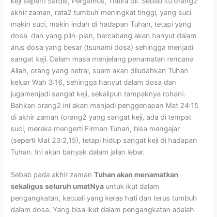
keji seperti Sardis, Pergamus, Tiatira dll. Sebab itu orang2
akhir zaman, rata2 tumbuh meningkat tinggi, yang suci
makin suci, makin indah di hadapan Tuhan, tetapi yang
dosa dan yang plin-plan, bercabang akan hanyut dalam
arus dosa yang besar (tsunami dosa) sehingga menjadi
sangat keji. Dalam masa menjelang penamatan rencana
Allah, orang yang netral, suam akan diludahkan Tuhan
keluar Wah 3:16, sehingga hanyut dalam dosa dan
jugamenjadi sangat keji, sekalipun tampaknya rohani.
Bahkan orang2 ini akan menjadi penggenapan Mat 24:15
di akhir zaman (orang2 yang sangat keji, ada di tempat
suci, mereka mengerti Firman Tuhan, bisa mengajar
(seperti Mat 23:2,15), tetapi hidup sangat keji di hadapan
Tuhan. Ini akan banyak dalam jalan lebar.
Sebab pada akhir zaman
Tuhan akan menamatkan
sekaligus
seluruh umatNya
untuk ikut dalam
pengangkatan, kecuali yang keras hati dan terus tumbuh
dalam dosa. Yang bisa ikut dalam pengangkatan adalah