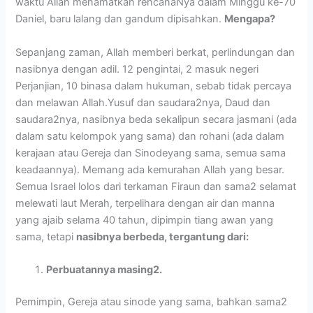
waktu Allah menamatkan rencanaNya dalam Minggu ke-70
Daniel, baru lalang dan gandum dipisahkan.
Mengapa?
Sepanjang zaman, Allah memberi berkat, perlindungan dan
nasibnya dengan adil. 12 pengintai, 2 masuk negeri
Perjanjian, 10 binasa dalam hukuman, sebab tidak percaya
dan melawan Allah.Yusuf dan saudara2nya, Daud dan
saudara2nya, nasibnya beda sekalipun secara jasmani (ada
dalam satu kelompok yang sama) dan rohani (ada dalam
kerajaan atau Gereja dan Sinodeyang sama, semua sama
keadaannya). Memang ada kemurahan Allah yang besar.
Semua Israel lolos dari terkaman Firaun dan sama2 selamat
melewati laut Merah, terpelihara dengan air dan manna
yang ajaib selama 40 tahun, dipimpin tiang awan yang
sama, tetapi
nasibnya berbeda, tergantung dari:
Perbuatannya masing2.
Pemimpin, Gereja atau sinode yang sama, bahkan sama2