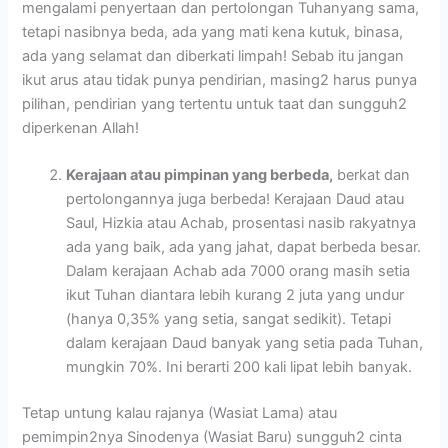
mengalami penyertaan dan pertolongan Tuhanyang sama,
tetapi nasibnya beda, ada yang mati kena kutuk, binasa,
ada yang selamat dan diberkati limpah! Sebab itu jangan
ikut arus atau tidak punya pendirian, masing2 harus punya
pilihan, pendirian yang tertentu untuk taat dan sungguh2
diperkenan Allah!
Kerajaan atau pimpinan yang berbeda,
berkat dan
pertolongannya juga berbeda! Kerajaan Daud atau
Saul, Hizkia atau Achab, prosentasi nasib rakyatnya
ada yang baik, ada yang jahat, dapat berbeda besar.
Dalam kerajaan Achab ada 7000 orang masih setia
ikut Tuhan diantara lebih kurang 2 juta yang undur
(hanya 0,35% yang setia, sangat sedikit). Tetapi
dalam kerajaan Daud banyak yang setia pada Tuhan,
mungkin 70%. Ini berarti 200 kali lipat lebih banyak.
Tetap untung kalau rajanya (Wasiat Lama) atau
pemimpin2nya Sinodenya (Wasiat Baru) sungguh2 cinta