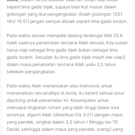
seperti lima gadis bijak, supaya bisa ikut masuk dalam
golongan yang ikut pengangkatan (itulah golongan 1551
1Kor 15:51) jangan sampai ditolak seperti lima gadis bodoh.
Pada waktu seruan mempelai datang terdengar Mat 25:6
itulah saatnya penamatan rencana Allah dimulai. Kita sudah
harus siap sebagai lima gadis bijak bukan sebagai lima
gadis bodoh. Sesudah itu lima gadis bijak masih ber-siap2
dalam masa penamatan rencana Allah yaitu 3,5 tahun
sebelum pengangkatan.
Pada waktu Allah menentukan atau menvonis untuk
menamatkan rencanaNya di dunia, itu berarti semua umur
dipotong untuk penamatan ini. Kesempatan untuk
mencapai tingkatan rohani yang lebih tinggi dalam sisa
umurnya, diganti Allah (direstitusi Kis 3:21) dengan masa
yang pendek, singkat dalam 3,5 tahun I Minggu ke-70
Daniel, sehingga dalam masa yang pendek, orang2 yang