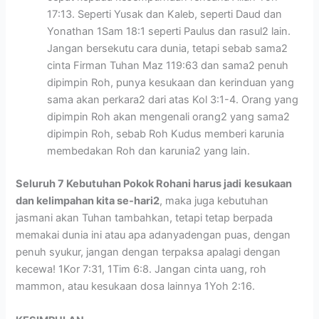
17:13. Seperti Yusak dan Kaleb, seperti Daud dan
Yonathan 1Sam 18:1 seperti Paulus dan rasul2 lain.
Jangan bersekutu cara dunia, tetapi sebab sama2
cinta Firman Tuhan Maz 119:63 dan sama2 penuh
dipimpin Roh, punya kesukaan dan kerinduan yang
sama akan perkara2 dari atas Kol 3:1-4. Orang yang
dipimpin Roh akan mengenali orang2 yang sama2
dipimpin Roh, sebab Roh Kudus memberi karunia
membedakan Roh dan karunia2 yang lain.
Seluruh 7 Kebutuhan Pokok Rohani harus jadi
kesukaan
dan kelimpahan kita se-hari2
, maka juga kebutuhan
jasmani akan Tuhan tambahkan, tetapi tetap berpada
memakai dunia ini atau apa adanyadengan puas, dengan
penuh syukur, jangan dengan terpaksa apalagi dengan
kecewa! 1Kor 7:31, 1Tim 6:8. Jangan cinta uang, roh
mammon, atau kesukaan dosa lainnya 1Yoh 2:16.