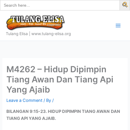
Search
Skip
for:
f
to
S
content
Tulang Elisa | www.tulang-elisa.org
M4262 – Hidup Dipimpin
Tiang Awan Dan Tiang Api
Yang Ajaib
Leave a Comment
/ By
/
BILANGAN 9:15-23. HIDUP DIPIMPIN TIANG AWAN
DAN
TIANG API YANG AJAIB.