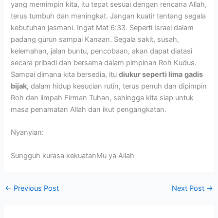
yang memimpin kita, itu tepat sesuai dengan rencana Allah,
terus tumbuh dan meningkat. Jangan kuatir tentang segala
kebutuhan jasmani. Ingat Mat 6:33. Seperti Israel dalam
padang gurun sampai Kanaan. Segala sakit, susah,
kelemahan, jalan buntu, pencobaan, akan dapat diatasi
secara pribadi dan bersama dalam pimpinan Roh Kudus.
Sampai dimana kita bersedia, itu
diukur seperti lima
gadis
bijak,
dalam hidup kesucian rutin, terus penuh dan dipimpin
Roh dan limpah Firman Tuhan, sehingga kita siap untuk
masa penamatan Allah dan ikut pengangkatan.
Nyanyian:
Sungguh kurasa kekuatanMu ya Allah
←
Previous Post
Next Post
→