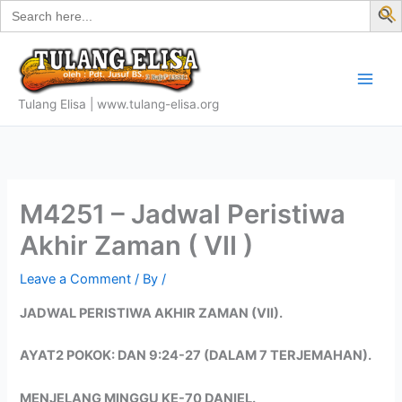
Search
Skip
for:
f
to
S
content
Tulang Elisa | www.tulang-elisa.org
M4251 – Jadwal Peristiwa
Akhir Zaman ( VII )
Leave a Comment
/ By
/
JADWAL PERISTIWA AKHIR ZAMAN (VII).
AYAT2 POKOK: DAN 9:24-27 (DALAM 7 TERJEMAHAN).
MENJELANG MINGGU KE-70 DANIEL.