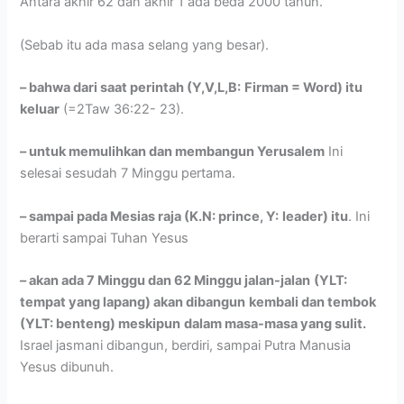
Antara akhir 62 dan akhir 1 ada beda 2000 tahun.
(Sebab itu ada masa selang yang besar).
– bahwa dari saat perintah (Y,V,L,B:
Firman = Word) itu
keluar
(=2Taw 36:22- 23).
– untuk memulihkan dan membangun Yerusalem
Ini
selesai sesudah 7 Minggu pertama.
– sampai pada Mesias raja (K.N: prince, Y:
leader) itu
. Ini
berarti sampai Tuhan Yesus
– akan ada 7 Minggu dan 62 Minggu jalan-jalan
(YLT:
tempat yang lapang) akan dibangun
kembali dan tembok
(YLT: benteng) meskipun
dalam masa-masa yang sulit.
Israel jasmani dibangun, berdiri, sampai Putra Manusia
Yesus dibunuh.