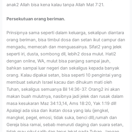
anak2 Allah bisa kena kalau tanpa Allah Mat 7:21.
Persekutuan orang beriman.
Prinsipnya sama seperti dalam keluarga, sekalipun diantara
orang beriman, bisa timbul dosa dan setan ikut campur dan
mengadu, memecah dan menguasainya. Sifat2 yang jelek
seperti iri, dusta, sombong dll, lebih2 dosa mulut. Hati2
dengan online, WA, mulut bisa panjang sampai jauh,
bahkan sampai luar negeri dan sekaligus kepada banyak
orang. Kalau dipakai setan, bisa seperti 10 pengintai yang
membuat seluruh Israel kacau dan dihukum mati oleh
Tuhan, sekaligus semuanya Bil 14:36-37. Orang2 ini akan
makan buah mulutnya, nasibnya jadi jelek dan rusak dalam
masa kesukaran Maz 34:13,14, Ams 18:20, Yak 1:19 dll!
Apalagi ada sisa dan ikatan dosa yang lalu (jengkel,
mangkel, pegel, emosi, tidak suka, benci dll),rumah dan
Gereja bisa ramai, sebab menuruti daging dan suara setan,
tidak mau pikul salib dan terus lekat pada Tuhan. Jangan