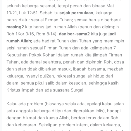
seluruh keluarga selamat, tetapi pecah dan binasa Mat
10:21, Luk 12:51. Sebab itu
sejak
permulaan,
keluarga
harus diatur sesuai Firman Tuhan; semua harus diperbarui,
masing2
kita harus jadi rumah Allah (penuh dan dipimpin
Roh 1Kor 3:16, Rom 8:14),
dan ber-sama2
kita juga
jadi
rumah Allah;
ada hadirat Tuhan dan Tuhan yang memimpin
seisi rumah sesuai Firman Tuhan dan ada kelimpahan 7
Kebutuhan Pokok Rohani dalam rumah kita (limpah Firman
Tuhan, ada damai sejahtera, penuh dan dipimpin Roh, dosa
dan setan tidak dibiarkan masuk, ibadah bersama, mezbah
keluarga, nyanyi puji2an, rekreasi sungai air hidup dari
dalam, semua pikul salib dalam kesucian, sehingga kasih
Kristus limpah dan ada suasana Surga!
Kalau ada problem (biasanya selalu ada, apalagi kalau salah
satu anggota keluarga ditipu dan digerakkan iblis), hadapi
dengan hikmat dan kuasa Allah, berdoa terus dalam Roh
dan kebenaran. Sekalipun problem intern, dalam keluarga,