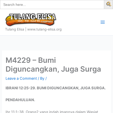
Search
Skip
for:
f
to
S
content
Tulang Elisa | www.tulang-elisa.org
M4229 – Bumi
Diguncangkan, Juga Surga
Leave a Comment
/ By
/
IBRANI 12:25-29. BUMI DIGUNCANGKAN, JUGA SURGA.
PENDAHULUAN.
Ibr 11:1-38 Orang2 yang indah imannya dalam Wasiat