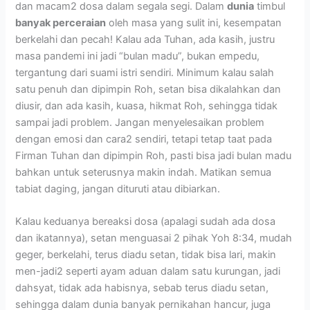
dan macam2 dosa dalam segala segi. Dalam
dunia
timbul
banyak perceraian
oleh masa yang sulit ini, kesempatan
berkelahi dan pecah! Kalau ada Tuhan, ada kasih, justru
masa pandemi ini jadi “bulan madu”, bukan empedu,
tergantung dari suami istri sendiri. Minimum kalau salah
satu penuh dan dipimpin Roh, setan bisa dikalahkan dan
diusir, dan ada kasih, kuasa, hikmat Roh, sehingga tidak
sampai jadi problem. Jangan menyelesaikan problem
dengan emosi dan cara2 sendiri, tetapi tetap taat pada
Firman Tuhan dan dipimpin Roh, pasti bisa jadi bulan madu
bahkan untuk seterusnya makin indah. Matikan semua
tabiat daging, jangan dituruti atau dibiarkan.
Kalau keduanya bereaksi dosa (apalagi sudah ada dosa
dan ikatannya), setan menguasai 2 pihak Yoh 8:34, mudah
geger, berkelahi, terus diadu setan, tidak bisa lari, makin
men-jadi2 seperti ayam aduan dalam satu kurungan, jadi
dahsyat, tidak ada habisnya, sebab terus diadu setan,
sehingga dalam dunia banyak pernikahan hancur, juga