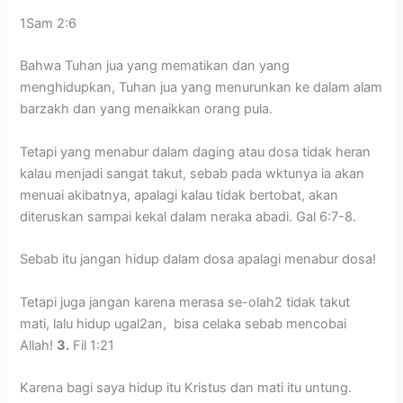
1Sam 2:6
Bahwa Tuhan jua yang mematikan dan yang
menghidupkan, Tuhan jua yang menurunkan ke dalam alam
barzakh dan yang menaikkan orang pula.
Tetapi yang menabur dalam daging atau dosa tidak heran
kalau menjadi sangat takut, sebab pada wktunya ia akan
menuai akibatnya, apalagi kalau tidak bertobat, akan
diteruskan sampai kekal dalam neraka abadi. Gal 6:7-8.
Sebab itu jangan hidup dalam dosa apalagi menabur dosa!
Tetapi juga jangan karena merasa se-olah2 tidak takut
mati, lalu hidup ugal2an, bisa celaka sebab mencobai
Allah!
3.
Fil 1:21
Karena bagi saya hidup itu Kristus dan mati itu untung.