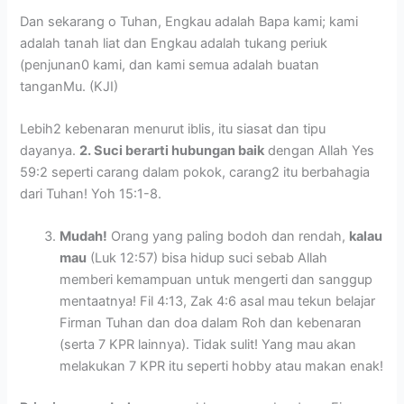
Dan sekarang o Tuhan, Engkau adalah Bapa kami; kami
adalah tanah liat dan Engkau adalah tukang periuk
(penjunan0 kami, dan kami semua adalah buatan
tanganMu. (KJI)
Lebih2 kebenaran menurut iblis, itu siasat dan tipu
dayanya.
2. Suci berarti hubungan baik
dengan Allah Yes
59:2 seperti carang dalam pokok, carang2 itu berbahagia
dari Tuhan! Yoh 15:1-8.
Mudah!
Orang yang paling bodoh dan rendah,
kalau
mau
(Luk 12:57) bisa hidup suci sebab Allah
memberi kemampuan untuk mengerti dan sanggup
mentaatnya! Fil 4:13, Zak 4:6 asal mau tekun belajar
Firman Tuhan dan doa dalam Roh dan kebenaran
(serta 7 KPR lainnya). Tidak sulit! Yang mau akan
melakukan 7 KPR itu seperti hobby atau makan enak!