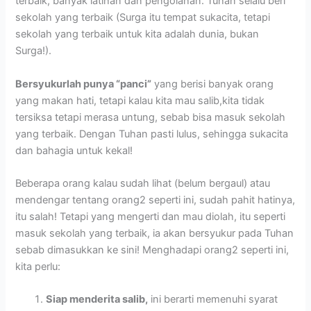
terbaik, banyak latihan dan pengolahan. Tuhan selalu beri
sekolah yang terbaik (Surga itu tempat sukacita, tetapi
sekolah yang terbaik untuk kita adalah dunia, bukan
Surga!).
Bersyukurlah punya “panci”
yang berisi banyak orang
yang makan hati, tetapi kalau kita mau salib,kita tidak
tersiksa tetapi merasa untung, sebab bisa masuk sekolah
yang terbaik. Dengan Tuhan pasti lulus, sehingga sukacita
dan bahagia untuk kekal!
Beberapa orang kalau sudah lihat (belum bergaul) atau
mendengar tentang orang2 seperti ini, sudah pahit hatinya,
itu salah! Tetapi yang mengerti dan mau diolah, itu seperti
masuk sekolah yang terbaik, ia akan bersyukur pada Tuhan
sebab dimasukkan ke sini! Menghadapi orang2 seperti ini,
kita perlu:
Siap menderita salib,
ini berarti memenuhi syarat