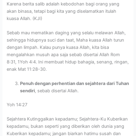
Karena berita salib adalah kebodohan bagi orang yang
akan binasa, tetapi bagi kita yang diselamatkan itulah
kuasa Allah. (KJI)
Sebab mau mematikan daging yang selalu melawan Allah,
sehingga hidupnya suci dan taat, Maha kuasa Allah turun
dengan limpah. Kalau punya kuasa Allah, kita bisa
mengalahkan musuh apa saja sebab disertai Allah Rom
8:31, 1Yoh 4:4. Ini membuat hidup bahagia, senang, ringan,
enak Mat 11:28-30.
Penuh dengan perhentian dan sejahtera
dari Tuhan
sendiri
, sebab disertai Allah.
Yoh 14:27
Sejahtera Kutinggalkan kepadamu; Sejahtera-Ku Kuberikan
kepadamu, bukan seperti yang diberikan oleh dunia yang
Kuberikan kepadamu; jangan biarkan hatimu susah dan