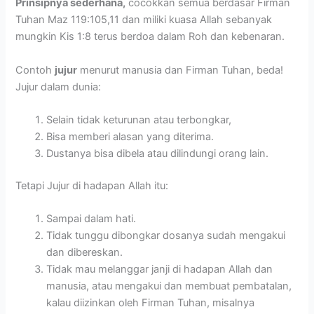
Prinsipnya sederhana,
cocokkan semua berdasar Firman
Tuhan Maz 119:105,11 dan miliki kuasa Allah sebanyak
mungkin Kis 1:8 terus berdoa dalam Roh dan kebenaran.
Contoh
jujur
menurut manusia dan Firman Tuhan, beda!
Jujur dalam dunia:
Selain tidak keturunan atau terbongkar,
Bisa memberi alasan yang diterima.
Dustanya bisa dibela atau dilindungi orang lain.
Tetapi Jujur di hadapan Allah itu:
Sampai dalam hati.
Tidak tunggu dibongkar dosanya sudah mengakui
dan dibereskan.
Tidak mau melanggar janji di hadapan Allah dan
manusia, atau mengakui dan membuat pembatalan,
kalau diizinkan oleh Firman Tuhan, misalnya