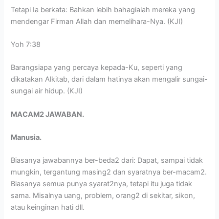
Tetapi Ia berkata: Bahkan lebih bahagialah mereka yang
mendengar Firman Allah dan memelihara-Nya. (KJI)
Yoh 7:38
Barangsiapa yang percaya kepada-Ku, seperti yang
dikatakan Alkitab, dari dalam hatinya akan mengalir sungai-
sungai air hidup. (KJI)
MACAM2 JAWABAN.
Manusia.
Biasanya jawabannya ber-beda2 dari: Dapat, sampai tidak
mungkin, tergantung masing2 dan syaratnya ber-macam2.
Biasanya semua punya syarat2nya, tetapi itu juga tidak
sama. Misalnya uang, problem, orang2 di sekitar, sikon,
atau keinginan hati dll.