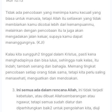
1Kor 10:13
Tidak ada pencobaan yang menimpa kamu kecuali yang
biasa untuk manusia, tetapi Allah itu setiawan yang tidak
membiarkan kamu dicobai lebih dari kemampuanmu,
melainkan dengan pencobaan itu Ia juga akan
mengadakan jalan keluar, supaya kamu dapat
menanggungnya. (KJI)
Kalau kita sungguh2 tinggal dalam Kristus, pasti kena
menghadapinya dan bisa lulus, sehingga naik kelas, itu
indah; tambah senang dan bahagia. Memang tingkat
pencobaan setiap orang tidak sama, tetapi kita perlu saling
menasehati, menguatkan dan mendoakan.
Ini semua ada dalam rencana Allah,
ini tidak terjadi
kebetulan, atau dibuat Allahsembarangan atau
ngawur, tetapi semua sudah diatur dan
diperhitungkan baik2 untuk pengolahan kita, diuji