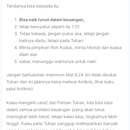
Tandanya bisa berpada itu:
Bisa naik turun dalam keuangan,
tetap bersyukur seperti Ay 1:21.
Tetap bekerja, jangan putus asa, tetapi jangan
hatinya disitu, tetapi pada Tuhan.
Minta pimpinan Roh Kudus, minta hikmat dan kuasa
Allah dan
sabar, menunggu waktunya untuk naik!
Jangan bertuankan mammon Mat 6:24 (ini tidak disukai
Tuhan dan ini jalannya kena meterai Antikris, lihat buku
judul Antikris).
Kalau mengerti cara2 dari Firman Tuhan, kita bisa lulus
dalam semua problem keuangan (yang akan terus
meningkat lebih berat, tetapi kalau lulus, tingkatnya lebih
tinggi). Kalau perlu Tuhan sanggup melimpahkan banyak