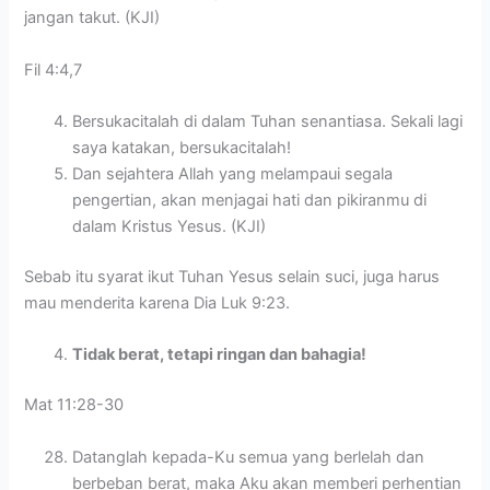
jangan takut. (KJI)
Fil 4:4,7
Bersukacitalah di dalam Tuhan senantiasa. Sekali lagi
saya katakan, bersukacitalah!
Dan sejahtera Allah yang melampaui segala
pengertian, akan menjagai hati dan pikiranmu di
dalam Kristus Yesus. (KJI)
Sebab itu syarat ikut Tuhan Yesus selain suci, juga harus
mau menderita karena Dia Luk 9:23.
Tidak berat, tetapi ringan dan bahagia!
Mat 11:28-30
Datanglah kepada-Ku semua yang berlelah dan
berbeban berat, maka Aku akan memberi perhentian