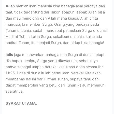
Allah
menjanjikan manusia bisa bahagia asal percaya dan
taat, tidak tergantung dari sikon apapun, sebab Allah bisa
dan mau menolong dan Allah maha kuasa. Allah cinta
manusia, Ia memberi Surga. Orang yang percaya pada
Tuhan di dunia, sudah mendapat permulaan Surga di dunia!
Hadirat Tuhan itulah Surga, sekalipun di dunia, kalau ada
hadirat Tuhan, itu menjadi Surga, dan hidup bisa bahagia!
Iblis
juga menawarkan bahagia dan Surga di dunia, tetapi
dia bapak penipu, Surga yang ditawarkan, sebetulnya
hanya sebagai umpan neraka, kesukaan dosa sesaat Ibr
11:25. Dosa di dunia itulah permulaan Neraka! Kita akan
membahas hal ini dari Firman Tuhan, supaya tahu dan
dapat memperoleh yang betul dari Tuhan kalau memenuhi
syaratnya.
SYARAT UTAMA.