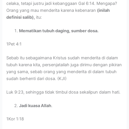
celaka, tetapi justru jadi kebanggaan Gal 6:14. Mengapa?
Orang yang mau menderita karena kebenaran
(inilah
definisi salib),
itu:
Mematikan tubuh daging, sumber dosa.
1Pet 4:1
Sebab itu sebagaimana Kristus sudah menderita di dalam
tubuh karena kita, persenjatailah juga dirimu dengan pikiran
yang sama, sebab orang yang menderita di dalam tubuh
sudah berhenti dari dosa. (KJI)
Luk 9:23, sehingga tidak timbul dosa sekalipun dalam hati.
Jadi kuasa Allah
.
1Kor 1:18