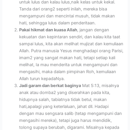
untuk lulus dan kalau lulus,naik kelas untuk kekal.
Tanda dari orang2 seperti inilah, mereka bisa
mengampuni dan mencintai musuh, tidak makan
hati, sehingga lulus dalam penderitaan.
Pakai hikmat dan kuasa Allah
, jangan dengan
kekuatan dan kepintaran sendiri, dan kalau kita taat
sampai lulus, kita akan melihat mujizat dan kemuliaan
Allah. Putra manusia Yesus menghadapi orang Parisi,
imam2 yang sangat makan hati, tetapi setiap kali
melihat, Ia mau menderita untuk mengampuni dan
mengasihi, maka dalam pimpinan Roh, kemuliaan
Allah turun kepadaNya.
Jadi garam dan berkat baginya
Mat 5:13, misalnya
anak atau domba2 yang diserahkan pada kita,
hidupnya salah, tabiatnya tidak betul, makan
hati,apalagi yang keterlaluan, jahat dll. Hadapi
dengan mau sengsara salib (tetap mengampuni dan
mengasihi mereka), tetapi juga harus mendidik,
tolong supaya berubah, digarami. Misalnya kepada