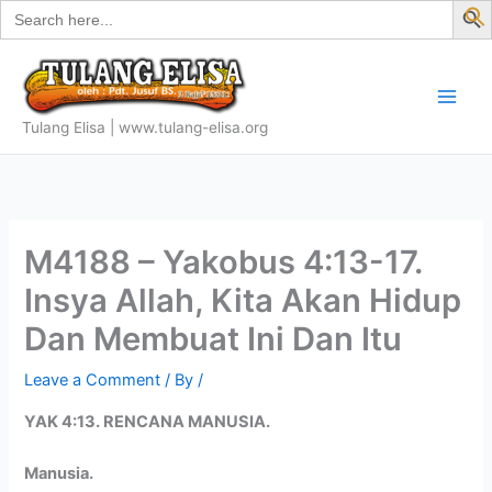
Search
Skip
for:
f
to
S
content
Tulang Elisa | www.tulang-elisa.org
M4188 – Yakobus 4:13-17.
Insya Allah, Kita Akan Hidup
Dan Membuat Ini Dan Itu
Leave a Comment
/ By
/
YAK 4:13. RENCANA MANUSIA.
Manusia.