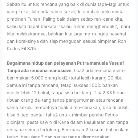
Sebab itu untuk rencana yang baik di dunia (apa-lagi untuk
yang kekal, kita buta sama sekali) kitamutlak perlu minta
pimpinan Tuhan. Paling baik dalam setiap ren-cana kita,
kalau kita dapat berkata: “kalau Tuhan menghendaki”, baru
kita melakukannya, bahkan kita juga me-nunggu nasehat
dan koreksinya dan siap mengubah sesuai pimpinan Roh
Kudus Fil 3:15.
Bagaimana hidup dan pelayanan Putra manusia Yesus?
Tanpa ada rencana manusiawi,
tiba2 ada rencana mem-
beri makan 5.000 orang laki2 (total lebih kurang 20 ribu.
Semua ini tanpa rencana, tetapi sukses 100% bahkan
masih lebih 12 bakul, tanpa sisa hu-tang. Tiba2 KKR dan
ribuan orang da-tang tanpa pengumuman atau rencana
sama sekali. Tempatnya tidak diren-canakan, bisa di bukit,
bisa di tepi pantai; tahu2 untuk mimbar perahu Petrus
dipinjam; pesta kawin di Kana dalam kesukaran dan tanpa
rencana semua tertolong; Ber-macam2 kesem-buhan ilahi
terjadi ber-ulang2 dan sering tanpa direncanakan.