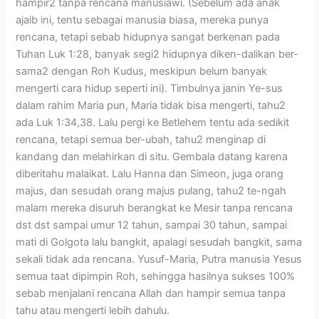
hampir2 tanpa rencana manusiawi. (Sebelum ada anak
ajaib ini, tentu sebagai manusia biasa, mereka punya
rencana, tetapi sebab hidupnya sangat berkenan pada
Tuhan Luk 1:28, banyak segi2 hidupnya diken-dalikan ber-
sama2 dengan Roh Kudus, meskipun belum banyak
mengerti cara hidup seperti ini). Timbulnya janin Ye-sus
dalam rahim Maria pun, Maria tidak bisa mengerti, tahu2
ada Luk 1:34,38. Lalu pergi ke Betlehem tentu ada sedikit
rencana, tetapi semua ber-ubah, tahu2 menginap di
kandang dan melahirkan di situ. Gembala datang karena
diberitahu malaikat. Lalu Hanna dan Simeon, juga orang
majus, dan sesudah orang majus pulang, tahu2 te-ngah
malam mereka disuruh berangkat ke Mesir tanpa rencana
dst dst sampai umur 12 tahun, sampai 30 tahun, sampai
mati di Golgota lalu bangkit, apalagi sesudah bangkit, sama
sekali tidak ada rencana. Yusuf-Maria, Putra manusia Yesus
semua taat dipimpin Roh, sehingga hasilnya sukses 100%
sebab menjalani rencana Allah dan hampir semua tanpa
tahu atau mengerti lebih dahulu.