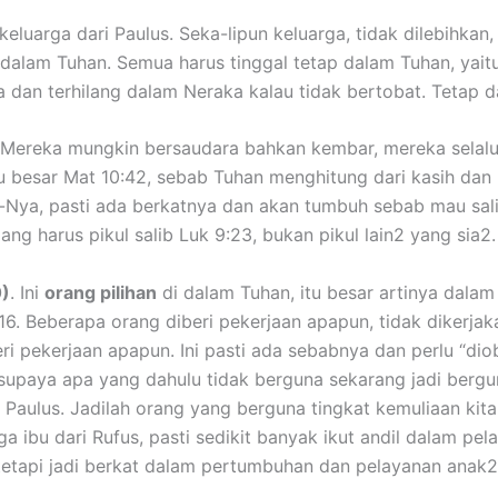
keluarga dari Paulus. Seka-lipun keluarga, tidak dilebihkan
alam Tuhan. Semua harus tinggal tetap dalam Tuhan, yaitu 
sa dan terhilang dalam Neraka kalau tidak bertobat. Tetap 
ereka mungkin bersaudara bahkan kembar, mereka selalu b
au besar Mat 10:42, sebab Tuhan menghitung dari kasih da
-Nya, pasti ada berkatnya dan akan tumbuh sebab mau sali
g harus pikul salib Luk 9:23, bukan pikul lain2 yang sia2.
0)
. Ini
orang pilihan
di dalam Tuhan, itu besar artinya dalam 
:16. Beberapa orang diberi pekerjaan apapun, tidak dikerja
eri pekerjaan apapun. Ini pasti ada sebabnya dan perlu “di
upaya apa yang dahulu tidak berguna sekarang jadi bergun
Paulus. Jadilah orang yang berguna tingkat kemuliaan kita
uga ibu dari Rufus, pasti sedikit banyak ikut andil dalam p
 tetapi jadi berkat dalam pertumbuhan dan pelayanan anak2