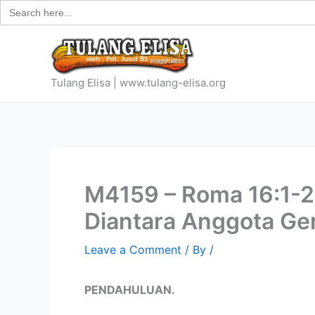
Search
Skip
for:
to
content
Tulang Elisa | www.tulang-elisa.org
M4159 – Roma 16:1-
Diantara Anggota Ger
Leave a Comment
/ By
/
PENDAHULUAN.