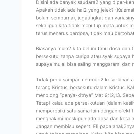
Disini ada banyak saudara2 yang diper-ken
Apakah tidak ada hal2 yang jelek? (Kelema
belum sempurna), jugatingkat dan variasin
sekalipun kita tidak menutup mata untuk m
terus menerus berdosa, tidak mau bertobat 
Biasanya mula2 kita belum tahu dosa dan ti
bersekutu, tanpa curiga atau syak supaya b
supaya mulai bisa saling menggarami dan 
Tidak perlu sampai men-cari2 kesa-lahan 
terang Kristus, bersekutu dalam Kristus. 
menolong “penya-kitnya” Mat 9:12,13. Seba
Tetapi kalau ada perse-kutuan (dalam kasih
memperbaiki satu sama lain dengan efektif
menghakimi meskipun ada dosa dan kesalaha
Jangan membisu seperti Eli pada anak2nya 
untuk tolong menolong. Kalau kita bisa me