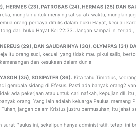
),
HERMES (23), PATROBAS (24), HERMAS (25) DAN S
reka, mungkin untuk menyingkat surat/ waktu, mungkin jug
emua orang percaya ditulis dalam buku Hayat, kecuali kar
tong dari buku Hayat Kel 22:33. Jangan sampai ini terjadi, 
NEREUS (29), DAN SAUDARINYA (30), OLYMPAS
(31) D
 itu orang suci, kecuali yang tidak mau pikul salib, bertob
n kemenangan dan kesukaan dalam dunia.
YASON (35), SOSIPATER (36).
Kita tahu Timotius, seoran
di gembala sidang di Efesus. Pasti ada banyak orang2 yang 
k ada pekerjaan atau untuk cari nafkah, kepujian dll, itu 
nyak orang. Yang lain adalah keluarga Paulus, memang Pa
 Tuhan, jangan dalam Kristus justru bermusuhan, itu jahat s
surat Paulus ini, sekalipun hanya administratif, tetapi ini