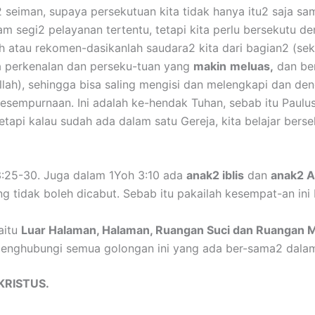
 seiman, supaya persekutuan kita tidak hanya itu2 saja sa
 segi2 pelayanan tertentu, tetapi kita perlu bersekutu de
ah atau rekomen-dasikanlah saudara2 kita dari bagian2 (seks
a perkenalan dan perseku-tuan yang
makin
meluas,
dan ber
llah), sehingga bisa saling mengisi dan melengkapi dan de
esempurnaan. Ini adalah ke-hendak Tuhan, sebab itu Paulu
etapi kalau sudah ada dalam satu Gereja, kita belajar ber
:25-30. Juga dalam 1Yoh 3:10 ada
anak2 iblis
dan
anak2 A
g tidak boleh dicabut. Sebab itu pakailah kesempat-an ini
yaitu
Luar Halaman, Halaman, Ruangan Suci dan Ruangan M
isa menghubungi semua golongan ini yang ada ber-sama2 dala
KRISTUS.