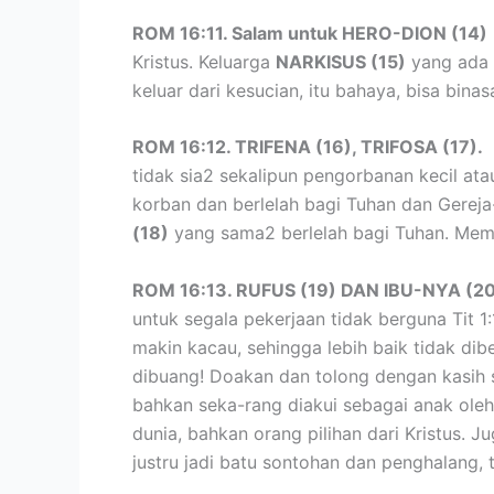
ROM 16:11. Salam untuk HERO-DION (14)
Kristus. Keluarga
NARKISUS (15)
yang ada d
keluar dari kesucian, itu bahaya, bisa bina
ROM 16:12. TRIFENA (16), TRIFOSA (17).
M
tidak sia2 sekalipun pengorbanan kecil at
korban dan berlelah bagi Tuhan dan Gereja
(18)
yang sama2 berlelah bagi Tuhan. Meman
ROM 16:13. RUFUS (19) DAN IBU-NYA (2
untuk segala pekerjaan tidak berguna Tit 1
makin kacau, sehingga lebih baik tidak dib
dibuang! Doakan dan tolong dengan kasih s
bahkan seka-rang diakui sebagai anak oleh 
dunia, bahkan orang pilihan dari Kristus. J
justru jadi batu sontohan dan penghalang,