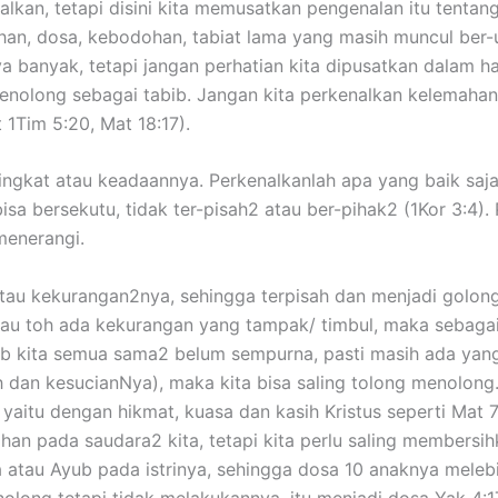
alkan, tetapi disini kita memusatkan pengenalan itu tentan
han, dosa, kebodohan, tabiat lama yang masih muncul ber-u
ya banyak, tetapi jangan perhatian kita dipusatkan dalam 
enolong sebagai tabib. Jangan kita perkenalkan kelemahan
1Tim 5:20, Mat 18:17).
ngkat atau keadaannya. Perkenalkanlah apa yang baik saja (
isa bersekutu, tidak ter-pisah2 atau ber-pihak2 (1Kor 3:4).
menerangi.
atau kekurangan2nya, sehingga terpisah dan menjadi golon
Kalau toh ada kekurangan yang tampak/ timbul, maka sebaga
b kita semua sama2 belum sempurna, pasti masih ada yang 
 dan kesucianNya), maka kita bisa saling tolong menolong.
 yaitu dengan hikmat, kuasa dan kasih Kristus seperti Mat 
n pada saudara2 kita, tetapi kita perlu saling membersih
atau Ayub pada istrinya, sehingga dosa 10 anaknya melebih
nolong tetapi tidak melakukannya, itu menjadi dosa Yak 4:1