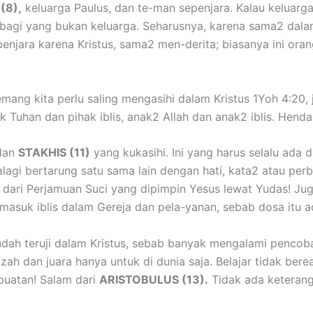
(8),
keluarga Paulus, dan te-man sepenjara. Kalau keluarga 
a bagi yang bukan keluarga. Seharusnya, karena sama2 dalam
penjara karena Kristus, sama2 men-derita; biasanya ini ora
mang kita perlu saling mengasihi dalam Kristus 1Yoh 4:20, 
 Tuhan dan pihak iblis, anak2 Allah dan anak2 iblis. Hendak
dan
STAKHIS (11)
yang kukasihi. Ini yang harus selalu ada 
agi bertarung satu sama lain dengan hati, kata2 atau perbu
k dari Perjamuan Suci yang dipimpin Yesus lewat Yudas! Jug
 masuk iblis dalam Gereja dan pela-yanan, sebab dosa itu ad
udah teruji dalam Kristus, sebab banyak mengalami pencobaan
azah dan juara hanya untuk di dunia saja. Belajar tidak bere
buatan! Salam dari
ARISTOBULUS (13).
Tidak ada keteranga