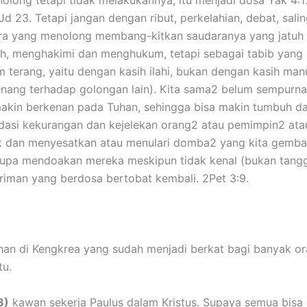
d 23. Tetapi jangan dengan ribut, perkelahian, debat, sali
 yang menolong membang-kitkan saudaranya yang jatuh den
h, menghakimi dan menghukum, tetapi sebagai tabib yang 
m terang, yaitu dengan kasih ilahi, bukan dengan kasih ma
enang terhadap golongan lain). Kita sama2 belum sempurna,
akin berkenan pada Tuhan, sehingga bisa makin tumbuh da
si kekurangan dan kejelekan orang2 atau pemimpin2 atau G
 dan menyesatkan atau menulari domba2 yang kita gembal
lupa mendoakan mereka meskipun tidak kenal (bukan tangg
iman yang berdosa bertobat kembali. 2Pet 3:9.
han di Kengkrea yang sudah menjadi berkat bagi banyak or
tu.
3)
kawan sekerja Paulus dalam Kristus. Supaya semua bisa