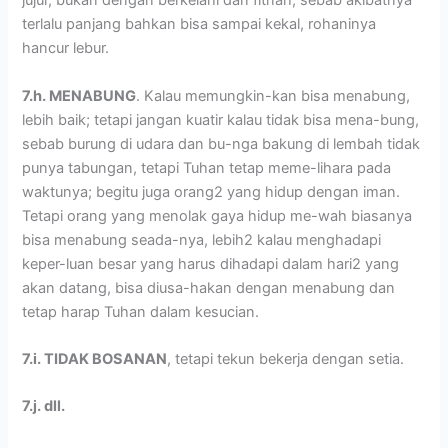
jujur, bukan dengan berkelahi dan fitnah, sebab akibatnya
terlalu panjang bahkan bisa sampai kekal, rohaninya
hancur lebur.
7.h. MENABUNG
. Kalau memungkin-kan bisa menabung,
lebih baik; tetapi jangan kuatir kalau tidak bisa mena-bung,
sebab burung di udara dan bu-nga bakung di lembah tidak
punya tabungan, tetapi Tuhan tetap meme-lihara pada
waktunya; begitu juga orang2 yang hidup dengan iman.
Tetapi orang yang menolak gaya hidup me-wah biasanya
bisa menabung seada-nya, lebih2 kalau menghadapi
keper-luan besar yang harus dihadapi dalam hari2 yang
akan datang, bisa diusa-hakan dengan menabung dan
tetap harap Tuhan dalam kesucian.
7.i. TIDAK BOSANAN
, tetapi tekun bekerja dengan setia.
7.j. dll.