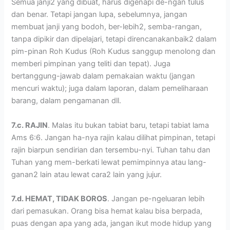
Semua janji2 yang dibuat, harus digenapi de-ngan tulus
dan benar. Tetapi jangan lupa, sebelumnya, jangan
membuat janji yang bodoh, ber-lebih2, semba-rangan,
tanpa dipikir dan dipelajari, tetapi direncanakanbaik2 dalam
pim-pinan Roh Kudus (Roh Kudus sanggup menolong dan
memberi pimpinan yang teliti dan tepat). Juga
bertanggung-jawab dalam pemakaian waktu (jangan
mencuri waktu); juga dalam laporan, dalam pemeliharaan
barang, dalam pengamanan dll.
7.c. RAJIN
. Malas itu bukan tabiat baru, tetapi tabiat lama
Ams 6:6. Jangan ha-nya rajin kalau dilihat pimpinan, tetapi
rajin biarpun sendirian dan tersembu-nyi. Tuhan tahu dan
Tuhan yang mem-berkati lewat pemimpinnya atau lang-
ganan2 lain atau lewat cara2 lain yang jujur.
7.d. HEMAT, TIDAK BOROS
. Jangan pe-ngeluaran lebih
dari pemasukan. Orang bisa hemat kalau bisa berpada,
puas dengan apa yang ada, jangan ikut mode hidup yang