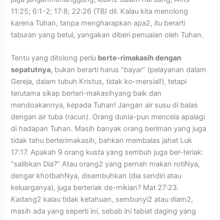
11:25; 6:1-2; 17:8; 22:26 (TB) dll. Kalau kita menolong
karena Tuhan, tanpa mengharapkan apa2, itu berarti
taburan yang betul, yangakan diberi penuaian oleh Tuhan.
Tentu yang ditolong perlu
berte-rimakasih dengan
sepatutnya,
bukan berarti harus “bayar” (pelayanan dalam
Gereja, dalam tubuh Kristus, tidak ko-mersial!), tetapi
terutama sikap berteri-makasihyang baik dan
mendoakannya, kepada Tuhan! Jangan air susu di balas
dengan air tuba (racun). Orang dunia-pun mencela apalagi
di hadapan Tuhan. Masih banyak orang beriman yang juga
tidak tahu berterimakasih, bahkan membalas jahat Luk
17:17. Apakah 9 orang kusta yang sembuh juga ber-teriak:
“salibkan Dia?” Atau orang2 yang pernah makan rotiNya,
dengar khotbahNya, disembuhkan (dia sendiri atau
keluarganya), juga berteriak de-mikian? Mat 27:23.
Kadang2 kalau tidak ketahuan, sembunyi2 atau diam2,
masih ada yang seperti ini, sebab ini tabiat daging yang