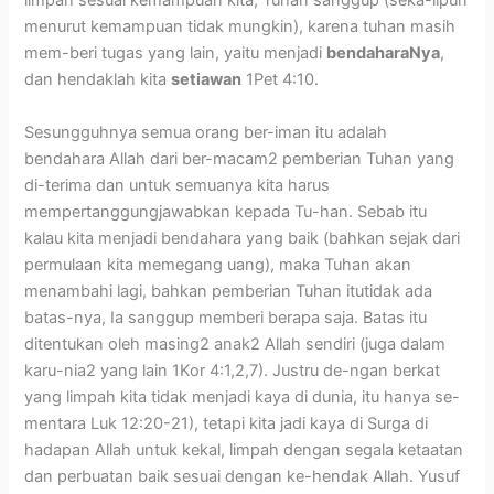
limpah sesuai kemampuan kita, Tuhan sanggup (seka-lipun
menurut kemampuan tidak mungkin), karena tuhan masih
mem-beri tugas yang lain, yaitu menjadi
bendaharaNya
,
dan hendaklah kita
setiawan
1Pet 4:10.
Sesungguhnya semua orang ber-iman itu adalah
bendahara Allah dari ber-macam2 pemberian Tuhan yang
di-terima dan untuk semuanya kita harus
mempertanggungjawabkan kepada Tu-han. Sebab itu
kalau kita menjadi bendahara yang baik (bahkan sejak dari
permulaan kita memegang uang), maka Tuhan akan
menambahi lagi, bahkan pemberian Tuhan itutidak ada
batas-nya, Ia sanggup memberi berapa saja. Batas itu
ditentukan oleh masing2 anak2 Allah sendiri (juga dalam
karu-nia2 yang lain 1Kor 4:1,2,7). Justru de-ngan berkat
yang limpah kita tidak menjadi kaya di dunia, itu hanya se-
mentara Luk 12:20-21), tetapi kita jadi kaya di Surga di
hadapan Allah untuk kekal, limpah dengan segala ketaatan
dan perbuatan baik sesuai dengan ke-hendak Allah. Yusuf