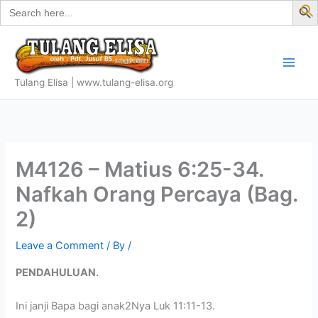
Search
Skip
for:
f
to
S
content
Tulang Elisa | www.tulang-elisa.org
M4126 – Matius 6:25-34.
Nafkah Orang Percaya (Bag.
2)
Leave a Comment
/ By
/
PENDAHULUAN.
Ini janji Bapa bagi anak2Nya Luk 11:11-13.