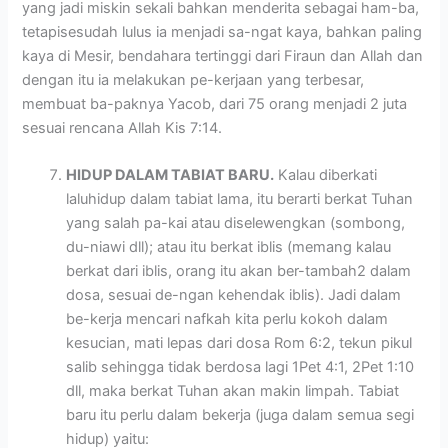
yang jadi miskin sekali bahkan menderita sebagai ham-ba,
tetapisesudah lulus ia menjadi sa-ngat kaya, bahkan paling
kaya di Mesir, bendahara tertinggi dari Firaun dan Allah dan
dengan itu ia melakukan pe-kerjaan yang terbesar,
membuat ba-paknya Yacob, dari 75 orang menjadi 2 juta
sesuai rencana Allah Kis 7:14.
HIDUP DALAM TABIAT BARU.
Kalau diberkati
laluhidup dalam tabiat lama, itu berarti berkat Tuhan
yang salah pa-kai atau diselewengkan (sombong,
du-niawi dll); atau itu berkat iblis (memang kalau
berkat dari iblis, orang itu akan ber-tambah2 dalam
dosa, sesuai de-ngan kehendak iblis). Jadi dalam
be-kerja mencari nafkah kita perlu kokoh dalam
kesucian, mati lepas dari dosa Rom 6:2, tekun pikul
salib sehingga tidak berdosa lagi 1Pet 4:1, 2Pet 1:10
dll, maka berkat Tuhan akan makin limpah. Tabiat
baru itu perlu dalam bekerja (juga dalam semua segi
hidup) yaitu: