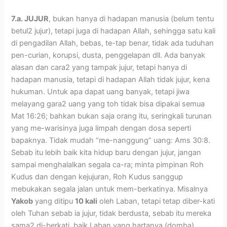
7.a. JUJUR
, bukan hanya di hadapan manusia (belum tentu
betul2 jujur), tetapi juga di hadapan Allah, sehingga satu kali
di pengadilan Allah, bebas, te-tap benar, tidak ada tuduhan
pen-curian, korupsi, dusta, penggelapan dll. Ada banyak
alasan dan cara2 yang tampak jujur, tetapi hanya di
hadapan manusia, tetapi di hadapan Allah tidak jujur, kena
hukuman. Untuk apa dapat uang banyak, tetapi jiwa
melayang gara2 uang yang toh tidak bisa dipakai semua
Mat 16:26; bahkan bukan saja orang itu, seringkali turunan
yang me-warisinya juga limpah dengan dosa seperti
bapaknya. Tidak mudah “me-nanggung” uang: Ams 30:8.
Sebab itu lebih baik kita hidup baru dengan jujur, jangan
sampai menghalalkan segala ca-ra; minta pimpinan Roh
Kudus dan dengan kejujuran, Roh Kudus sanggup
mebukakan segala jalan untuk mem-berkatinya. Misalnya
Yakob
yang ditipu
10 kali
oleh Laban, tetapi tetap diber-kati
oleh Tuhan sebab ia jujur, tidak berdusta, sebab itu mereka
sama2 di-berkati, baik Laban yang hartanya (domba)