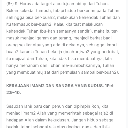
(6-) 9. Harus ada target atau tujuan hidup dari Tuhan.
Bukan sekedar tumbuh, tetapi hidup berkenan pada Tuhan,
sehingga bisa ber-buah2, melakukan kehendak Tuhan dan
itu termasuk ber-buah2. Kalau kita taat melakukan
kehendak Tuhan (bu-kan semaunya sendiri), maka itu ter-
masuk menjadi garam dan terang, menjadi berkat bagi
orang sekitar atau yang ada di dekatnya, sehingga timbul
buah2 karunia Tuhan bekerja (buah = jiwa2 yang bertobat,
itu mujizat dari Tuhan, kita tidak bisa membuatnya, kita
hanya menanam dan Tuhan me-numbuhkannya, Tuhan
yang membuat mujizat dari permulaan sampai ber-buah2).
KERAJAAN IMAM2 DAN BANGSA YANG KUDUS. 1Pet
2:9-10.
Sesudah lahir baru dan penuh dan dipimpin Roh, kita
menjadi imam2 Allah yang memerintah sebagai raja2 di
hadapan Allah dalam kekudusan. Jangan hidup sebagai
budak, tetapi sebagai raja atas daging, dunia dan iblis