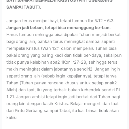
BAYI SAMPAI MEMPELAI KRISTUS (PINTUGERBANG
SAMPAI TABUT).
Jangan terus menjadi bayi, tetapi tumbuh Ibr 5:12 – 6:3.
Jangan jadi beban, tetapi bisa
menanggung be-ban.
Harus tumbuh sehingga bisa dipakai Tuhan menjadi berkat
bagi orang lain, bahkan terus meningkat sampai seperti
mempelai Kristus (Wah 12:1 calon mempelai). Tuhan bisa
pakai orang yang paling kecil dan tidak ber-daya, sekalipun
tidak punya kelebihan apa2 1Kor 1:27-28, sehingga terus
makin meningkat dalam jabatannya sendiri2. Jangan ingin
seperti orang lain (sebab ingin kepujiannya), tetapi tanya
Tuhan (Tuhan punya rencana khusus untuk setiap anak2
Allah) dan taat, itu yang terbaik bukan kehendak sendiri Pil
1:21. Jangan ambisi tetapi ingin jadi berkat dari Tuhan bagi
orang lain dengan kasih Kristus. Belajar mengerti dan taat
dari Pintu Gerbang sampai Tabut, itu luar biasa, tidak akan
keliru.