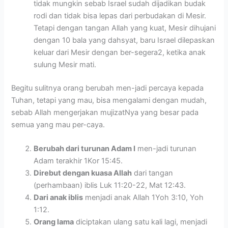
tidak mungkin sebab Israel sudah dijadikan budak
rodi dan tidak bisa lepas dari perbudakan di Mesir.
Tetapi dengan tangan Allah yang kuat, Mesir dihujani
dengan 10 bala yang dahsyat, baru Israel dilepaskan
keluar dari Mesir dengan ber-segera2, ketika anak
sulung Mesir mati.
Begitu sulitnya orang berubah men-jadi percaya kepada
Tuhan, tetapi yang mau, bisa mengalami dengan mudah,
sebab Allah mengerjakan mujizatNya yang besar pada
semua yang mau per-caya.
Berubah dari turunan Adam I
men-jadi turunan
Adam terakhir 1Kor 15:45.
Direbut dengan kuasa Allah
dari tangan
(perhambaan) iblis Luk 11:20-22, Mat 12:43.
Dari anak iblis
menjadi anak Allah 1Yoh 3:10, Yoh
1:12.
Orang lama
diciptakan ulang satu kali lagi, menjadi