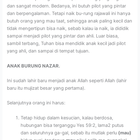
dan sangat modern. Bedanya, ini butuh pilot yang pintar
dan berpengalaman. Tetapi naik bu-rung rajawali ini hanya
butuh orang yang mau taat, sehingga anak paling kecil dan
tidak mengertipun bisa naik, sebab kalau ia naik, ia dididik
sampai menjadi pilot yang pintar dan ahli. Luar biasa,
sambil terbang, Tuhan bisa mendidik anak kecil jadi pilot
yang ahli, dan sampai di tempat tujuan.
ANAK BURUNG NAZAR.
Ini sudah lahir baru menjadi anak Allah seperti Allah (lahir
baru itu mujizat besar yang pertama).
Selanjutnya orang ini harus:
Tetap hidup dalam kesucian, kalau berdosa,
hubungan bisa terganggu Yes 59:2, lama2 putus
dan seluruhnya ga-gal, sebab itu mutlak perlu
(mau)