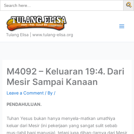
Search
Skip
for:
f
to
S
content
Tulang Elisa | www.tulang-elisa.org
M4092 – Keluaran 19:4. Dari
Mesir Sampai Kanaan
Leave a Comment
/ By
/
PENDAHULUAN.
Tuhan Yesus bukan hanya menyela-matkan umatNya
keluar dari Mesir (ini pekerjaan yang sangat sulit sebab
mus-tahil bagi manusia), tetapi juga dihan-tarnya dari Mesir