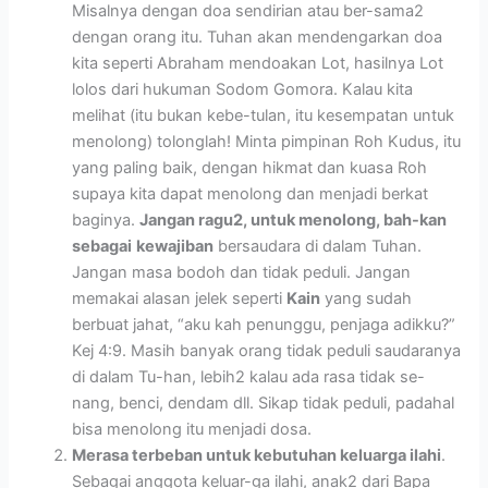
Misalnya dengan doa sendirian atau ber-sama2
dengan orang itu. Tuhan akan mendengarkan doa
kita seperti Abraham mendoakan Lot, hasilnya Lot
lolos dari hukuman Sodom Gomora. Kalau kita
melihat (itu bukan kebe-tulan, itu kesempatan untuk
menolong) tolonglah! Minta pimpinan Roh Kudus, itu
yang paling baik, dengan hikmat dan kuasa Roh
supaya kita dapat menolong dan menjadi berkat
baginya.
Jangan ragu2, untuk menolong, bah-kan
sebagai
kewajiban
bersaudara di dalam Tuhan.
Jangan masa bodoh dan tidak peduli. Jangan
memakai alasan jelek seperti
Kain
yang sudah
berbuat jahat, “aku kah penunggu, penjaga adikku?”
Kej 4:9. Masih banyak orang tidak peduli saudaranya
di dalam Tu-han, lebih2 kalau ada rasa tidak se-
nang, benci, dendam dll. Sikap tidak peduli, padahal
bisa menolong itu menjadi dosa.
Merasa terbeban untuk kebutuhan keluarga ilahi
.
Sebagai anggota keluar-ga ilahi, anak2 dari Bapa