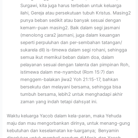
Surgawi, kita juga harus terbeban untuk keluarga
ilahi, Gereja atau persekutuan tubuh Kristus. Masing2
punya beban sedikit atau banyak sesuai dengan
kemam-puan masing2. Baik dalam segi jasmani
(menolong cara2 jasmani, juga dalam keuangan
seperti perpuluhan dan per-sembahan tatangan/
sukarela dll) is-timewa dalam segi rohani, sehingga
semua ikut memikul beban dalam doa, dalam
pelayanan sesuai dengan talenta dan pimpinan Roh,
istimewa dalam me-nyambut (Rom 15:7) dan
menggem-balakan jiwa2 Yoh 21:15-17, bahkan
bersekutu dan melayani bersama, sehingga bisa
tumbuh bersama, lebih2 untuk menghadapi akhir
zaman yang indah tetapi dahsyat ini.
Waktu keluarga Yacob dalam kela-paran, maka Yehuda
maju dan mau mengorbankan dirinya, untuk menang-gung
kebutuhan dan keselamatan ke-luarganya; Benyamin
diperlukan untuk membeli gandum di Mesir, dan Yacob