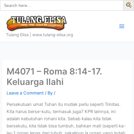
Search
Skip
for:
f
to
S
content
Tulang Elisa | www.tulang-elisa.org
M4071 – Roma 8:14-17.
Keluarga Ilahi
Leave a Comment
/ By
/
Persekutuan umat Tuhan itu mutlak perlu seperti Trinitas.
Kita harus berse-kutu, termasuk juga7 KPR lainnya, ini
adalah kebutuhan rohani kita. Sebab kalau kita tidak
bersekutu, kita tidak bisa tumbuh, bahkan mati (seperti ka-
lau 1 organ lepas dari tubuh, sekalipun ia organ yang indah,