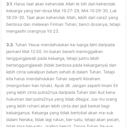
3.1.
Harus taat akan kehendak Allah le-bih dari kehendak
keluarga yang ber-dosa Mat 19:27-29, Mrk 10:29-30, Luk
18:29-30. Taat akan kehendak Allah, lebih dari cara2 yang
berdosa dan melawan Firman Tuhan; benci dosanya, tetapi
mengasihi orangnya Yd 23.
3.2.
Tuhan Yesus mendahulukan ke-luarga ilahi daripada
jasmani Mat 12:50. Ini bukan berarti meninggalkan
tanggungjawab pada keluarga, tetapi justru lebih
bertanggungjawab (tidak berdosa pada keluarganya) dan
lebih cinta sekalipun belum sehati di dalam Tuhan. Tetapi
kita harus mendahulukan Tuhan seperti Abraham
(mengorban-kan Ishak). Ayub dll. Jangan seperti Imam Eli
yang lebih cinta putra2nya daripada Tuhan dan ikut kena
hukuman dari putra2nya yang tidak ditegur. Jus-tru orang
yang lebih rohani akan lebih cinta dan jadi berkat bagi
keluarganya. Keluarga yang tidak bertobat akan ma-suk
dalam Neraka, tidak lagi rukun, ber-satu, tetapi akan pecah,
tidak bisa ber-satu, (saling benci). Tanpa Tuhan Ye-sus,