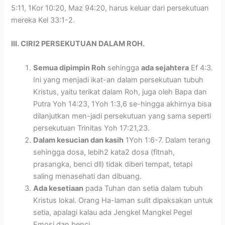
5:11, 1Kor 10:20, Maz 94:20, harus keluar dari persekutuan
mereka Kel 33:1-2.
III. CIRI2 PERSEKUTUAN DALAM ROH.
Semua dipimpin Roh
sehingga
ada sejahtera
Ef 4:3.
Ini yang menjadi ikat-an dalam persekutuan tubuh
Kristus, yaitu terikat dalam Roh, juga oleh Bapa dan
Putra Yoh 14:23, 1Yoh 1:3,6 se-hingga akhirnya bisa
dilanjutkan men-jadi persekutuan yang sama seperti
persekutuan Trinitas Yoh 17:21,23.
Dalam kesucian dan kasih
1Yoh 1:6-7. Dalam terang
sehingga dosa, lebih2 kata2 dosa (fitnah,
prasangka, benci dll) tidak diberi tempat, tetapi
saling menasehati dan dibuang.
Ada kesetiaan
pada Tuhan dan setia dalam tubuh
Kristus lokal. Orang Ha-laman sulit dipaksakan untuk
setia, apalagi kalau ada Jengkel Mangkel Pegel
Emosi dan benci.