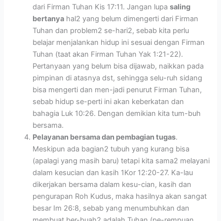
dari Firman Tuhan Kis 17:11. Jangan lupa
saling
bertanya
hal2 yang belum dimengerti dari Firman
Tuhan dan problem2 se-hari2, sebab kita perlu
belajar menjalankan hidup ini sesuai dengan Firman
Tuhan (taat akan Firman Tuhan Yak 1:21-22).
Pertanyaan yang belum bisa dijawab, naikkan pada
pimpinan di atasnya dst, sehingga selu-ruh sidang
bisa mengerti dan men-jadi penurut Firman Tuhan,
sebab hidup se-perti ini akan keberkatan dan
bahagia Luk 10:26. Dengan demikian kita tum-buh
bersama.
Pelayanan bersama dan pembagian tugas
.
Meskipun ada bagian2 tubuh yang kurang bisa
(apalagi yang masih baru) tetapi kita sama2 melayani
dalam kesucian dan kasih 1Kor 12:20-27. Ka-lau
dikerjakan bersama dalam kesu-cian, kasih dan
pengurapan Roh Kudus, maka hasilnya akan sangat
besar Im 26:8, sebab yang menumbuhkan dan
membuat ber-buah2 adalah Tuhan (pe-rempuan