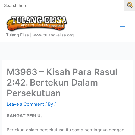
Search
Skip
for:
f
to
S
content
Tulang Elisa | www.tulang-elisa.org
M3963 – Kisah Para Rasul
2:42. Bertekun Dalam
Persekutuan
Leave a Comment
/ By
/
SANGAT PERLU.
Bertekun dalam persekutuan itu sama pentingnya dengan