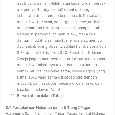
nasib yang sama, intelek) atau kepentingan bersa-
ma lainnya (hobby, sama2 dapat un-tung,
kebencian atau dendam bersama dll). Persekutuan
manusiawi ini
netral,
sehingga bisa menjadi
baik
atau
jahat
dan bisa
kuat
bisa setia sampai mati.
Karena ini persekutuan manusiawi, maka iblis
dengan mudah bisa masuk, memperalat, menipu
dsb, sebab orang dosa itu adalah hamba dosa Yoh
8:34 dan milik iblis 1Yoh 3:10. Sebab itu di dalam
Gereja jangan membentuk atau timbul persekutuan
manusiawi (misal-nya tekun bersekutu karena
sama2 mu-da, nasibnya sama, selera daging yang
sama, suku yang sama dll) sebab iblis dengan
mudah bisa masuk dan bekerja di dalamnya, dan
bisa kuat melawan Allah!
Persekutuan dalam Tuhan.
B.1. Persekutuan Halaman
(seperti
Tiang2 Pagar
Halaman).
Sama2 perca-ya Tuhan Yesus, tingkat Halaman: