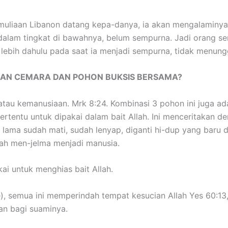
uliaan Libanon datang kepa-danya, ia akan mengalaminya
alam tingkat di bawahnya, belum sempurna. Jadi orang semp
 lebih dahulu pada saat ia menjadi sempurna, tidak menun
 DAN CEMARA DAN POHON BUKSIS BERSAMA?
tau kemanusiaan. Mrk 8:24. Kombinasi 3 pohon ini juga ada
ertentu untuk dipakai dalam bait Allah. Ini menceritakan 
p lama sudah mati, sudah lenyap, diganti hi-dup yang baru d
udah men-jelma menjadi manusia.
kai untuk menghias bait Allah.
ree), semua ini memperindah tempat kesucian Allah Yes 60:1
an bagi suaminya.