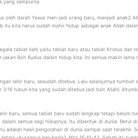
eja yang sempurna.
 oleh darah Yesus men-jadi orang baru, menjadi anak2 All
ab itu kita harus sudah mahir hidup sebagai anak Allah dalam
egala tabiat ilahi yaitu tabiat baru atau tabiat Kristus da
r-jakan Roh Kudus dalam hidup kita. Ini semua makin lama
gan lahir baru, sesudah ditebus. Lalu selanjutnya tumbuh 
3:16 tubuh kita yang sudah ditebus jadi bait Allah) ditum
hir baru, semua tabiat baru sudah lengkap tetapi belum 
dalam semua segi hidupnya. Itu dibentuk di dunia. Betul di
 itu adalah hasil pengolahan di dunia sampai saat terakhir
, tetapi ukurannya ber-beda2 1Kor 15:41-43. Sebab itu tumb