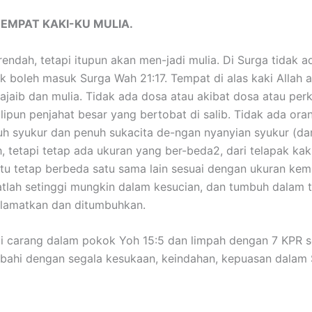
EMPAT KAKI-KU MULIA.
rendah, tetapi itupun akan men-jadi mulia. Di Surga tidak 
ak boleh masuk Surga Wah 21:17. Tempat di alas kaki Allah
jaib dan mulia. Tidak ada dosa atau akibat dosa atau perk
alipun penjahat besar yang bertobat di salib. Tidak ada o
nuh syukur dan penuh sukacita de-ngan nyanyian syukur (da
tetapi tetap ada ukuran yang ber-beda2, dari telapak kak
tu tetap berbeda satu sama lain sesuai dengan ukuran kemu
lah setinggi mungkin dalam kesucian, dan tumbuh dalam ta
elamatkan dan ditumbuhkan.
rti carang dalam pokok Yoh 15:5 dan limpah dengan 7 KPR 
mbahi dengan segala kesukaan, keindahan, kepuasan dalam 