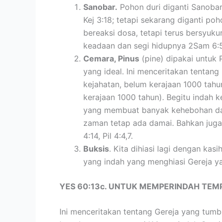
Sanobar.
Pohon duri diganti Sanobar
Kej 3:18; tetapi sekarang diganti poh
bereaksi dosa, tetapi terus bersyu
keadaan dan segi hidupnya 2Sam 6:5, 
Cemara, Pinus
(pine) dipakai untuk
yang ideal. Ini menceritakan tentan
kejahatan, belum kerajaan 1000 tahu
kerajaan 1000 tahun). Begitu indah k
yang membuat banyak kehebohan dan
zaman tetap ada damai. Bahkan juga
4:14, Pil 4:4,7.
Buksis
. Kita dihiasi lagi dengan kasi
yang indah yang menghiasi Gereja ya
YES 60:13c. UNTUK MEMPERINDAH TEM
Ini menceritakan tentang Gereja yang tum