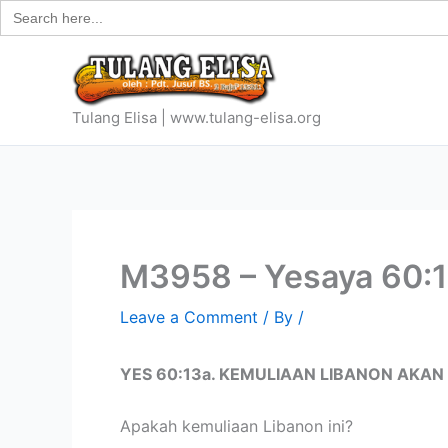
Search
Skip
for:
to
content
Tulang Elisa | www.tulang-elisa.org
M3958 – Yesaya 60:1
Leave a Comment
/ By
/
YES 60:13a. KEMULIAAN LIBANON AKA
Apakah kemuliaan Libanon ini?