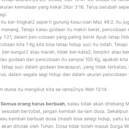
h ukuran kemuliaan yang kekal 2Kor 3:18. Terus berubah seper
agi.
 itu ber-tingkat2 seperti gunung kesu-cian Maz 48:2. Itu 
a menang. Tetapi kalau godaan itu makin berat, pencobaan m
 Ay 1:21, dalam pen-cobaan yang paling berat Ayub tetap hi
cobaan kita 1 Kg kita bisa tetap hidup suci itu indah. Tetap
ak ber-sungut2 atau marah, tidak ber-kata2, berpikir atau be
 kalau godaan dan pencobaan itu sampai 100 Kg, apakah kita
i, tetap suci dalam godaan berapapun, yang tidak terbatas, P
stus, dalam segala segi hidup dan dalam ukuran pencobaan
m dunia itu mengikut kita se-lama2nya Wah 13:14.
?
Semua orang harus berbuah,
kalau tidak akan ditebang Ma
 sesudah bertobat, jangan kembali da-lam dosa. Sekalipun
lau kembali berbuat dosa (masih bisa selagi hidup, yaitu k
a akan ditolak oleh Tuhan. Dosa tidak boleh masuk Surga W