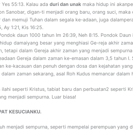
 Yes 55:13. Kalau ada
duri dan unak
maka hidup ini akanp
on Sanobar, digan-ti menjadi orang baru, orang suci, maka o
kur dan memuji Tuhan dalam segala ke-adaan, juga dalamp
Ay 1:21, Kis 16:25.
 Pondok daun 1000 tahun Im 26:39, Neh 8:15. Pondok Daun 
g hidup damaiyang besar yang menghiasi Ge-reja akhir zam
n, tetapi dalam Gereja akhir zaman yang menjadi sempurna 
eadaan Gereja dalam zaman ke-emasan dalam 3,5 tahun I. Se
 ke-kacauan dan penuh dengan dosa dan kejahatan yang 
 dalam zaman sekarang, asal Roh Kudus memancar dalam hat
h ilahi seperti Kristus, tabiat baru dan perbuatan2 seperti Kr
ng menjadi sempurna. Luar biasa!
PAT KESUCIANKU.
buh menjadi sempurna, seperti mempelai perempuan yang di