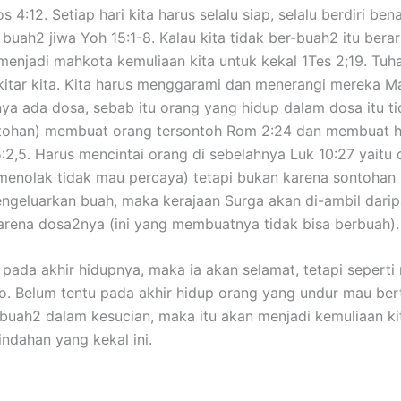
4:12. Setiap hari kita harus selalu siap, selalu berdiri ben
buah2 jiwa Yoh 15:1-8. Kalau kita tidak ber-buah2 itu bera
menjadi mahkota kemuliaan kita untuk kekal 1Tes 2;19. Tuh
kitar kita. Kita harus menggarami dan menerangi mereka Mat
anya ada dosa, sebab itu orang yang hidup dalam dosa itu
n-tohan) membuat orang tersontoh Rom 2:24 dan membuat hi
5:2,5. Harus mencintai orang di sebelahnya Luk 10:27 yait
 menolak tidak mau percaya) tetapi bukan karena sontohan
engeluarkan buah, maka kerajaan Surga akan di-ambil dari
rena dosa2nya (ini yang membuatnya tidak bisa berbuah).
pada akhir hidupnya, maka ia akan selamat, tetapi seperti 
ko. Belum tentu pada akhir hidup orang yang undur mau ber
-buah2 dalam kesucian, maka itu akan menjadi kemuliaan ki
ndahan yang kekal ini.