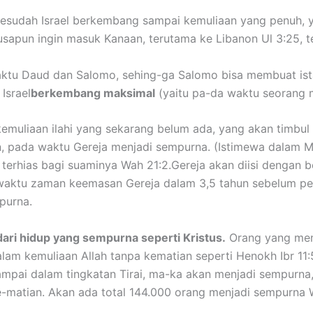
sesudah Israel berkembang sampai kemuliaan yang penuh, ya
 Musapun ingin masuk Kanaan, terutama ke Libanon Ul 3:25, 
ktu Daud dan Salomo, sehing-ga Salomo bisa membuat ista
Israel
berkembang maksimal
(yaitu pa-da waktu seorang 
muliaan ilahi yang sekarang belum ada, yang akan timbul 
n, pada waktu Gereja menjadi sempurna. (Istimewa dalam M
terhias bagi suaminya Wah 21:2.Gereja akan diisi dengan 
a waktu zaman keemasan Gereja dalam 3,5 tahun sebelum p
purna.
ari hidup yang sempurna seperti Kristus.
Orang yang menj
am kemuliaan Allah tanpa kematian seperti Henokh Ibr 11:5, 
ampai dalam tingkatan Tirai, ma-ka akan menjadi sempurna,
e-matian. Akan ada total 144.000 orang menjadi sempurna