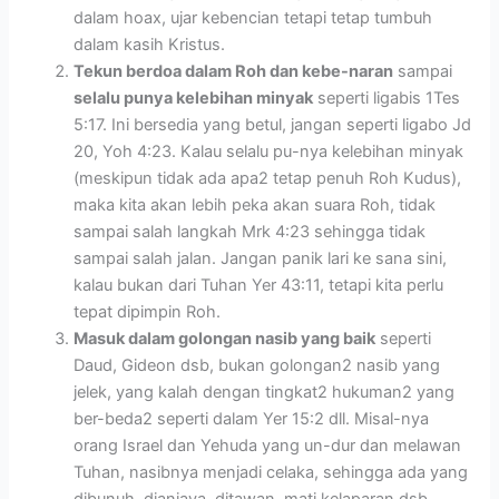
dalam hoax, ujar kebencian tetapi tetap tumbuh
dalam kasih Kristus.
Tekun berdoa dalam Roh dan kebe-naran
sampai
selalu punya kelebihan minyak
seperti ligabis 1Tes
5:17. Ini bersedia yang betul, jangan seperti ligabo Jd
20, Yoh 4:23. Kalau selalu pu-nya kelebihan minyak
(meskipun tidak ada apa2 tetap penuh Roh Kudus),
maka kita akan lebih peka akan suara Roh, tidak
sampai salah langkah Mrk 4:23 sehingga tidak
sampai salah jalan. Jangan panik lari ke sana sini,
kalau bukan dari Tuhan Yer 43:11, tetapi kita perlu
tepat dipimpin Roh.
Masuk dalam golongan nasib yang baik
seperti
Daud, Gideon dsb, bukan golongan2 nasib yang
jelek, yang kalah dengan tingkat2 hukuman2 yang
ber-beda2 seperti dalam Yer 15:2 dll. Misal-nya
orang Israel dan Yehuda yang un-dur dan melawan
Tuhan, nasibnya menjadi celaka, sehingga ada yang
dibunuh, dianiaya, ditawan, mati kelaparan dsb.