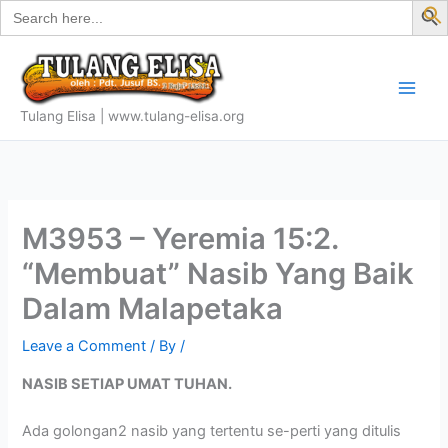
Search
Skip
for:
f
to
S
content
Tulang Elisa | www.tulang-elisa.org
M3953 – Yeremia 15:2.
“Membuat” Nasib Yang Baik
Dalam Malapetaka
Leave a Comment
/ By
/
NASIB SETIAP UMAT TUHAN.
Ada golongan2 nasib yang tertentu se-perti yang ditulis