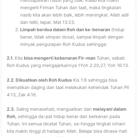
mendapatkan nasib yang baik. Kalau kita makin
mengerti Firman Tuhan dan taat, maka tingkatan
nasib kita akan lebih baik, lebih meningkat. Allah adil
dan teliti, tepat. Mat 13:23.
Limpah berdoa dalam Roh dan ke-benaran
(hidup
benar, tidak simpan dosa), sampai limpah dengan
minyak pengurapan Roh Kudus sehingga:
2.1.
Kita
bisa mengerti kebenaran Fir-man
Tuhan, sebab
Roh Kudus yang mengajarkannya 1Yoh 2:20,27, Yoh 16:13.
2.2. Dikuatkan oleh Roh Kudus
Kis 1:8 sehingga bisa
mematikan daging dan taat melakukan kehendak Tuhan Pil
4:13, Zak 4:16.
2.3.
Saling menasehati, menguatkan dan
melayani dalam
Roh,
sehingga da-pat hidup benar dan berkenan pada
Tuhan. Ini semua dicatat Tuhan, se-hingga tingkat rohani
kita makin tinggi di hadapan Allah. Belajar bisa dinase-hati