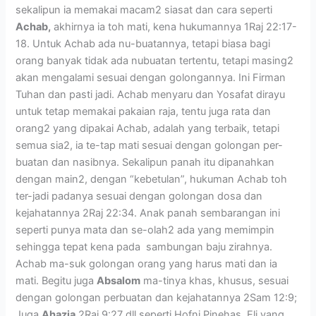
sekalipun ia memakai macam2 siasat dan cara seperti
Achab,
akhirnya ia toh mati, kena hukumannya 1Raj 22:17-
18. Untuk Achab ada nu-buatannya, tetapi biasa bagi
orang banyak tidak ada nubuatan tertentu, tetapi masing2
akan mengalami sesuai dengan golongannya. Ini Firman
Tuhan dan pasti jadi. Achab menyaru dan Yosafat dirayu
untuk tetap memakai pakaian raja, tentu juga rata dan
orang2 yang dipakai Achab, adalah yang terbaik, tetapi
semua sia2, ia te-tap mati sesuai dengan golongan per-
buatan dan nasibnya. Sekalipun panah itu dipanahkan
dengan main2, dengan “kebetulan”, hukuman Achab toh
ter-jadi padanya sesuai dengan golongan dosa dan
kejahatannya 2Raj 22:34. Anak panah sembarangan ini
seperti punya mata dan se-olah2 ada yang memimpin
sehingga tepat kena pada sambungan baju zirahnya.
Achab ma-suk golongan orang yang harus mati dan ia
mati. Begitu juga
Absalom
ma-tinya khas, khusus, sesuai
dengan golongan perbuatan dan kejahatannya 2Sam 12:9;
Juga
Ahazia
2Raj 9:27 dll seperti Hofni Pinehas, Eli yang