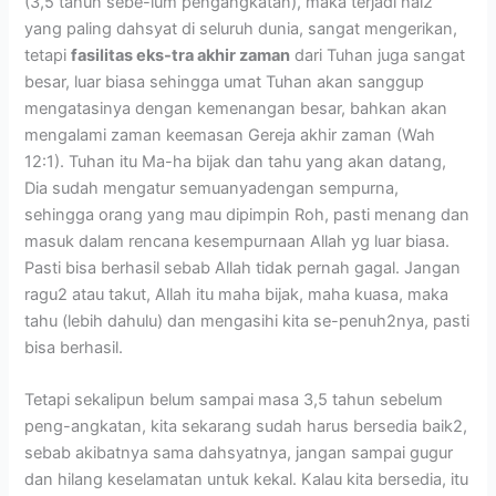
(3,5 tahun sebe-lum pengangkatan), maka terjadi hal2
yang paling dahsyat di seluruh dunia, sangat mengerikan,
tetapi
fasilitas eks-tra akhir zaman
dari Tuhan juga sangat
besar, luar biasa sehingga umat Tuhan akan sanggup
mengatasinya dengan kemenangan besar, bahkan akan
mengalami zaman keemasan Gereja akhir zaman (Wah
12:1). Tuhan itu Ma-ha bijak dan tahu yang akan datang,
Dia sudah mengatur semuanyadengan sempurna,
sehingga orang yang mau dipimpin Roh, pasti menang dan
masuk dalam rencana kesempurnaan Allah yg luar biasa.
Pasti bisa berhasil sebab Allah tidak pernah gagal. Jangan
ragu2 atau takut, Allah itu maha bijak, maha kuasa, maka
tahu (lebih dahulu) dan mengasihi kita se-penuh2nya, pasti
bisa berhasil.
Tetapi sekalipun belum sampai masa 3,5 tahun sebelum
peng-angkatan, kita sekarang sudah harus bersedia baik2,
sebab akibatnya sama dahsyatnya, jangan sampai gugur
dan hilang keselamatan untuk kekal. Kalau kita bersedia, itu