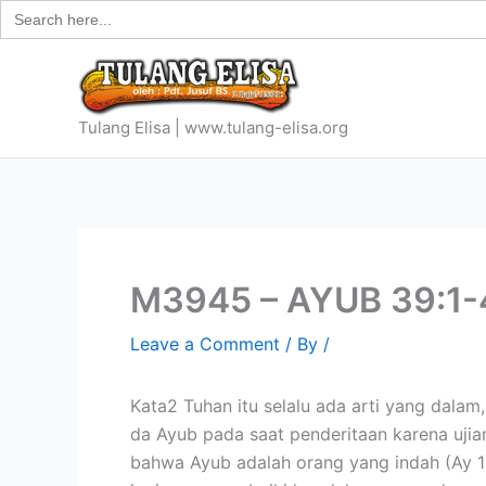
Search
Skip
for:
to
content
Tulang Elisa | www.tulang-elisa.org
M3945 – AYUB 39:1-
Leave a Comment
/ By
/
Kata2 Tuhan itu selalu ada arti yang dala
da Ayub pada saat penderitaan karena ujia
bahwa Ayub adalah orang yang indah (Ay 1:1