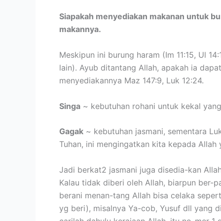
Siapakah menyediakan makanan untuk bur
makannya.
Meskipun ini burung haram (Im 11:15, Ul 1
lain). Ayub ditantang Allah, apakah ia da
menyediakannya Maz 147:9, Luk 12:24.
Singa
~ kebutuhan rohani untuk kekal ya
Gagak
~ kebutuhan jasmani, sementara Luk 
Tuhan, ini mengingatkan kita kepada Alla
Jadi berkat2 jasmani juga disedia-kan Allah
Kalau tidak diberi oleh Allah, biarpun ber-
berani menan-tang Allah bisa celaka seperti
yg beri), misalnya Ya-cob, Yusuf dll yang d
carilah dahulu kerajaan Allah, itu no-mer