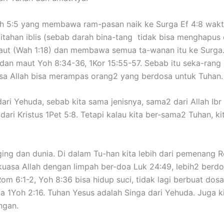
 5:5 yang membawa ram-pasan naik ke Surga Ef 4:8 waktu
tahan iblis (sebab darah bina-tang tidak bisa menghapus 
t (Wah 1:18) dan membawa semua ta-wanan itu ke Surga. 
an maut Yoh 8:34-36, 1Kor 15:55-57. Sebab itu seka-rang 
asa Allah bisa merampas orang2 yang berdosa untuk Tuhan. 
dari Yehuda, sebab kita sama jenisnya, sama2 dari Allah Ibr 
ari Kristus 1Pet 5:8. Tetapi kalau kita ber-sama2 Tuhan, kit
ging dan dunia. Di dalam Tu-han kita lebih dari pemenang 
ki kuasa Allah dengan limpah ber-doa Luk 24:49, lebih2 ber
m 6:1-2, Yoh 8:36 bisa hidup suci, tidak lagi berbuat dos
ia 1Yoh 2:16. Tuhan Yesus adalah Singa dari Yehuda. Juga k
ngan.