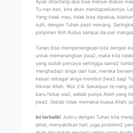
Ayub ditantang apa bisa menye-diakan mang
Tu-han beri, kita akan mendapatkannya. Leb
Yang tidak mau, tidak bisa dipaksa, biarka
sulit, dengan Tuhan pasti menang. Seringk
pimpinan Roh Kudus sampai da-pat mangsa 
Tuhan bisa memperlengkapi kita dengan kua
untuk memenangkan jiwa2, maka kita tidak
yang sudah percaya sehingga sama2 tumbuh
menghadapi singa dari luar, mereka bersem
keluar sebagai singa merebut jiwa2 bagi T
hikmat Allah. 1Kor 2:4. Sekalipun te-nang 
baru hidup sia2, sebab punya Allah yang h
jiwa2. Sebab tidak memakai kuasa Allah, ja
Ini terbalik!
Justru dengan Tuhan kita menjadi
jahat, menyakitkan hati, juga problem2 yan
akan dipuaskan se-perti selera singa muda,