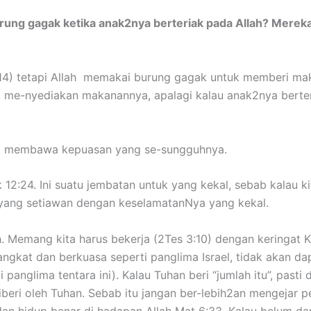
ung gagak ketika anak2nya berteriak pada Allah? Mereka
4:14) tetapi Allah memakai burung gagak untuk memberi ma
pat me-nyediakan makanannya, apalagi kalau anak2nya berte
ng membawa kepuasan yang se-sungguhnya.
12:24. Ini suatu jembatan untuk yang kekal, sebab kalau ki
h yang setiawan dengan keselamatanNya yang kekal.
. Memang kita harus bekerja (2Tes 3:10) dengan keringat Kej 
pangkat dan berkuasa seperti panglima Israel, tidak akan d
 panglima tentara ini). Kalau Tuhan beri “jumlah itu”, pasti
iberi oleh Tuhan. Sebab itu jangan ber-lebih2an mengejar pe
 1 dan hidup benar di hadapan Allah Mat 6:33. Kalau belum 