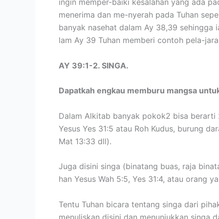
ingin memper-baiki kesalahan yang ada p
menerima dan me-nyerah pada Tuhan seper
banyak nasehat dalam Ay 38,39 sehingga ia
lam Ay 39 Tuhan memberi contoh pela-jaran
AY 39:1-2. SINGA.
Dapatkah engkau memburu mangsa untuk
Dalam Alkitab banyak pokok2 bisa berarti 2 
Yesus Yes 31:5 atau Roh Kudus, burung dara 
Mat 13:33 dll).
Juga disini singa (binatang buas, raja binat
han Yesus Wah 5:5, Yes 31:4, atau orang yan
Tentu Tuhan bicara tentang singa dari piha
menuliskan disini dan menunjukkan singa d