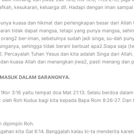
fkah, kesukaran, keluarga dll. Hadapi dengan iman sampai 
punya kuasa dan hikmat dan perlengkapan besar dari Allah 
paran tidak dapat mangsa, tetapi yang punya mangsa, sehi
i orang2 ber-iman, sebetulnya sudah jadi singa, su-dah pu
 singanya, sehingga tidak berani berbuat apa2.Siapa saja (t
 Percayalah Tuhan Yesus dan kita adalah Singa dari Allah.
dan kuasa Allah dan menangkan jiwa2, pasti menang dan p
K MASUK DALAM SARANGNYA.
1Kor 3:16 yaitu tempat doa Mat 21:13. Selalu berdoa dalam 
 oleh Roh Kudus bagi kita kepada Bapa Rom 8:26-27. Dan
n dipimpin Roh.
-gahan kita Gal 6:14. Banggalah kalau ki-ta menderita kare