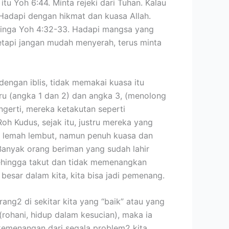
u Yoh 6:44. Minta rejeki dari Tuhan. Kalau
. Hadapi dengan hikmat dan kuasa Allah.
i singa Yoh 4:32-33. Hadapi mangsa yang
etapi jangan mudah menyerah, terus minta
engan iblis, tidak memakai kuasa itu
ru (angka 1 dan 2) dan angka 3, (menolong
erti, mereka ketakutan seperti
oh Kudus, sejak itu, justru mereka yang
pi lemah lembut, namun penuh kuasa dan
 Banyak orang beriman yang sudah lahir
 sehingga takut dan tidak memenangkan
besar dalam kita, kita bisa jadi pemenang.
rang2 di sekitar kita yang “baik” atau yang
(rohani, hidup dalam kesucian), maka ia
a kemenangan dari segala problem2 kita