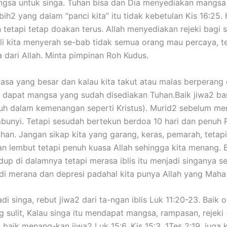
sa untuk singa. Tuhan bisa dan Dia menyediakan mangsa it
ih2 yang dalam “panci kita” itu tidak kebetulan Kis 16:25
n tetapi tetap doakan terus. Allah menyediakan rejeki bag
ali kita menyerah se-bab tidak semua orang mau percaya, t
dari Allah. Minta pimpinan Roh Kudus.
sa yang besar dan kalau kita takut atau malas berperang d
 dapat mangsa yang sudah disediakan Tuhan.Baik jiwa2 ba
 dalam kemenangan seperti Kristus). Murid2 sebelum meng
bunyi. Tetapi sesudah bertekun berdoa 10 hari dan penuh R
uhan. Jangan sikap kita yang garang, keras, pemarah, teta
dan lembut tetapi penuh kuasa Allah sehingga kita menang.
idup di dalamnya tetapi merasa iblis itu menjadi singanya
di merana dan depresi padahal kita punya Allah yang Maha 
 singa, rebut jiwa2 dari ta-ngan iblis Luk 11:20-23. Baik o
g sulit, Kalau singa itu mendapat mangsa, rampasan, rejeki 
 baik menang-kan jiwa2 Luk 15:6, Kis 15:3, 1Tes 2:19, jug