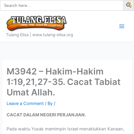
Search
Skip
for:
f
to
S
content
Tulang Elisa | www.tulang-elisa.org
M3942 – Hakim-Hakim
1:19,21,27-35. Cacat Tabiat
Umat Allah.
Leave a Comment
/ By
/
CACAT DALAM NEGERI PERJANJIAN.
Pada waktu Yusak memimpin Israel menaklukkan Kanaan,