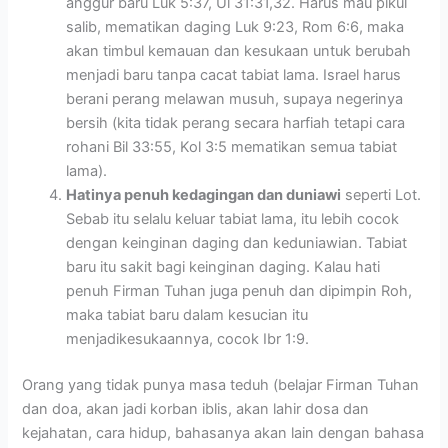
anggur baru Luk 5:37, Ul 31:31,32. Harus mau pikul
salib, mematikan daging Luk 9:23, Rom 6:6, maka
akan timbul kemauan dan kesukaan untuk berubah
menjadi baru tanpa cacat tabiat lama. Israel harus
berani perang melawan musuh, supaya negerinya
bersih (kita tidak perang secara harfiah tetapi cara
rohani Bil 33:55, Kol 3:5 mematikan semua tabiat
lama).
Hatinya penuh kedagingan dan duniawi
seperti Lot.
Sebab itu selalu keluar tabiat lama, itu lebih cocok
dengan keinginan daging dan keduniawian. Tabiat
baru itu sakit bagi keinginan daging. Kalau hati
penuh Firman Tuhan juga penuh dan dipimpin Roh,
maka tabiat baru dalam kesucian itu
menjadikesukaannya, cocok Ibr 1:9.
Orang yang tidak punya masa teduh (belajar Firman Tuhan
dan doa, akan jadi korban iblis, akan lahir dosa dan
kejahatan, cara hidup, bahasanya akan lain dengan bahasa