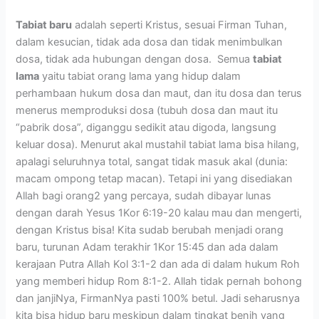
Tabiat baru
adalah seperti Kristus, sesuai Firman Tuhan,
dalam kesucian, tidak ada dosa dan tidak menimbulkan
dosa, tidak ada hubungan dengan dosa. Semua
tabiat
lama
yaitu tabiat orang lama yang hidup dalam
perhambaan hukum dosa dan maut, dan itu dosa dan terus
menerus memproduksi dosa (tubuh dosa dan maut itu
“pabrik dosa”, diganggu sedikit atau digoda, langsung
keluar dosa). Menurut akal mustahil tabiat lama bisa hilang,
apalagi seluruhnya total, sangat tidak masuk akal (dunia:
macam ompong tetap macan). Tetapi ini yang disediakan
Allah bagi orang2 yang percaya, sudah dibayar lunas
dengan darah Yesus 1Kor 6:19-20 kalau mau dan mengerti,
dengan Kristus bisa! Kita sudab berubah menjadi orang
baru, turunan Adam terakhir 1Kor 15:45 dan ada dalam
kerajaan Putra Allah Kol 3:1-2 dan ada di dalam hukum Roh
yang memberi hidup Rom 8:1-2. Allah tidak pernah bohong
dan janjiNya, FirmanNya pasti 100% betul. Jadi seharusnya
kita bisa hidup baru meskipun dalam tingkat benih yang