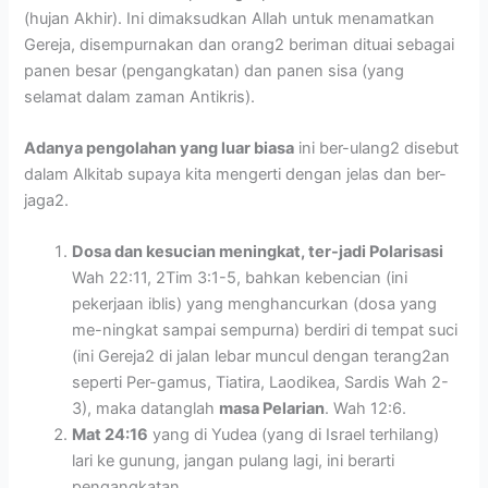
(hujan Akhir). Ini dimaksudkan Allah untuk menamatkan
Gereja, disempurnakan dan orang2 beriman dituai sebagai
panen besar (pengangkatan) dan panen sisa (yang
selamat dalam zaman Antikris).
Adanya pengolahan yang luar biasa
ini ber-ulang2 disebut
dalam Alkitab supaya kita mengerti dengan jelas dan ber-
jaga2.
Dosa dan kesucian meningkat, ter-jadi Polarisasi
Wah 22:11, 2Tim 3:1-5, bahkan kebencian (ini
pekerjaan iblis) yang menghancurkan (dosa yang
me-ningkat sampai sempurna) berdiri di tempat suci
(ini Gereja2 di jalan lebar muncul dengan terang2an
seperti Per-gamus, Tiatira, Laodikea, Sardis Wah 2-
3), maka datanglah
masa Pelarian
. Wah 12:6.
Mat 24:16
yang di Yudea (yang di Israel terhilang)
lari ke gunung, jangan pulang lagi, ini berarti
pengangkatan.