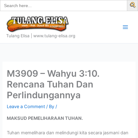
Search
Skip
for:
f
to
S
content
Tulang Elisa | www.tulang-elisa.org
M3909 – Wahyu 3:10.
Rencana Tuhan Dan
Perlindungannya
Leave a Comment
/ By
/
MAKSUD PEMELIHARAAN TUHAN.
Tuhan memelihara dan melindungi kita secara jasmani dan