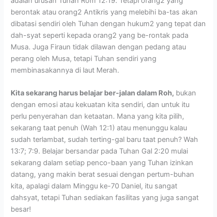
adalah urusan Tuhan Rom 12:19. Tetapi orang2 yang
berontak atau orang2 Antikris yang melebihi ba-tas akan
dibatasi sendiri oleh Tuhan dengan hukum2 yang tepat dan
dah-syat seperti kepada orang2 yang be-rontak pada
Musa. Juga Firaun tidak dilawan dengan pedang atau
perang oleh Musa, tetapi Tuhan sendiri yang
membinasakannya di laut Merah.
Kita sekarang harus belajar ber-jalan dalam Roh,
bukan
dengan emosi atau kekuatan kita sendiri, dan untuk itu
perlu penyerahan dan ketaatan. Mana yang kita pilih,
sekarang taat penuh (Wah 12:1) atau menunggu kalau
sudah terlambat, sudah terting-gal baru taat penuh? Wah
13:7; 7:9. Belajar bersandar pada Tuhan Gal 2:20 mulai
sekarang dalam setiap penco-baan yang Tuhan izinkan
datang, yang makin berat sesuai dengan pertum-buhan
kita, apalagi dalam Minggu ke-70 Daniel, itu sangat
dahsyat, tetapi Tuhan sediakan fasilitas yang juga sangat
besar!