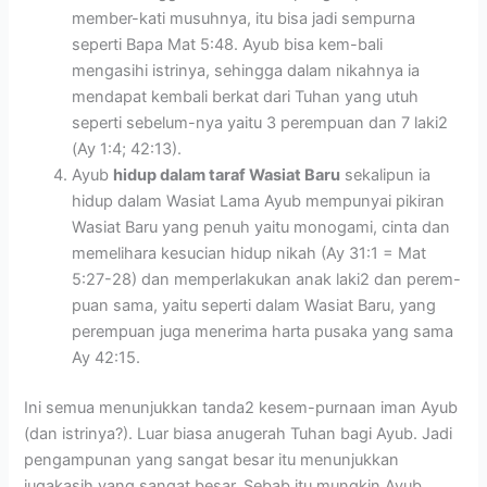
member-kati musuhnya, itu bisa jadi sempurna
seperti Bapa Mat 5:48. Ayub bisa kem-bali
mengasihi istrinya, sehingga dalam nikahnya ia
mendapat kembali berkat dari Tuhan yang utuh
seperti sebelum-nya yaitu 3 perempuan dan 7 laki2
(Ay 1:4; 42:13).
Ayub
hidup dalam taraf Wasiat Baru
sekalipun ia
hidup dalam Wasiat Lama Ayub mempunyai pikiran
Wasiat Baru yang penuh yaitu monogami, cinta dan
memelihara kesucian hidup nikah (Ay 31:1 = Mat
5:27-28) dan memperlakukan anak laki2 dan perem-
puan sama, yaitu seperti dalam Wasiat Baru, yang
perempuan juga menerima harta pusaka yang sama
Ay 42:15.
Ini semua menunjukkan tanda2 kesem-purnaan iman Ayub
(dan istrinya?). Luar biasa anugerah Tuhan bagi Ayub. Jadi
pengampunan yang sangat besar itu menunjukkan
jugakasih yang sangat besar. Sebab itu mungkin Ayub