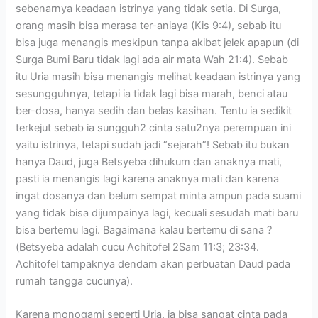
sebenarnya keadaan istrinya yang tidak setia. Di Surga,
orang masih bisa merasa ter-aniaya (Kis 9:4), sebab itu
bisa juga menangis meskipun tanpa akibat jelek apapun (di
Surga Bumi Baru tidak lagi ada air mata Wah 21:4). Sebab
itu Uria masih bisa menangis melihat keadaan istrinya yang
sesungguhnya, tetapi ia tidak lagi bisa marah, benci atau
ber-dosa, hanya sedih dan belas kasihan. Tentu ia sedikit
terkejut sebab ia sungguh2 cinta satu2nya perempuan ini
yaitu istrinya, tetapi sudah jadi “sejarah”! Sebab itu bukan
hanya Daud, juga Betsyeba dihukum dan anaknya mati,
pasti ia menangis lagi karena anaknya mati dan karena
ingat dosanya dan belum sempat minta ampun pada suami
yang tidak bisa dijumpainya lagi, kecuali sesudah mati baru
bisa bertemu lagi. Bagaimana kalau bertemu di sana ?
(Betsyeba adalah cucu Achitofel 2Sam 11:3; 23:34.
Achitofel tampaknya dendam akan perbuatan Daud pada
rumah tangga cucunya).
Karena monogami seperti Uria, ia bisa sangat cinta pada