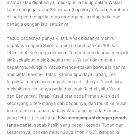
diambil atau dipakainya, meskipun ia hidup dalam Wasiat
Lama dan juga orang2 beriman (bapaknya Yacub, Abraham
dll poligami) tetapi ia tetap monogami, ia tetap setia dan
bahagia dengan istri satu2nya.
Yacub bapaknya punya 4 istri. Anak biasanya meniru
bapaknya seperti Salomo meniru Daud bahkan 100 kali
lebih jahat, sehingga dihukum Tuhan dan hidupnya menjadi
sia2 sekalipun mula2 begitu mulia. Yusuf tidak meniru
bapaknya. Mungkin Yacub mence-ritakan bahwa ia hanya
mencintai Ra-chel, tetapi karena tipu daya Laban, Lea
terpaksa menyelusup masuk menjadi istrinya. Yacob juga
melebihkan cin-tanya pada dua anak Rachel yaitu Yusuf
dan Benyamin. Tetapi Yusuf taat pada Firman Allah dari
kecil (yang diteri-manya dari bapaknya, dari mulut ke mulut
turun temurun sebab pada waktu itu belum ada Firman
yang tertulis). Yusuf juga
bisa mengampuni dengan penuh
tanpa cacat
, sebab kasih yang besar (kepada Tuhan dan
sesamanya, bahkan musuh2nya 1Yoh 4:20), bahkan ia