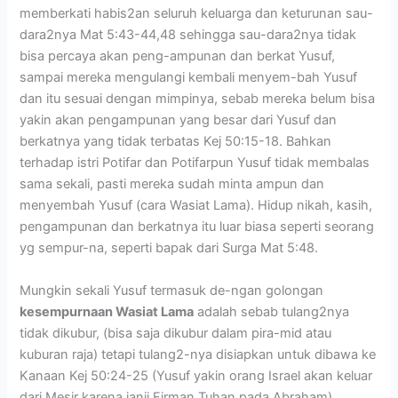
memberkati habis2an seluruh keluarga dan keturunan sau-
dara2nya Mat 5:43-44,48 sehingga sau-dara2nya tidak
bisa percaya akan peng-ampunan dan berkat Yusuf,
sampai mereka mengulangi kembali menyem-bah Yusuf
dan itu sesuai dengan mimpinya, sebab mereka belum bisa
yakin akan pengampunan yang besar dari Yusuf dan
berkatnya yang tidak terbatas Kej 50:15-18. Bahkan
terhadap istri Potifar dan Potifarpun Yusuf tidak membalas
sama sekali, pasti mereka sudah minta ampun dan
menyembah Yusuf (cara Wasiat Lama). Hidup nikah, kasih,
pengampunan dan berkatnya itu luar biasa seperti seorang
yg sempur-na, seperti bapak dari Surga Mat 5:48.
Mungkin sekali Yusuf termasuk de-ngan golongan
kesempurnaan Wasiat Lama
adalah sebab tulang2nya
tidak dikubur, (bisa saja dikubur dalam pira-mid atau
kuburan raja) tetapi tulang2-nya disiapkan untuk dibawa ke
Kanaan Kej 50:24-25 (Yusuf yakin orang Israel akan keluar
dari Mesir karena janji Firman Tuhan pada Abraham).