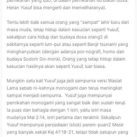
pernikahan yang suci; di dalam pernikahan itu bukan dosa.
Heran Yusuf bisa mengerti dan memeliharanya).
Tentu lebih baik semua orang yang “sempat” lahir baru dari
masa muda, tetap hidup dalam kesucian seperti Yusuf,
sekalipun cara hidup dan budaya dosa orang2 di
sekitarnya seperti lum-pur atau seperti Banjir tsunami yang
menghanyutkan (dengan adanya por-nografi, homo dan
budaya Sodom Go-mora), Orang yang tetap hidup dalam
kesucian hasilnya akan seperti Yusuf, luar biasa.
Mungkin satu kali Yusuf juga jadi sempurna versi Wasiat
Lama sebab ni-kahnya monogami dan terus meningkat
sampai menjadi sempurna. Yusuf juga mempunyai
pernikahan monogami yang sangat baik dan sudah teruji.
Ia puas dan bahagia dengan 1 istri, yaitu istri masa
mudanya Mal 2:14, istri pertama dan terakhir. Sekalipun
Yusuf mempunyai persediaan (stok) perem-puan2 Mesir
yang banyak sekali Kej 47:18-21, tetapi tidak satupun yang