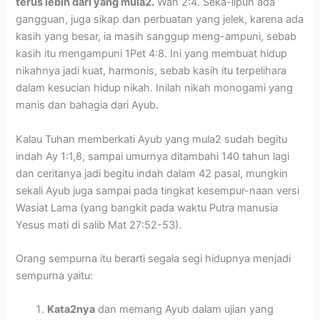
terus lebih dari yang mula2.
Wah 2:4. Seka-lipun ada
gangguan, juga sikap dan perbuatan yang jelek, karena ada
kasih yang besar, ia masih sanggup meng-ampuni, sebab
kasih itu mengampuni 1Pet 4:8. Ini yang membuat hidup
nikahnya jadi kuat, harmonis, sebab kasih itu terpelihara
dalam kesucian hidup nikah. Inilah nikah monogami yang
manis dan bahagia dari Ayub.
Kalau Tuhan memberkati Ayub yang mula2 sudah begitu
indah Ay 1:1,8, sampai umurnya ditambahi 140 tahun lagi
dan ceritanya jadi begitu indah dalam 42 pasal, mungkin
sekali Ayub juga sampai pada tingkat kesempur-naan versi
Wasiat Lama (yang bangkit pada waktu Putra manusia
Yesus mati di salib Mat 27:52-53).
Orang sempurna itu berarti segala segi hidupnya menjadi
sempurna yaitu:
Kata2nya
dan memang Ayub dalam ujian yang