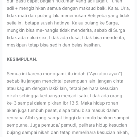
duri pasti dapat bagian hukuman yang adil juga!). Tuhan
adil + mengizinkan semua dengan maksud baik. Kalau Uria,
tidak mati dan pulang lalu menemukan Betsyeba yang tidak
setia ini, betapa susah hatinya. Kalau pulang ke Surga,
mungkin bisa me-nangis tidak menderita, sebab di Surga
tidak ada naluri sex, tidak ada dosa, tidak bisa menderita,
meskipun tetap bisa sedih dan belas kasihan.
KESIMPULAN.
Semua ini karena monogami, itu indah (“Ayu atau ayun”)
sebab itu jangan mencintai perempuan lain, jangan cinta
atau kagum dengan laki2 lain, tetapi pelihara kesucian
nikah sehingga keduanya menjadi satu, tidak ada orang
ke-3 sampai dalam pikiran Ibr 13:5. Maka hidup rohani
akan juga tumbuh pesat, siapa tahu bisa masuk dalam
rencana Allah yang sangat tinggi dan mulia bahkan sampai
sempurna. Juga pemuda/ pemudi, pelihara hidup kesucian
bujang sampai nikah dan tetap memelihara kesucian nikah,