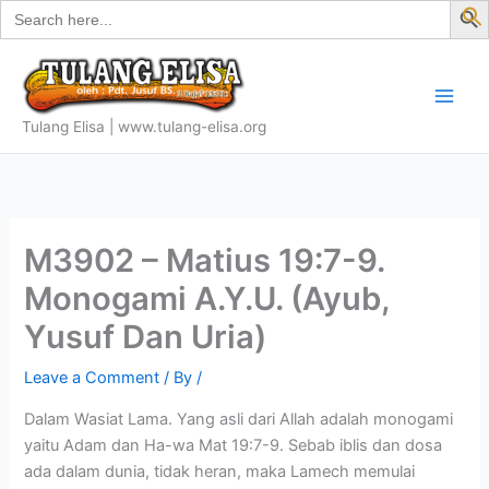
Search
Skip
for:
f
to
S
content
Tulang Elisa | www.tulang-elisa.org
M3902 – Matius 19:7-9.
Monogami A.Y.U. (Ayub,
Yusuf Dan Uria)
Leave a Comment
/ By
/
Dalam Wasiat Lama. Yang asli dari Allah adalah monogami
yaitu Adam dan Ha-wa Mat 19:7-9. Sebab iblis dan dosa
ada dalam dunia, tidak heran, maka Lamech memulai