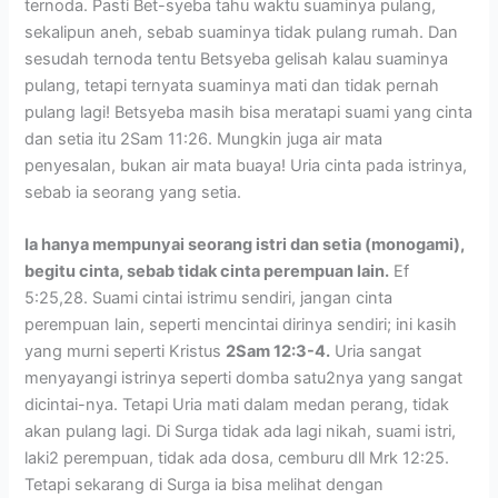
ternoda. Pasti Bet-syeba tahu waktu suaminya pulang,
sekalipun aneh, sebab suaminya tidak pulang rumah. Dan
sesudah ternoda tentu Betsyeba gelisah kalau suaminya
pulang, tetapi ternyata suaminya mati dan tidak pernah
pulang lagi! Betsyeba masih bisa meratapi suami yang cinta
dan setia itu 2Sam 11:26. Mungkin juga air mata
penyesalan, bukan air mata buaya! Uria cinta pada istrinya,
sebab ia seorang yang setia.
Ia hanya mempunyai seorang istri dan setia (monogami),
begitu cinta, sebab tidak cinta perempuan lain.
Ef
5:25,28. Suami cintai istrimu sendiri, jangan cinta
perempuan lain, seperti mencintai dirinya sendiri; ini kasih
yang murni seperti Kristus
2Sam 12:3-4.
Uria sangat
menyayangi istrinya seperti domba satu2nya yang sangat
dicintai-nya. Tetapi Uria mati dalam medan perang, tidak
akan pulang lagi. Di Surga tidak ada lagi nikah, suami istri,
laki2 perempuan, tidak ada dosa, cemburu dll Mrk 12:25.
Tetapi sekarang di Surga ia bisa melihat dengan