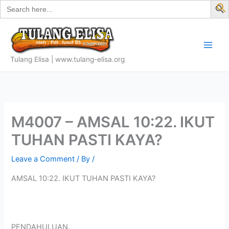
Search
Skip
for:
f
to
S
content
Tulang Elisa | www.tulang-elisa.org
M4007 – AMSAL 10:22. IKUT
TUHAN PASTI KAYA?
Leave a Comment
/ By
/
AMSAL 10:22. IKUT TUHAN PASTI KAYA?
PENDAHULUAN.