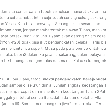
a dan kita semua dalam tubuh kemuliaan menurut ukuran mas
rtemu satu sahabat intim saja sudah senang sekali, sekara
 Yesus. Kita bisa menyanyi: “Senang selalu senang..ooo….
n simpan dosa, jangan memberontak melawan Tuhan, menikm
i dasar persekutuan kita untuk yang akan datang dalam keke
(1Yoh 4:20) tidak bisa ikut pengangkatan, celaka! Harus b
dan mencintainya seperti
Musa
pada para pemberontaknya,
 muka. Lebih2 dalam kerjasama sekarang, dalam pelayanan 
tap berhubungan dengan tulus dan manis. Kalau sekarang bi
MULAI
, baru lahir, tetapi
waktu pengangkatan Gereja suda
udah sampai di seluruh dunia. Jumlah angka2 kedatangan Tu
ta ikut mempercepat dan menentukan kedatangan Tuhan 2Pe
tanggalnya, tetapi semua itu sudah ada dan diketahui Allah
as (angka III). Sambil memenangkan jiwa2, rohani akan Teru