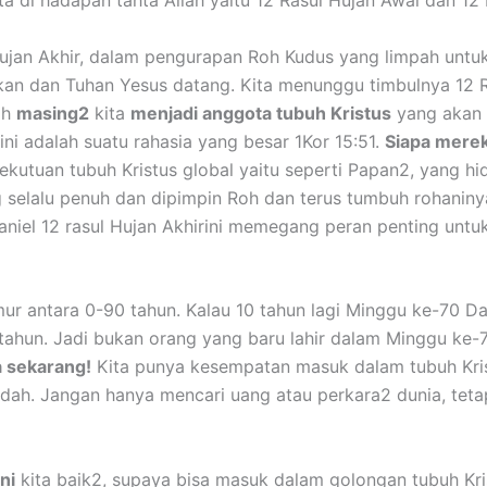
Hujan Akhir, dalam pengurapan Roh Kudus yang limpah u
kan dan Tuhan Yesus datang. Kita menunggu timbulnya 12 R
ah
masing2
kita
menjadi anggota tubuh Kristus
yang akan 
ini adalah suatu rahasia yang besar 1Kor 15:51.
Siapa merek
utuan tubuh Kristus global yaitu seperti Papan2, yang hi
g selalu penuh dan dipimpin Roh dan terus tumbuh rohanin
aniel 12 rasul Hujan Akhirini memegang peran penting untu
ur antara 0-90 tahun. Kalau 10 tahun lagi Minggu ke-70 Da
ahun. Jadi bukan orang yang baru lahir dalam Minggu ke-7
 sekarang!
Kita punya kesempatan masuk dalam tubuh Krist
ndah. Jangan hanya mencari uang atau perkara2 dunia, tet
ni
kita baik2, supaya bisa masuk dalam golongan tubuh Kris