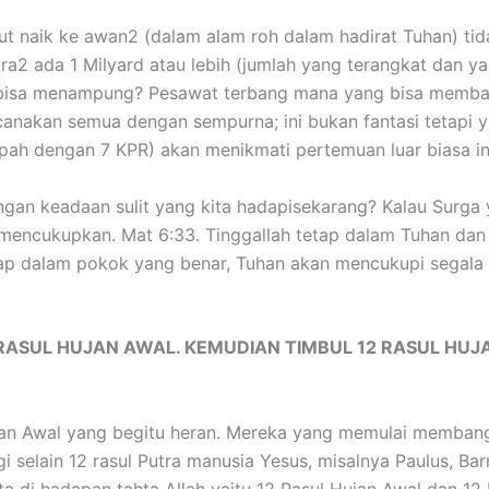
 naik ke awan2 (dalam alam roh dalam hadirat Tuhan) tidak
ira2 ada 1 Milyard atau lebih (jumlah yang terangkat dan 
bisa menampung? Pesawat terbang mana yang bisa membaw
ncanakan semua dengan sempurna; ini bukan fantasi tetapi 
mpah dengan 7 KPR) akan menikmati pertemuan luar biasa i
ngan keadaan sulit yang kita hadapisekarang? Kalau Surga y
 mencukupkan. Mat 6:33. Tinggallah tetap dalam Tuhan dan b
tap dalam pokok yang benar, Tuhan akan mencukupi segala 
 RASUL HUJAN AWAL. KEMUDIAN TIMBUL 12 RASUL HUJA
an Awal yang begitu heran. Mereka yang memulai membangu
i selain 12 rasul Putra manusia Yesus, misalnya Paulus, Ba
a di hadapan tahta Allah yaitu 12 Rasul Hujan Awal dan 12 