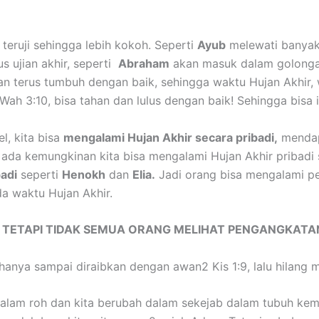
teruji sehingga lebih kokoh. Seperti
Ayub
melewati banyak 
us ujian akhir, seperti
Abraham
akan masuk dalam golonga
dan terus tumbuh dengan baik, sehingga waktu Hujan Akhir
 Wah 3:10, bisa tahan dan lulus dengan baik! Sehingga bisa
, kita bisa
mengalami Hujan Akhir secara pribadi,
mendap
i ada kemungkinan kita bisa mengalami Hujan Akhir pribadi 
adi
seperti
Henokh
dan
Elia.
Jadi orang bisa mengalami p
a waktu Hujan Akhir.
N, TETAPI TIDAK SEMUA ORANG MELIHAT PENGANGKATA
hanya sampai diraibkan dengan awan2 Kis 1:9, lalu hilang 
alam roh dan kita berubah dalam sekejab dalam tubuh kem