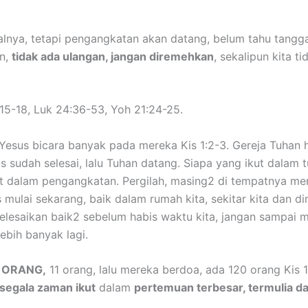
lnya, tetapi pengangkatan akan datang, belum tahu tanggaln
an,
tidak ada ulangan, jangan diremehkan
, sekalipun kita 
15-18, Luk 24:36-53, Yoh 21:24-25.
esus bicara banyak pada mereka Kis 1:2-3. Gereja Tuhan ha
 sudah selesai, lalu Tuhan datang. Siapa yang ikut dalam t
 dalam pengangkatan. Pergilah, masing2 di tempatnya menj
s mulai sekarang, baik dalam rumah kita, sekitar kita dan 
elesaikan baik2 sebelum habis waktu kita, jangan sampai me
lebih banyak lagi.
T ORANG,
11 orang, lalu mereka berdoa, ada 120 orang Kis 1
segala zaman ikut
dalam
pertemuan terbesar, termulia d