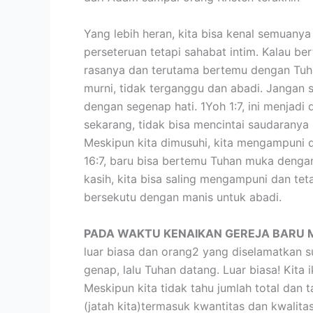
Yang lebih heran, kita bisa kenal semuany
perseteruan tetapi sahabat intim. Kalau be
rasanya dan terutama bertemu dengan Tuhan
murni, tidak terganggu dan abadi. Janga
dengan segenap hati. 1Yoh 1:7, ini menjad
sekarang, tidak bisa mencintai saudaranya 
Meskipun kita dimusuhi, kita mengampuni 
16:7, baru bisa bertemu Tuhan muka dengan
kasih, kita bisa saling mengampuni dan te
bersekutu dengan manis untuk abadi.
PADA WAKTU KENAIKAN GEREJA BARU 
luar biasa dan orang2 yang diselamatkan s
genap, lalu Tuhan datang. Luar biasa! Ki
Meskipun kita tidak tahu jumlah total dan 
(jatah kita)termasuk kwantitas dan kwalit