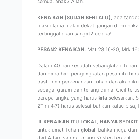
semua, anak2 Allah!
KENAIKAN (SUDAH BERLALU),
ada tangga
makin lama makin dekat, jangan diremehk
tertinggal akan sangat2 celaka!
PESAN2 KENAIKAN.
Mat 28:16-20, Mrk 16:
Dalam 40 hari sesudah kebangkitan Tuhan Y
dan pada hari pengangkatan pesan itu harus
pasti memperkenankan Tuhan dan akan ikut
sebagai garam dan terang dunia! Cicil teru
berapa angka yang harus
kita
selesaikan. S
2Tim 4:7) harus selesai bahkan kalau bisa, 
III. KENAIKAN ITU LOKAL, HANYA SEDIKI
untuk umat Tuhan
global
, bahkan juga dari
dari Adam sampai orang Kristen terakhir.