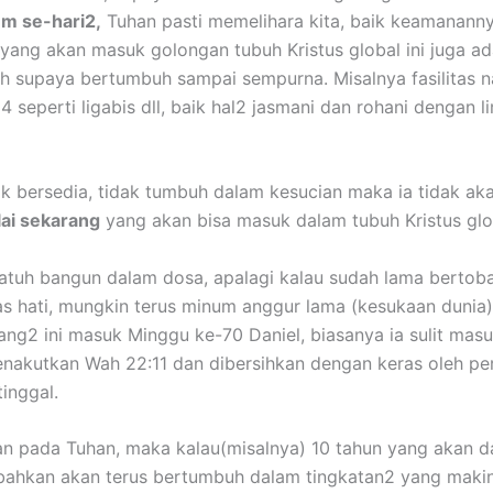
em se-hari2,
Tuhan pasti memelihara kita, baik keamanannya
 yang akan masuk golongan tubuh Kristus global ini juga a
ah supaya bertumbuh sampai sempurna. Misalnya fasilitas 
4 seperti ligabis dll, baik hal2 jasmani dan rohani dengan
k bersedia, tidak tumbuh dalam kesucian maka ia tidak aka
ai sekarang
yang akan bisa masuk dalam tubuh Kristus glo
atuh bangun dalam dosa, apalagi kalau sudah lama bertobat
keras hati, mungkin terus minum anggur lama (kesukaan duni
rang2 ini masuk Minggu ke-70 Daniel, biasanya ia sulit mas
nakutkan Wah 22:11 dan dibersihkan dengan keras oleh pera
inggal.
n pada Tuhan, maka kalau(misalnya) 10 tahun yang akan da
 bahkan akan terus bertumbuh dalam tingkatan2 yang makin