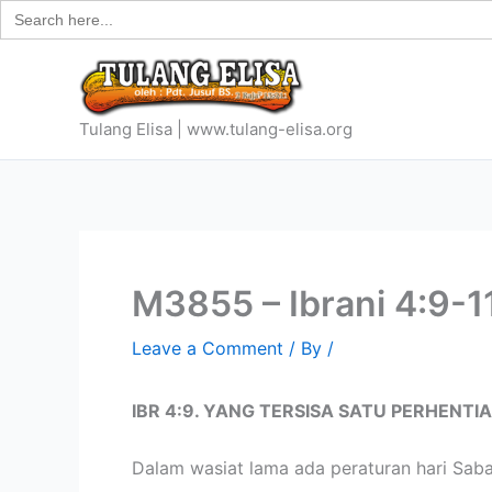
Search
Skip
for:
to
content
Tulang Elisa | www.tulang-elisa.org
M3855 – Ibrani 4:9-11
Leave a Comment
/ By
/
IBR 4:9. YANG TERSISA SATU PERHENTIA
Dalam wasiat lama ada peraturan hari Sabat