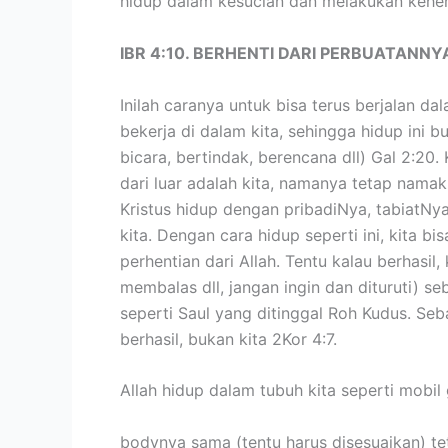
hidup dalam kesucian dan melakukan kehen
IBR 4:10. BERHENTI DARI PERBUATANNYA
Inilah caranya untuk bisa terus berjalan da
bekerja di dalam kita, sehingga hidup ini b
bicara, bertindak, berencana dll) Gal 2:20.
dari luar adalah kita, namanya tetap namaki
Kristus hidup dengan pribadiNya, tabiatNya
kita. Dengan cara hidup seperti ini, kita b
perhentian dari Allah. Tentu kalau berhasil
membalas dll, jangan ingin dan dituruti) 
seperti Saul yang ditinggal Roh Kudus. Se
berhasil, bukan kita 2Kor 4:7.
Allah hidup dalam tubuh kita seperti mobil 
bodynya sama (tentu harus disesuaikan) tet