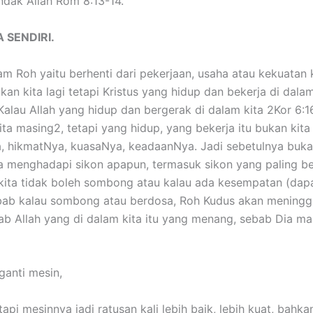
dak Allah Rom 8:13-14.
 SENDIRI.
lam Roh yaitu berhenti dari pekerjaan, usaha atau kekuatan 
ukan kita lagi tetapi Kristus yang hidup dan bekerja di dala
 Kalau Allah yang hidup dan bergerak di dalam kita 2Kor 6:1
ta masing2, tetapi yang hidup, yang bekerja itu bukan kita l
, hikmatNya, kuasaNya, keadaanNya. Jadi sebetulnya bukan 
isa menghadapi sikon apapun, termasuk sikon yang paling ber
, kita tidak boleh sombong atau kalau ada kesempatan (dapat
sebab kalau sombong atau berdosa, Roh Kudus akan meningga
bab Allah yang di dalam kita itu yang menang, sebab Dia m
ganti mesin,
api mesinnya jadi ratusan kali lebih baik, lebih kuat, bahk