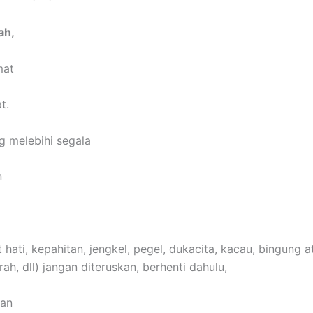
ah,
mat
t.
 melebihi segala
n
it hati, kepahitan, jengkel, pegel, dukacita, kacau, bingung
rah, dll) jangan diteruskan, berhenti dahulu,
kan